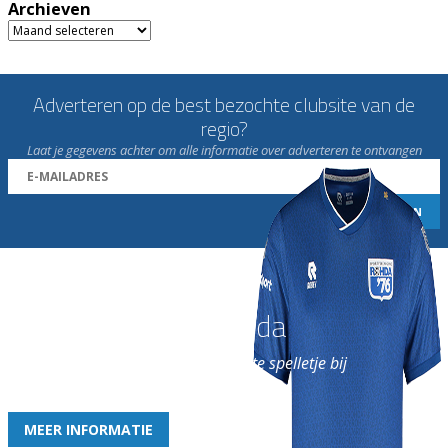
Archieven
Archieven
Adverteren op de best bezochte clubsite van de
regio?
Laat je gegevens achter om alle informatie over adverteren te ontvangen
Word nu lid van Rohda
en geniet iedere week van het leukste spelletje bij
de leukste club!
MEER INFORMATIE