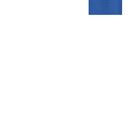
Gezellige zaterdagvereniging in Bodegraven. Het eerste elftal bij
de heren komt uit in de vierde klasse.
Club
Roosters
Overige
Algemene
Speeldagenkalender
Alcoholrichtlijn
informatie
Bardienst
In de media
Bestuur &
Schoonmaakrooster
Diverse
Commissies
kleedkamers
links