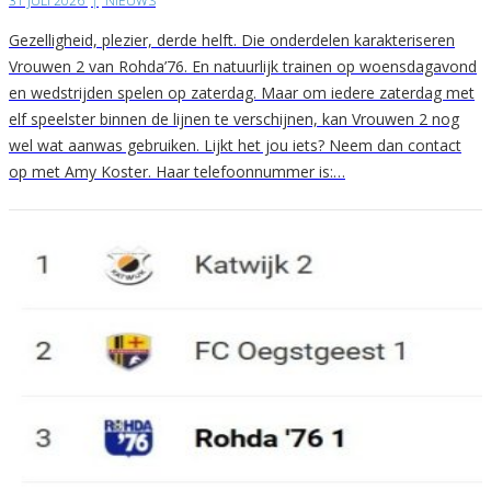
31 JULI 2026
|
NIEUWS
Gezelligheid, plezier, derde helft. Die onderdelen karakteriseren
Vrouwen 2 van Rohda’76. En natuurlijk trainen op woensdagavond
en wedstrijden spelen op zaterdag. Maar om iedere zaterdag met
elf speelster binnen de lijnen te verschijnen, kan Vrouwen 2 nog
wel wat aanwas gebruiken. Lijkt het jou iets? Neem dan contact
op met Amy Koster. Haar telefoonnummer is:…