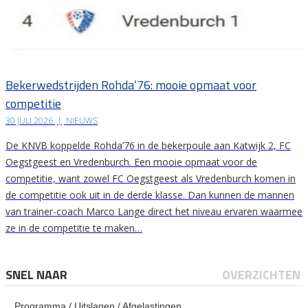
Bekerwedstrijden Rohda’76: mooie opmaat voor
competitie
30 JULI 2026
|
NIEUWS
De KNVB koppelde Rohda’76 in de bekerpoule aan Katwijk 2, FC
Oegstgeest en Vredenburch. Een mooie opmaat voor de
competitie, want zowel FC Oegstgeest als Vredenburch komen in
de competitie ook uit in de derde klasse. Dan kunnen de mannen
van trainer-coach Marco Lange direct het niveau ervaren waarmee
ze in de competitie te maken…
SNEL NAAR
OVERZICHTEN
Programma / Uitslagen / Afgelastingen