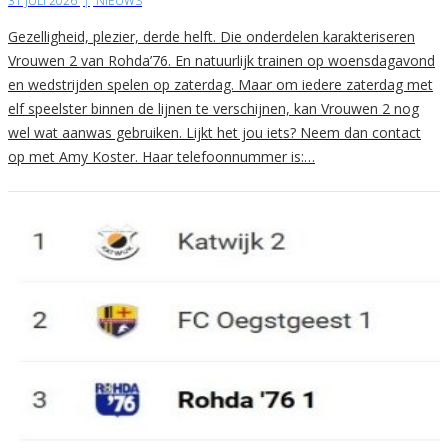
31 JULI 2026
|
NIEUWS
Gezelligheid, plezier, derde helft. Die onderdelen karakteriseren
Vrouwen 2 van Rohda’76. En natuurlijk trainen op woensdagavond
en wedstrijden spelen op zaterdag. Maar om iedere zaterdag met
elf speelster binnen de lijnen te verschijnen, kan Vrouwen 2 nog
wel wat aanwas gebruiken. Lijkt het jou iets? Neem dan contact
op met Amy Koster. Haar telefoonnummer is:…