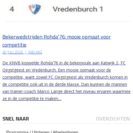
Bekerwedstrijden Rohda’76: mooie opmaat voor
competitie
30 JULI 2026
|
NIEUWS
De KNVB koppelde Rohda’76 in de bekerpoule aan Katwijk 2, FC
Oegstgeest en Vredenburch. Een mooie opmaat voor de
competitie, want zowel FC Oegstgeest als Vredenburch komen in
de competitie ook uit in de derde klasse. Dan kunnen de mannen
van trainer-coach Marco Lange direct het niveau ervaren waarmee
ze in de competitie te maken…
SNEL NAAR
OVERZICHTEN
Programma / Uitslagen / Afgelastingen