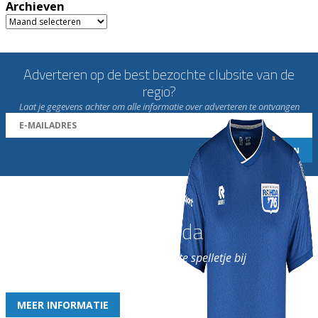
Archieven
Archieven
Adverteren op de best bezochte clubsite van de
regio?
Laat je gegevens achter om alle informatie over adverteren te ontvangen
Word nu lid van Rohda
en geniet iedere week van het leukste spelletje bij
de leukste club!
MEER INFORMATIE