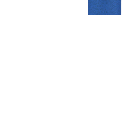
Gezellige zaterdagvereniging in Bodegraven. Het eerste elftal bij
de heren komt uit in de vierde klasse.
Club
Roosters
Overige
Algemene
Speeldagenkalender
Alcoholrichtlijn
informatie
Bardienst
In de media
Bestuur &
Schoonmaakrooster
Diverse
Commissies
kleedkamers
links