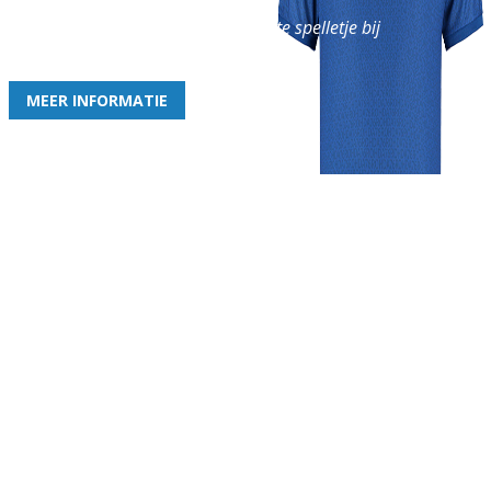
en geniet iedere week van het leukste spelletje bij
de leukste club!
MEER INFORMATIE
Gezellige zaterdagvereniging in Bodegraven. Het eerste elftal bij
de heren komt uit in de vierde klasse.
Club
Roosters
Overige