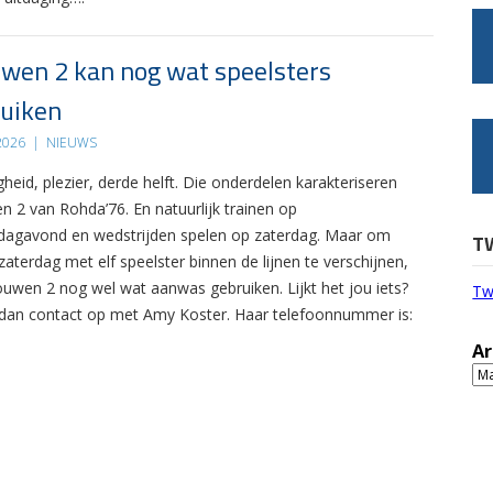
wen 2 kan nog wat speelsters
uiken
 2026
|
NIEUWS
gheid, plezier, derde helft. Die onderdelen karakteriseren
n 2 van Rohda’76. En natuurlijk trainen op
agavond en wedstrijden spelen op zaterdag. Maar om
T
zaterdag met elf speelster binnen de lijnen te verschijnen,
ouwen 2 nog wel wat aanwas gebruiken. Lijkt het jou iets?
Tw
an contact op met Amy Koster. Haar telefoonnummer is:
Ar
Ar