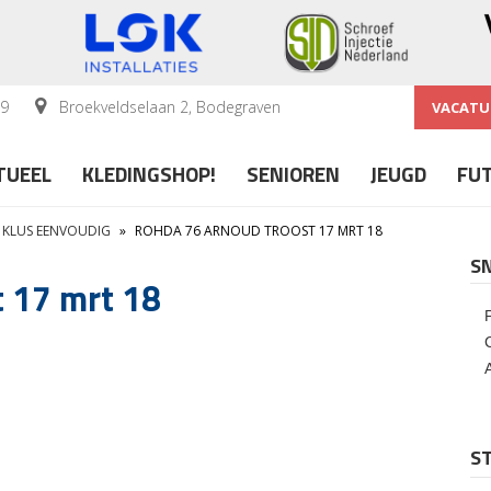
59
Broekveldselaan 2, Bodegraven
VACATU
TUEEL
KLEDINGSHOP!
SENIOREN
JEUGD
FU
 KLUS EENVOUDIG
»
ROHDA 76 ARNOUD TROOST 17 MRT 18
S
 17 mrt 18
ST