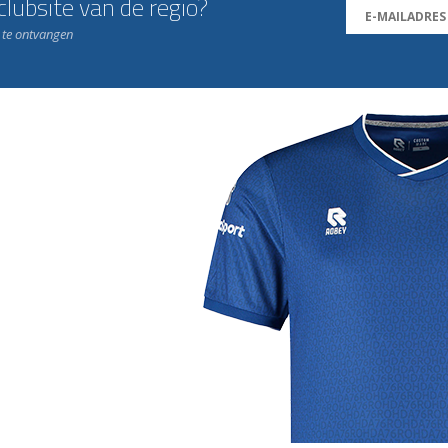
lubsite van de regio?
n te ontvangen
j de leukste club!