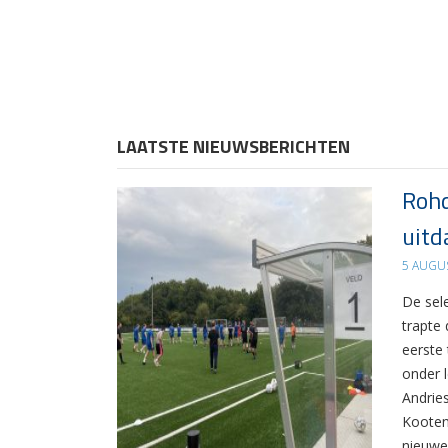
LAATSTE NIEUWSBERICHTEN
Rohd
uitd
5 AUGU
De sel
trapte
eerste
onder 
Andrie
Kooten
nieuwe