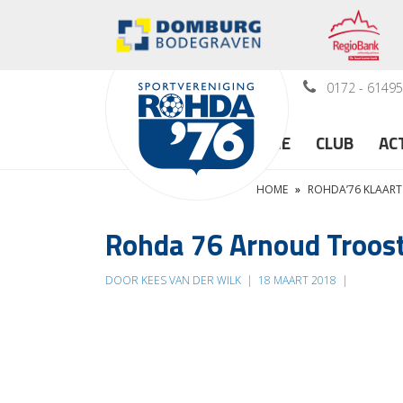
0172 - 6149
HOME
CLUB
AC
HOME
»
ROHDA’76 KLAART
Rohda 76 Arnoud Troost
DOOR KEES VAN DER WILK
|
18 MAART 2018
|