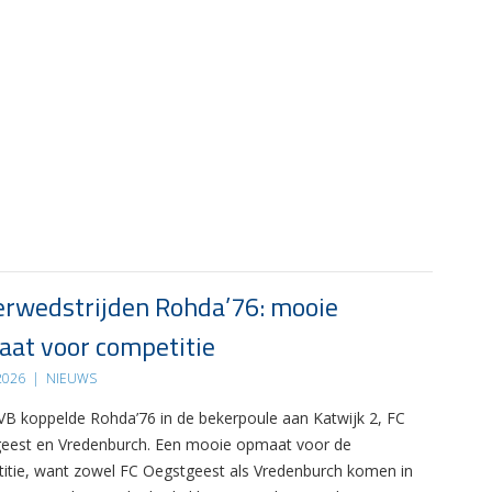
rwedstrijden Rohda’76: mooie
at voor competitie
 2026
|
NIEUWS
B koppelde Rohda’76 in de bekerpoule aan Katwijk 2, FC
eest en Vredenburch. Een mooie opmaat voor de
itie, want zowel FC Oegstgeest als Vredenburch komen in