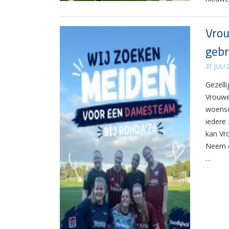
Vrou
gebr
31 JULI
Gezelli
Vrouwe
woensd
iedere 
kan Vr
Neem d
…