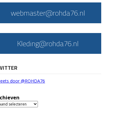
webmaster@rohda76.nl
Kleding@rohda76.nl
WITTER
eets door @ROHDA76
chieven
chieven