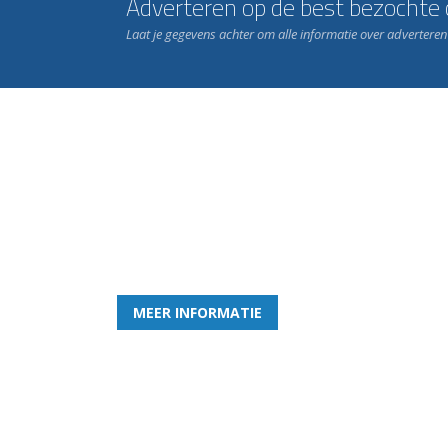
Adverteren op de best bezochte c
Laat je gegevens achter om alle informatie over advertere
Word nu lid van Rohda
en geniet iedere week van het leukste spelletje bi
MEER INFORMATIE