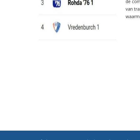
de com
van tr
waarme