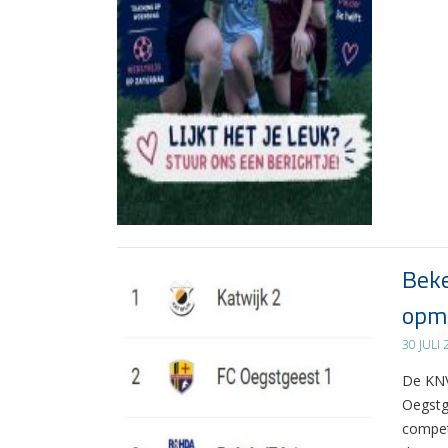
Beke
opma
30 JULI
De KNV
Oegstg
compet