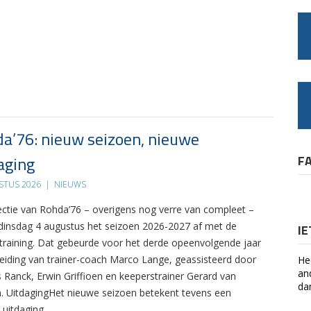
a’76: nieuw seizoen, nieuwe
aging
F
STUS 2026
|
NIEUWS
ectie van Rohda’76 – overigens nog verre van compleet –
 dinsdag 4 augustus het seizoen 2026-2027 af met de
I
 training. Dat gebeurde voor het derde opeenvolgende jaar
leiding van trainer-coach Marco Lange, geassisteerd door
He
an
s Ranck, Erwin Griffioen en keeperstrainer Gerard van
da
. UitdagingHet nieuwe seizoen betekent tevens een
 uitdaging….