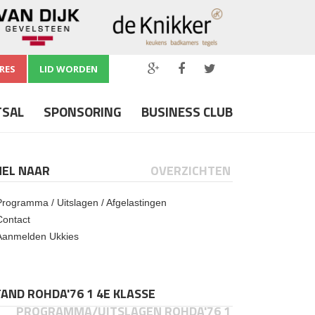
RES
LID WORDEN
TSAL
SPONSORING
BUSINESS CLUB
NEL NAAR
OVERZICHTEN
Programma / Uitslagen / Afgelastingen
Contact
Aanmelden Ukkies
AND ROHDA'76 1 4E KLASSE
PROGRAMMA/UITSLAGEN ROHDA'76 1