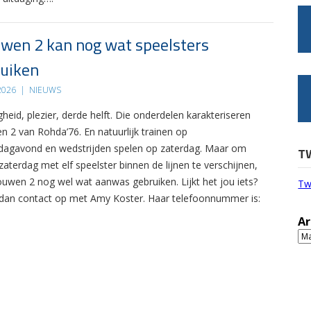
wen 2 kan nog wat speelsters
uiken
 2026
|
NIEUWS
gheid, plezier, derde helft. Die onderdelen karakteriseren
n 2 van Rohda’76. En natuurlijk trainen op
agavond en wedstrijden spelen op zaterdag. Maar om
T
zaterdag met elf speelster binnen de lijnen te verschijnen,
ouwen 2 nog wel wat aanwas gebruiken. Lijkt het jou iets?
Tw
an contact op met Amy Koster. Haar telefoonnummer is:
Ar
Ar