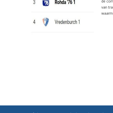
de com
van tr
waarme