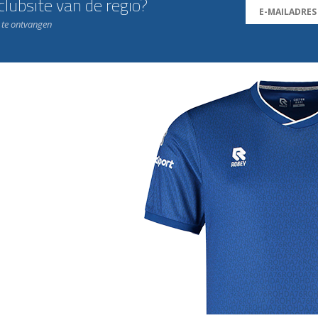
lubsite van de regio?
n te ontvangen
j de leukste club!