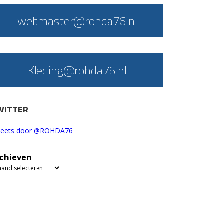
webmaster@rohda76.nl
Kleding@rohda76.nl
WITTER
eets door @ROHDA76
chieven
chieven