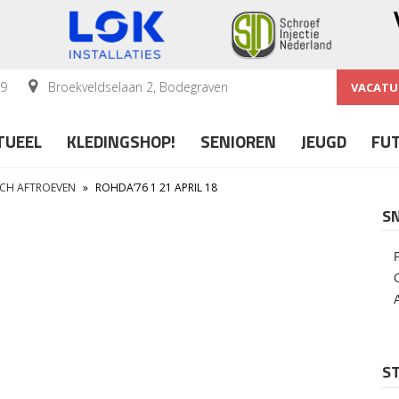
59
Broekveldselaan 2, Bodegraven
VACATU
TUEEL
KLEDINGSHOP!
SENIOREN
JEUGD
FU
ICH AFTROEVEN
»
ROHDA’76 1 21 APRIL 18
S
ST