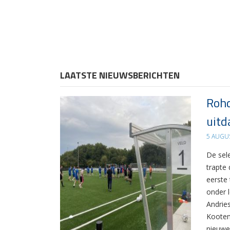
LAATSTE NIEUWSBERICHTEN
Rohd
uitd
5 AUGU
De sel
trapte
eerste
onder 
Andrie
Kooten
nieuwe