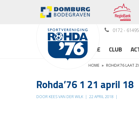
0172 - 6149
HOME
CLUB
AC
HOME
»
ROHDA’76 LAAT Z
Rohda’76 1 21 april 18
DOOR KEES VAN DER WILK
|
22 APRIL 2018
|