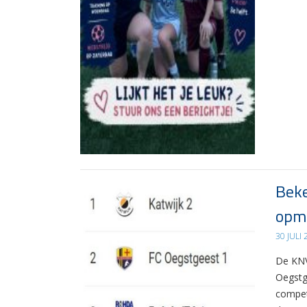
Beke
opma
30 JULI
De KNV
Oegstg
compet