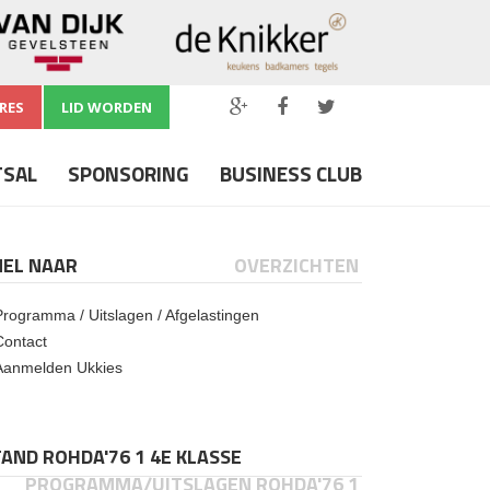
RES
LID WORDEN
TSAL
SPONSORING
BUSINESS CLUB
NEL NAAR
OVERZICHTEN
Programma / Uitslagen / Afgelastingen
Contact
Aanmelden Ukkies
AND ROHDA'76 1 4E KLASSE
PROGRAMMA/UITSLAGEN ROHDA'76 1