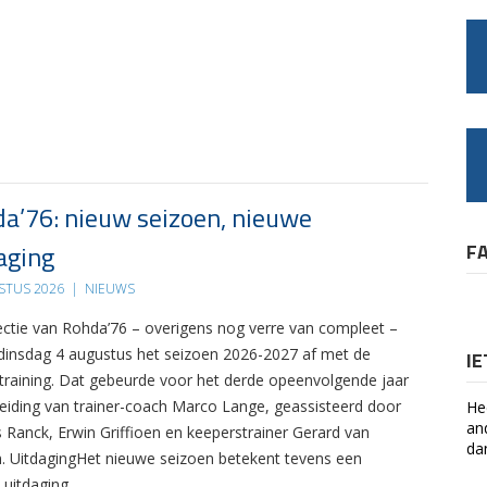
a’76: nieuw seizoen, nieuwe
aging
F
STUS 2026
|
NIEUWS
ectie van Rohda’76 – overigens nog verre van compleet –
 dinsdag 4 augustus het seizoen 2026-2027 af met de
I
 training. Dat gebeurde voor het derde opeenvolgende jaar
leiding van trainer-coach Marco Lange, geassisteerd door
He
an
s Ranck, Erwin Griffioen en keeperstrainer Gerard van
da
. UitdagingHet nieuwe seizoen betekent tevens een
 uitdaging….