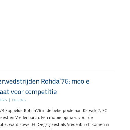
rwedstrijden Rohda’76: mooie
at voor competitie
 2026
|
NIEUWS
B koppelde Rohda’76 in de bekerpoule aan Katwijk 2, FC
eest en Vredenburch. Een mooie opmaat voor de
itie, want zowel FC Oegstgeest als Vredenburch komen in