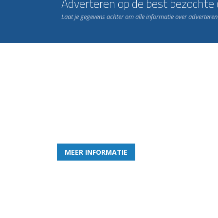
Adverteren op de best bezochte c
Laat je gegevens achter om alle informatie over advertere
Word nu lid van Rohda
en geniet iedere week van het leukste spelletje bi
MEER INFORMATIE