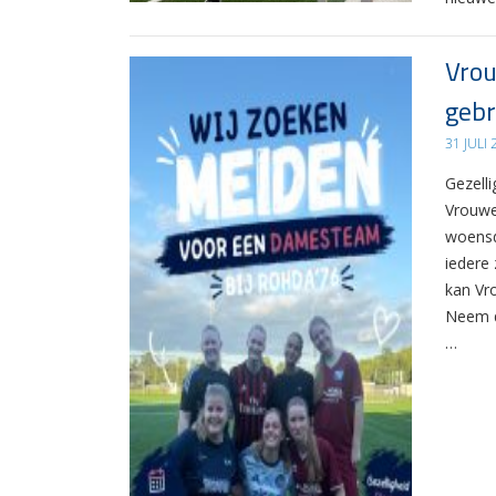
Vrou
gebr
31 JULI
Gezelli
Vrouwe
woensd
iedere 
kan Vr
Neem d
…