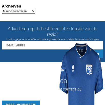
Archieven
Archieven
Adverteren op de best bezochte clubsite van de
regio?
Laat je gegevens achter om alle informatie over adverteren te ontvangen
Word nu lid van Rohda
en geniet iedere week van het leukste spelletje bij
de leukste club!
MEER INFORMATIE