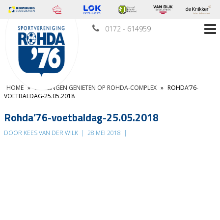
0172 - 614959
HOME
»
LEERLINGEN GENIETEN OP ROHDA-COMPLEX
»
ROHDA’76-
VOETBALDAG-25.05.2018
Rohda’76-voetbaldag-25.05.2018
DOOR KEES VAN DER WILK
|
28 MEI 2018
|