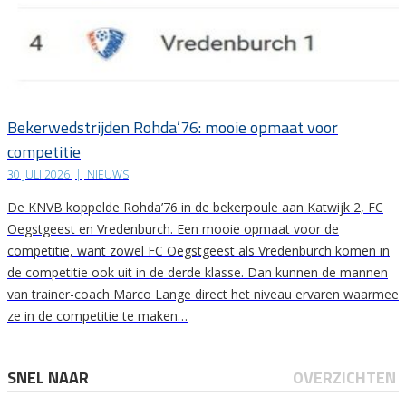
Bekerwedstrijden Rohda’76: mooie opmaat voor
competitie
30 JULI 2026
|
NIEUWS
De KNVB koppelde Rohda’76 in de bekerpoule aan Katwijk 2, FC
Oegstgeest en Vredenburch. Een mooie opmaat voor de
competitie, want zowel FC Oegstgeest als Vredenburch komen in
de competitie ook uit in de derde klasse. Dan kunnen de mannen
van trainer-coach Marco Lange direct het niveau ervaren waarmee
ze in de competitie te maken…
SNEL NAAR
OVERZICHTEN