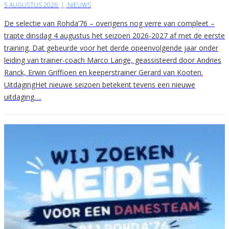
5 AUGUSTUS 2026
|
NIEUWS
De selectie van Rohda’76 – overigens nog verre van compleet –
trapte dinsdag 4 augustus het seizoen 2026-2027 af met de eerste
training. Dat gebeurde voor het derde opeenvolgende jaar onder
leiding van trainer-coach Marco Lange, geassisteerd door Andries
Ranck, Erwin Griffioen en keeperstrainer Gerard van Kooten.
UitdagingHet nieuwe seizoen betekent tevens een nieuwe
uitdaging….