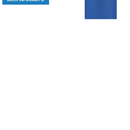
Gezellige zaterdagvereniging in Bodegraven. Het eerste elftal bij
de heren komt uit in de vierde klasse.
Club
Roosters
Overige
Algemene
Speeldagenkalender
Alcoholrichtlijn
informatie
Bardienst
In de media
Bestuur &
Schoonmaakrooster
Diverse