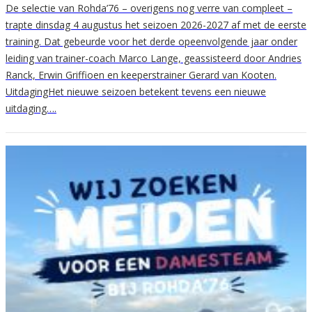
De selectie van Rohda’76 – overigens nog verre van compleet –
trapte dinsdag 4 augustus het seizoen 2026-2027 af met de eerste
training. Dat gebeurde voor het derde opeenvolgende jaar onder
leiding van trainer-coach Marco Lange, geassisteerd door Andries
Ranck, Erwin Griffioen en keeperstrainer Gerard van Kooten.
UitdagingHet nieuwe seizoen betekent tevens een nieuwe
uitdaging….