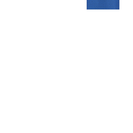
Gezellige zaterdagvereniging in Bodegraven. Het eerste elftal bij
de heren komt uit in de vierde klasse.
Club
Roosters
Overige
Algemene
Speeldagenkalender
Alcoholrichtlijn
informatie
Bardienst
In de media
Bestuur &
Schoonmaakrooster
Diverse
Commissies
kleedkamers
links