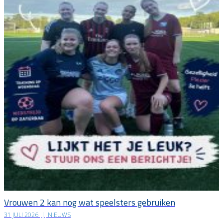
Vrouwen 2 kan nog wat speelsters gebruiken
31 JULI 2026
|
NIEUWS