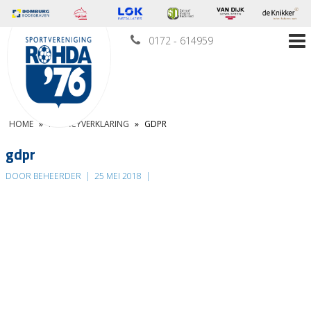
0172 - 614959
HOME
»
PRIVACYVERKLARING
»
GDPR
gdpr
DOOR BEHEERDER
|
25 MEI 2018
|