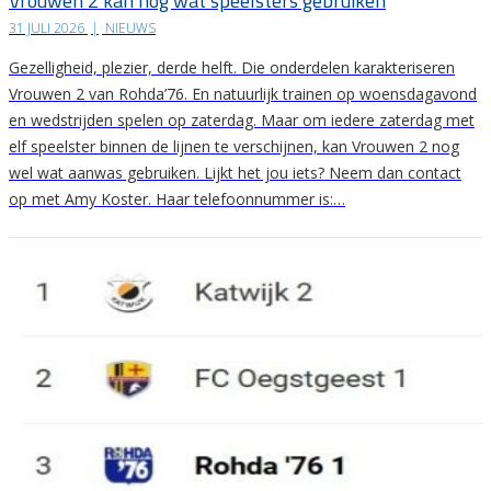
Vrouwen 2 kan nog wat speelsters gebruiken
31 JULI 2026
|
NIEUWS
Gezelligheid, plezier, derde helft. Die onderdelen karakteriseren
Vrouwen 2 van Rohda’76. En natuurlijk trainen op woensdagavond
en wedstrijden spelen op zaterdag. Maar om iedere zaterdag met
elf speelster binnen de lijnen te verschijnen, kan Vrouwen 2 nog
wel wat aanwas gebruiken. Lijkt het jou iets? Neem dan contact
op met Amy Koster. Haar telefoonnummer is:…