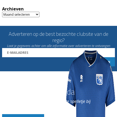
Archieven
Archieven
Adverteren op de best bezochte clubsite van de
regio?
Laat je gegevens achter om alle informatie over adverteren te ontvangen
Word nu lid van Rohda
en geniet iedere week van het leukste spelletje bij
de leukste club!