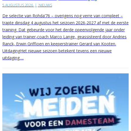
5 AUGUSTUS 2026
|
NIEUWS
De selectie van Rohda’76 – overigens nog verre van compleet –
trapte dinsdag 4 augustus het seizoen 2026-2027 af met de eerste
training. Dat gebeurde voor het derde opeenvolgende jaar onder
leiding van trainer-coach Marco Lange, geassisteerd door Andries
Ranck, Erwin Griffioen en keeperstrainer Gerard van Kooten.
UitdagingHet nieuwe seizoen betekent tevens een nieuwe
uitdaging….