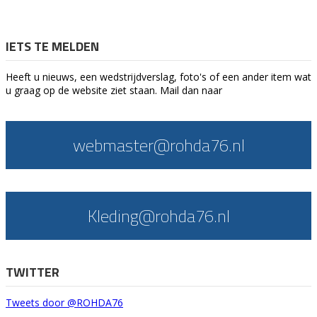
IETS TE MELDEN
Heeft u nieuws, een wedstrijdverslag, foto's of een ander item wat
u graag op de website ziet staan. Mail dan naar
webmaster@rohda76.nl
Kleding@rohda76.nl
TWITTER
Tweets door @ROHDA76