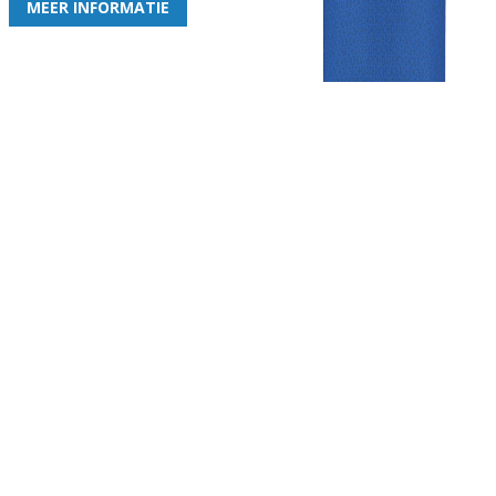
MEER INFORMATIE
Gezellige zaterdagvereniging in Bodegraven. Het eerste elftal bij
de heren komt uit in de vierde klasse.
Club
Roosters
Overige
Algemene
Speeldagenkalender
Alcoholrichtlijn
informatie
Bardienst
In de media
Bestuur &
Schoonmaakrooster
Diverse