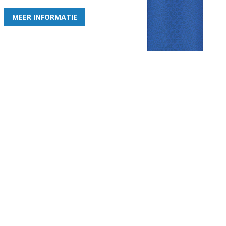
MEER INFORMATIE
Gezellige zaterdagvereniging in Bodegraven. Het eerste elftal bij
de heren komt uit in de vierde klasse.
Club
Roosters
Overige
Algemene
Speeldagenkalender
Alcoholrichtlijn
informatie
Bardienst
In de media