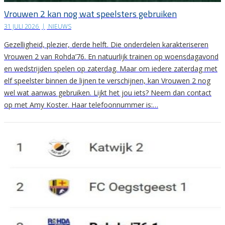
Vrouwen 2 kan nog wat speelsters gebruiken
31 JULI 2026
|
NIEUWS
Gezelligheid, plezier, derde helft. Die onderdelen karakteriseren
Vrouwen 2 van Rohda’76. En natuurlijk trainen op woensdagavond
en wedstrijden spelen op zaterdag. Maar om iedere zaterdag met
elf speelster binnen de lijnen te verschijnen, kan Vrouwen 2 nog
wel wat aanwas gebruiken. Lijkt het jou iets? Neem dan contact
op met Amy Koster. Haar telefoonnummer is:…