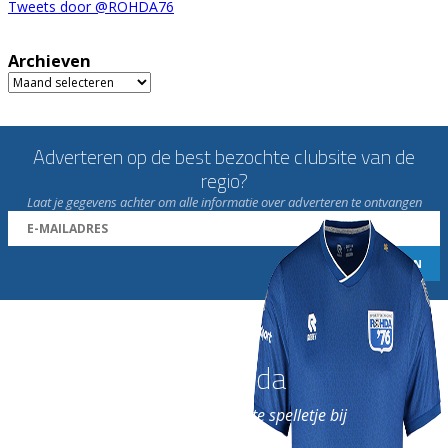
Tweets door @ROHDA76
Archieven
Archieven
Adverteren op de best bezochte clubsite van de
regio?
Laat je gegevens achter om alle informatie over adverteren te ontvangen
Word nu lid van Rohda
en geniet iedere week van het leukste spelletje bij
de leukste club!