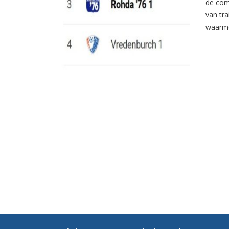
de com
van tr
waarme