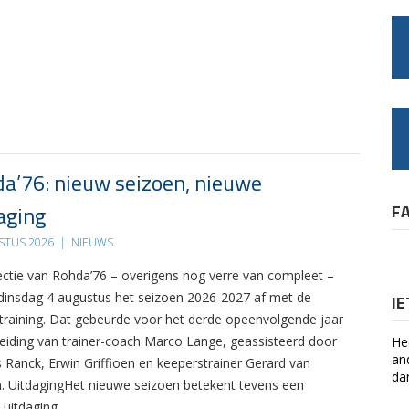
a’76: nieuw seizoen, nieuwe
aging
F
STUS 2026
|
NIEUWS
ectie van Rohda’76 – overigens nog verre van compleet –
 dinsdag 4 augustus het seizoen 2026-2027 af met de
I
 training. Dat gebeurde voor het derde opeenvolgende jaar
leiding van trainer-coach Marco Lange, geassisteerd door
He
an
s Ranck, Erwin Griffioen en keeperstrainer Gerard van
da
. UitdagingHet nieuwe seizoen betekent tevens een
 uitdaging….