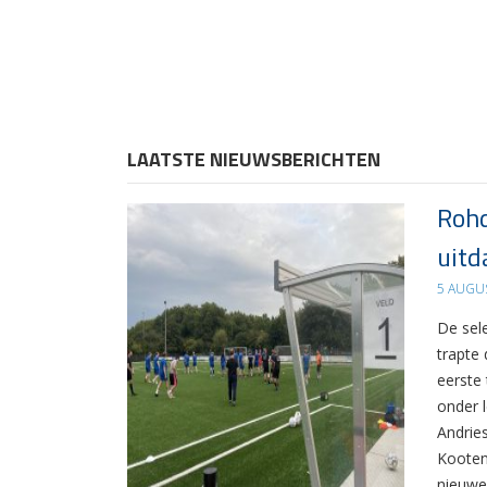
LAATSTE NIEUWSBERICHTEN
Rohd
uitd
5 AUGU
De sel
trapte
eerste
onder 
Andrie
Kooten
nieuwe