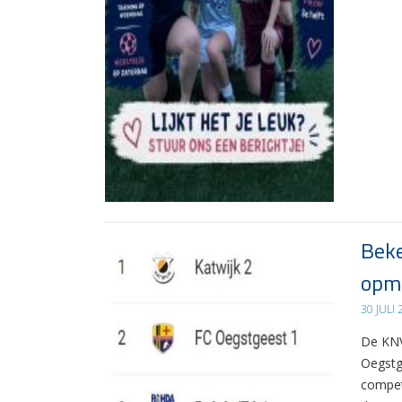
Beke
opma
30 JULI
De KNV
Oegstg
compet