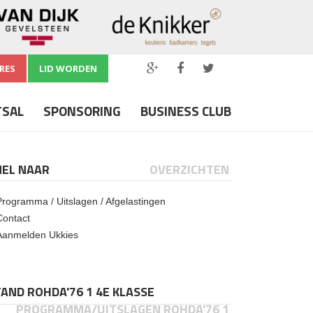
RES
LID WORDEN
TSAL
SPONSORING
BUSINESS CLUB
NEL NAAR
OVERZICHTEN
Programma / Uitslagen / Afgelastingen
Contact
Aanmelden Ukkies
AND ROHDA'76 1 4E KLASSE
PROGRAMMA/UITSLAGEN ROHDA'76 1