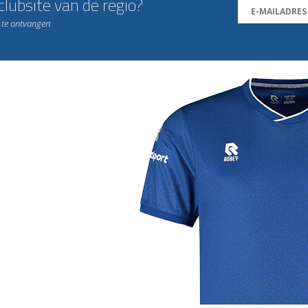
lubsite van de regio?
n te ontvangen
j de leukste club!