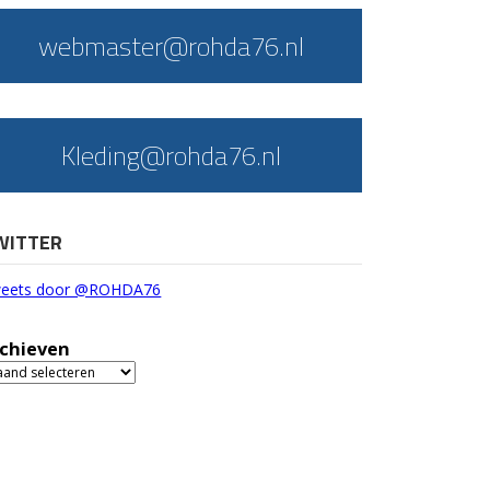
webmaster@rohda76.nl
Kleding@rohda76.nl
WITTER
eets door @ROHDA76
chieven
chieven