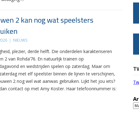
wen 2 kan nog wat speelsters
uiken
 2026
|
NIEUWS
gheid, plezier, derde helft. Die onderdelen karakteriseren
n 2 van Rohda’76. En natuurlijk trainen op
agavond en wedstrijden spelen op zaterdag. Maar om
T
zaterdag met elf speelster binnen de lijnen te verschijnen,
ouwen 2 nog wel wat aanwas gebruiken. Lijkt het jou iets?
Tw
an contact op met Amy Koster. Haar telefoonnummer is:
Ar
Ar