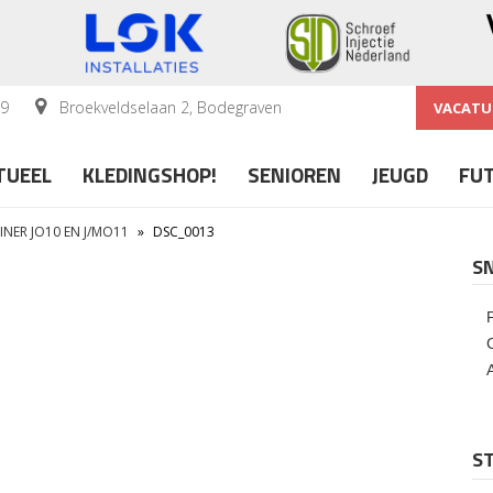
59
Broekveldselaan 2, Bodegraven
VACATU
TUEEL
KLEDINGSHOP!
SENIOREN
JEUGD
FU
NER JO10 EN J/MO11
»
DSC_0013
S
ST