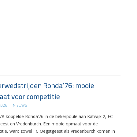
rwedstrijden Rohda’76: mooie
at voor competitie
 2026
|
NIEUWS
B koppelde Rohda’76 in de bekerpoule aan Katwijk 2, FC
eest en Vredenburch. Een mooie opmaat voor de
itie, want zowel FC Oegstgeest als Vredenburch komen in