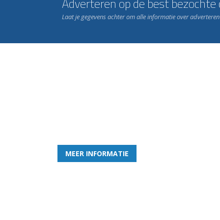
Adverteren op de best bezochte c
Laat je gegevens achter om alle informatie over advertere
Word nu lid van Rohda
en geniet iedere week van het leukste spelletje bi
MEER INFORMATIE