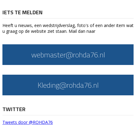
IETS TE MELDEN
Heeft u nieuws, een wedstrijdverslag, foto's of een ander item wat
u graag op de website ziet staan. Mail dan naar
webmaster@rohda76.nl
Kleding@rohda76.nl
TWITTER
Tweets door @ROHDA76