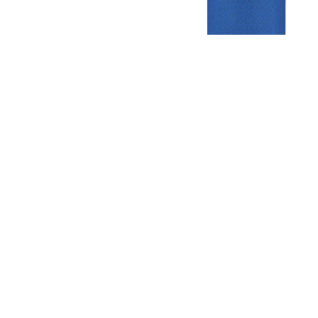
Gezellige zaterdagvereniging in Bodegraven. Het eerste elftal bij
de heren komt uit in de vierde klasse.
Club
Roosters
Overige
Algemene
Speeldagenkalender
Alcoholrichtlijn
informatie
Bardienst
In de media
Bestuur &
Schoonmaakrooster
Diverse
Commissies
kleedkamers
links