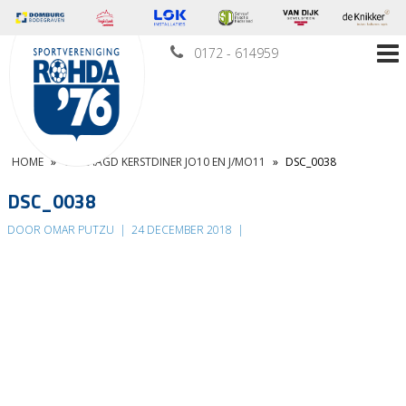
0172 - 614959
HOME
»
GESLAAGD KERSTDINER JO10 EN J/MO11
»
DSC_0038
DSC_0038
DOOR OMAR PUTZU
|
24 DECEMBER 2018
|