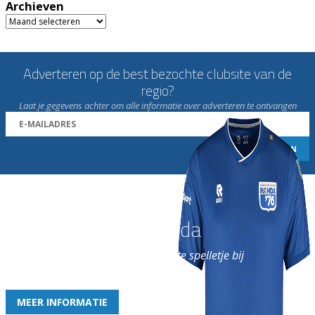
Archieven
Archieven
Adverteren op de best bezochte clubsite van de
regio?
Laat je gegevens achter om alle informatie over adverteren te ontvangen
Word nu lid van Rohda
en geniet iedere week van het leukste spelletje bij
de leukste club!
MEER INFORMATIE