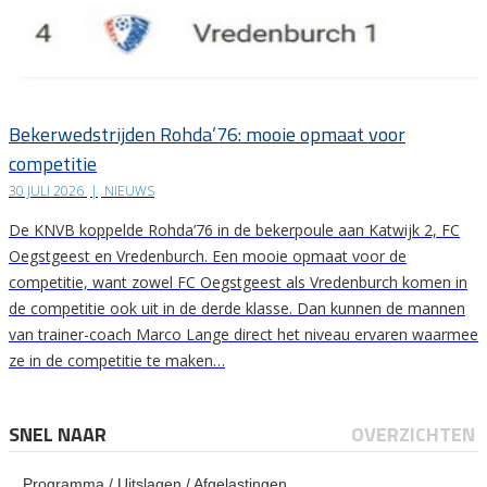
Bekerwedstrijden Rohda’76: mooie opmaat voor
competitie
30 JULI 2026
|
NIEUWS
De KNVB koppelde Rohda’76 in de bekerpoule aan Katwijk 2, FC
Oegstgeest en Vredenburch. Een mooie opmaat voor de
competitie, want zowel FC Oegstgeest als Vredenburch komen in
de competitie ook uit in de derde klasse. Dan kunnen de mannen
van trainer-coach Marco Lange direct het niveau ervaren waarmee
ze in de competitie te maken…
SNEL NAAR
OVERZICHTEN
Programma / Uitslagen / Afgelastingen