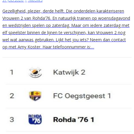
31 JULI 2026
|
NIEUWS
Gezelligheid, plezier, derde helft. Die onderdelen karakteriseren
Vrouwen 2 van Rohda’76. En natuurlijk trainen op woensdagavond
en wedstrijden spelen op zaterdag. Maar om iedere zaterdag met
elf speelster binnen de lijnen te verschijnen, kan Vrouwen 2 nog
wel wat aanwas gebruiken. Lijkt het jou iets? Neem dan contact
op met Amy Koster. Haar telefoonnummer is:…