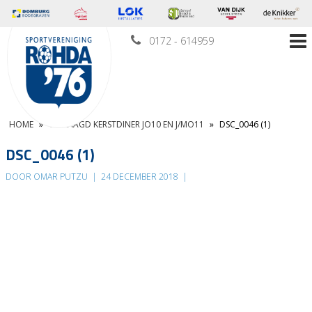
0172 - 614959
HOME
»
GESLAAGD KERSTDINER JO10 EN J/MO11
»
DSC_0046 (1)
DSC_0046 (1)
DOOR OMAR PUTZU
|
24 DECEMBER 2018
|