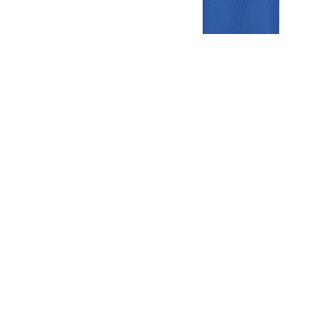
Gezellige zaterdagvereniging in Bodegraven. Het eerste elftal bij
de heren komt uit in de vierde klasse.
Club
Roosters
Overige
Algemene
Speeldagenkalender
Alcoholrichtlijn
informatie
Bardienst
In de media
Bestuur &
Schoonmaakrooster
Diverse
Commissies
kleedkamers
links