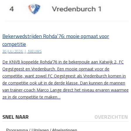
Bekerwedstrijden Rohda’76: mooie opmaat voor
competitie
30 JULI 2026
|
NIEUWS
De KNVB koppelde Rohda’76 in de bekerpoule aan Katwijk 2, FC
Oegstgeest en Vredenburch. Een mooie opmaat voor de
competitie, want zowel FC Oegstgeest als Vredenburch komen in
de competitie ook uit in de derde klasse. Dan kunnen de mannen
van trainer-coach Marco Lange direct het niveau ervaren waarmee
ze in de competitie te maken…
SNEL NAAR
OVERZICHTEN
Programma / Uitslagen / Afgelastingen