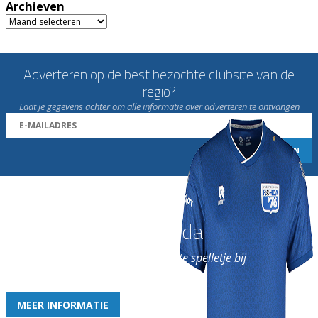
Archieven
Archieven
Adverteren op de best bezochte clubsite van de
regio?
Laat je gegevens achter om alle informatie over adverteren te ontvangen
Word nu lid van Rohda
en geniet iedere week van het leukste spelletje bij
de leukste club!
MEER INFORMATIE