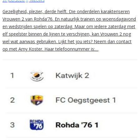
31 JULI 2026
|
NIEUWS
Gezelligheid, plezier, derde helft. Die onderdelen karakteriseren
Vrouwen 2 van Rohda’76. En natuurlijk trainen op woensdagavond
en wedstrijden spelen op zaterdag. Maar om iedere zaterdag met
elf speelster binnen de lijnen te verschijnen, kan Vrouwen 2 nog
wel wat aanwas gebruiken. Lijkt het jou iets? Neem dan contact
op met Amy Koster. Haar telefoonnummer is:…