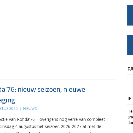
F
a’76: nieuw seizoen, nieuwe
aging
I
STUS 2026
|
NIEUWS
He
an
ectie van Rohda’76 – overigens nog verre van compleet –
da
 dinsdag 4 augustus het seizoen 2026-2027 af met de