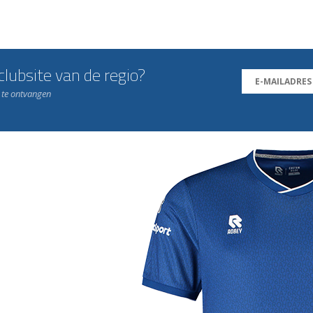
lubsite van de regio?
n te ontvangen
j de leukste club!