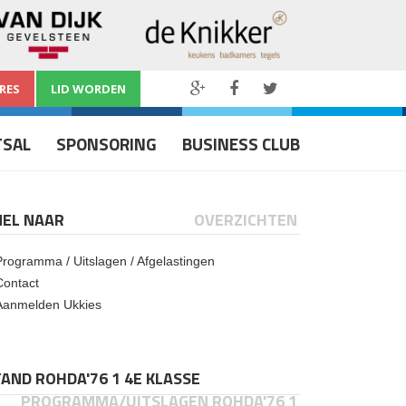
RES
LID WORDEN
TSAL
SPONSORING
BUSINESS CLUB
NEL NAAR
OVERZICHTEN
Programma / Uitslagen / Afgelastingen
Contact
Aanmelden Ukkies
AND ROHDA'76 1 4E KLASSE
PROGRAMMA/UITSLAGEN ROHDA'76 1