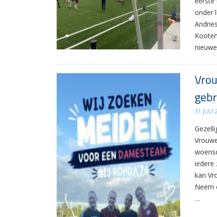
eerste
onder 
Andrie
Kooten
nieuwe
Vrou
gebr
31 JULI
Gezelli
Vrouwe
woensd
iedere 
kan Vr
Neem d
…