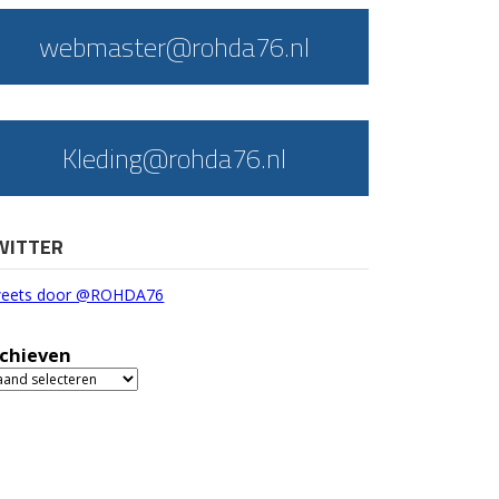
webmaster@rohda76.nl
Kleding@rohda76.nl
WITTER
eets door @ROHDA76
chieven
chieven