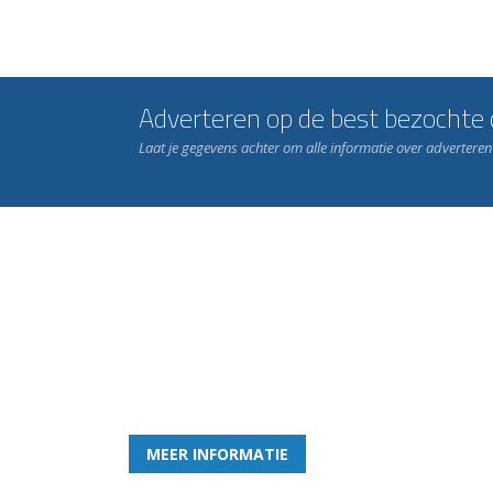
Adverteren op de best bezochte c
Laat je gegevens achter om alle informatie over advertere
Word nu lid van Rohda
en geniet iedere week van het leukste spelletje bi
MEER INFORMATIE