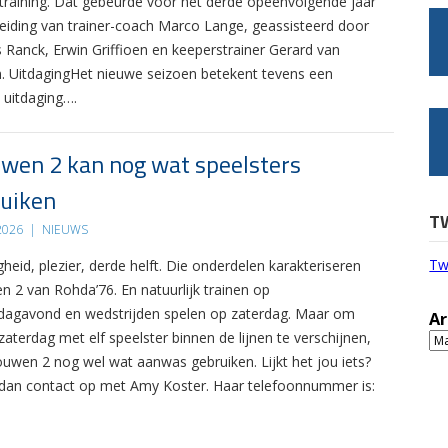
 training. Dat gebeurde voor het derde opeenvolgende jaar
leiding van trainer-coach Marco Lange, geassisteerd door
s Ranck, Erwin Griffioen en keeperstrainer Gerard van
. UitdagingHet nieuwe seizoen betekent tevens een
 uitdaging….
wen 2 kan nog wat speelsters
uiken
T
 2026
|
NIEUWS
Tw
gheid, plezier, derde helft. Die onderdelen karakteriseren
n 2 van Rohda’76. En natuurlijk trainen op
agavond en wedstrijden spelen op zaterdag. Maar om
Ar
zaterdag met elf speelster binnen de lijnen te verschijnen,
Ar
ouwen 2 nog wel wat aanwas gebruiken. Lijkt het jou iets?
an contact op met Amy Koster. Haar telefoonnummer is: