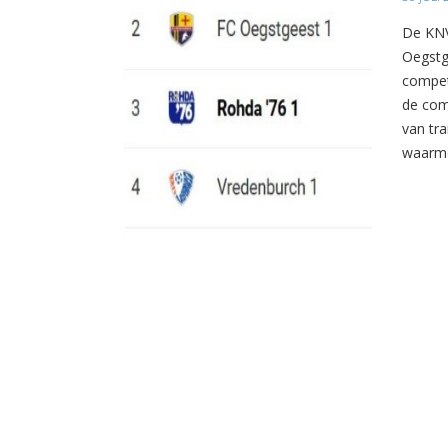
De KNV
Oegstg
compet
de com
van tr
waarme