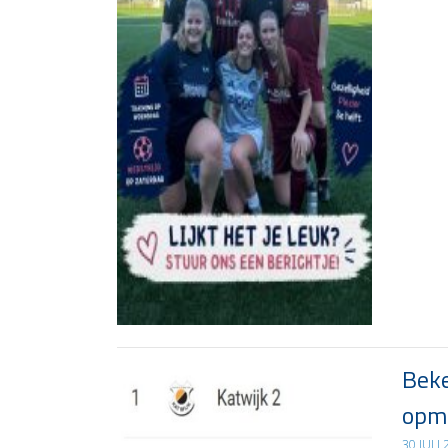
Beke
opma
30 JULI