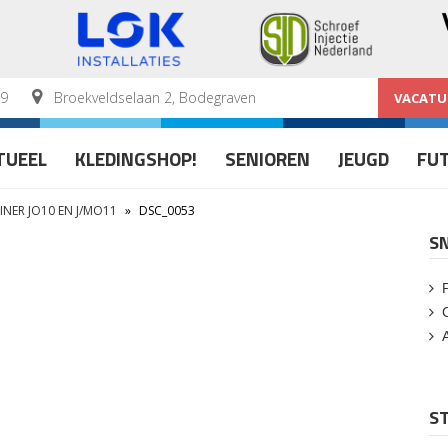
59
Broekveldselaan 2, Bodegraven
VACATU
TUEEL
KLEDINGSHOP!
SENIOREN
JEUGD
FU
NER JO10 EN J/MO11
»
DSC_0053
S
ST