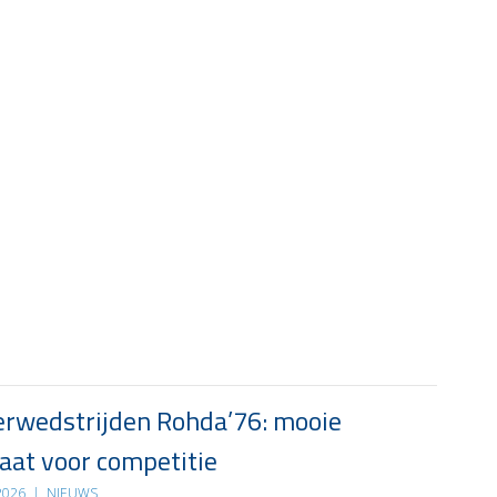
rwedstrijden Rohda’76: mooie
at voor competitie
 2026
|
NIEUWS