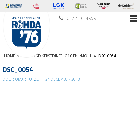
0172 - 614959
HOME
»
GESLAAGD KERSTDINER JO10 EN J/MO11
»
DSC_0054
DSC_0054
DOOR OMAR PUTZU
|
24 DECEMBER 2018
|