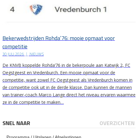
Bekerwedstrijden Rohda’76: mooie opmaat voor
competitie
30 JULI 2026
|
NIEUWS
De KNVB koppelde Rohda’76 in de bekerpoule aan Katwijk 2, FC
Oegstgeest en Vredenburch. Een mooie opmaat voor de
competitie, want zowel FC Oegstgeest als Vredenburch komen in
de competitie ook uit in de derde klasse. Dan kunnen de mannen
van trainer-coach Marco Lange direct het niveau ervaren waarmee
ze in de competitie te maken…
SNEL NAAR
OVERZICHTEN
Programma / Uitslagen / Afgelastingen