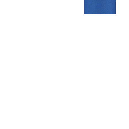
Gezellige zaterdagvereniging in Bodegraven. Het eerste elftal bij
de heren komt uit in de vierde klasse.
Club
Roosters
Overige
Algemene
Speeldagenkalender
Alcoholrichtlijn
informatie
Bardienst
In de media
Bestuur &
Schoonmaakrooster
Diverse
Commissies
kleedkamers
links