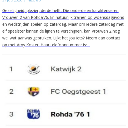
31 JULI 2026
|
NIEUWS
Gezelligheid, plezier, derde helft. Die onderdelen karakteriseren
Vrouwen 2 van Rohda’76. En natuurlijk trainen op woensdagavond
en wedstrijden spelen op zaterdag. Maar om iedere zaterdag met
elf speelster binnen de lijnen te verschijnen, kan Vrouwen 2 nog
wel wat aanwas gebruiken. Lijkt het jou iets? Neem dan contact
op met Amy Koster. Haar telefoonnummer is:…