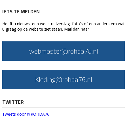
IETS TE MELDEN
Heeft u nieuws, een wedstrijdverslag, foto's of een ander item wat
u graag op de website ziet staan. Mail dan naar
webmaster@rohda76.nl
Kleding@rohda76.nl
TWITTER
Tweets door @ROHDA76