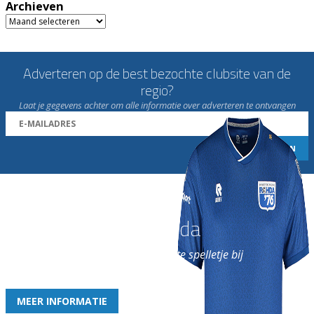
Archieven
Archieven
Adverteren op de best bezochte clubsite van de
regio?
Laat je gegevens achter om alle informatie over adverteren te ontvangen
Word nu lid van Rohda
en geniet iedere week van het leukste spelletje bij
de leukste club!
MEER INFORMATIE