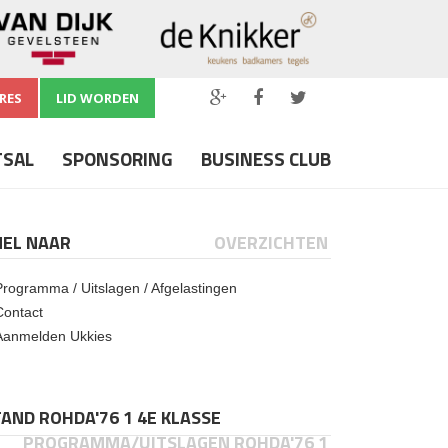
RES
LID WORDEN
TSAL
SPONSORING
BUSINESS CLUB
NEL NAAR
OVERZICHTEN
Programma / Uitslagen / Afgelastingen
Contact
Aanmelden Ukkies
AND ROHDA'76 1 4E KLASSE
PROGRAMMA/UITSLAGEN ROHDA'76 1