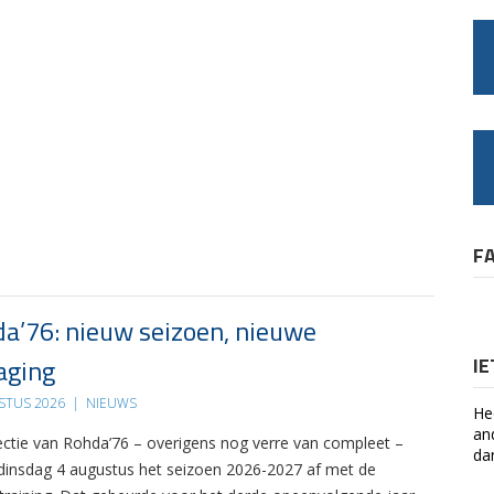
F
a’76: nieuw seizoen, nieuwe
aging
I
STUS 2026
|
NIEUWS
He
an
ectie van Rohda’76 – overigens nog verre van compleet –
da
 dinsdag 4 augustus het seizoen 2026-2027 af met de