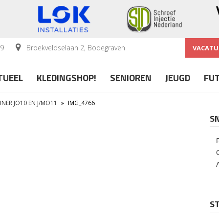
59
Broekveldselaan 2, Bodegraven
VACATU
TUEEL
KLEDINGSHOP!
SENIOREN
JEUGD
FU
NER JO10 EN J/MO11
»
IMG_4766
S
ST