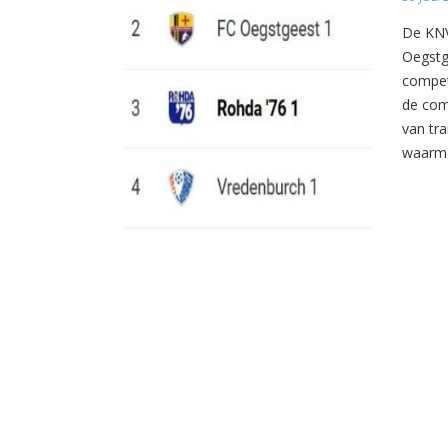
De KNV
Oegstg
compet
de com
van tr
waarme