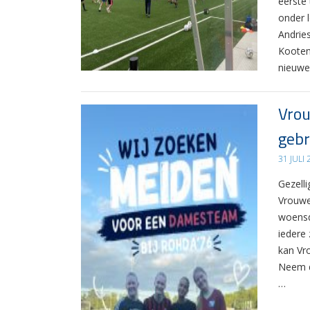
eerste
onder 
Andrie
Kooten
nieuwe
Vrou
gebr
31 JULI
Gezelli
Vrouwe
woensd
iedere 
kan Vr
Neem d
…