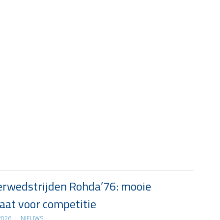
rwedstrijden Rohda’76: mooie
at voor competitie
 2026
|
NIEUWS