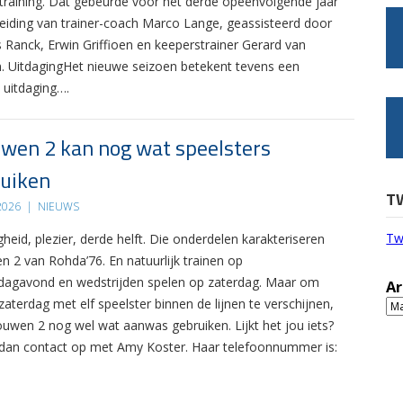
 training. Dat gebeurde voor het derde opeenvolgende jaar
leiding van trainer-coach Marco Lange, geassisteerd door
s Ranck, Erwin Griffioen en keeperstrainer Gerard van
. UitdagingHet nieuwe seizoen betekent tevens een
 uitdaging….
wen 2 kan nog wat speelsters
uiken
T
 2026
|
NIEUWS
Tw
gheid, plezier, derde helft. Die onderdelen karakteriseren
n 2 van Rohda’76. En natuurlijk trainen op
agavond en wedstrijden spelen op zaterdag. Maar om
Ar
zaterdag met elf speelster binnen de lijnen te verschijnen,
Ar
ouwen 2 nog wel wat aanwas gebruiken. Lijkt het jou iets?
an contact op met Amy Koster. Haar telefoonnummer is: