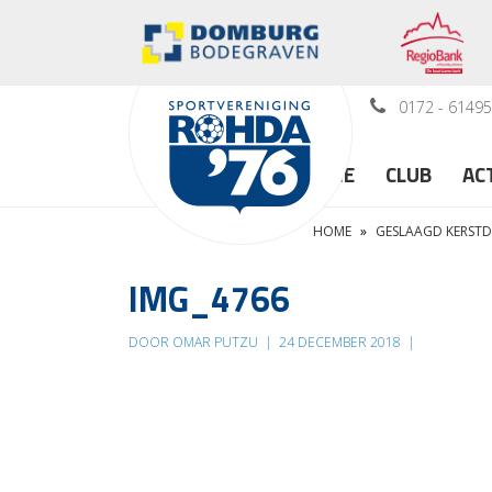
0172 - 6149
HOME
CLUB
AC
HOME
»
GESLAAGD KERSTDI
IMG_4766
DOOR OMAR PUTZU
|
24 DECEMBER 2018
|