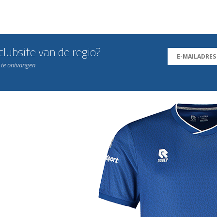
lubsite van de regio?
n te ontvangen
j de leukste club!