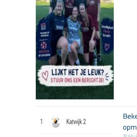
Beke
opma
30 JULI