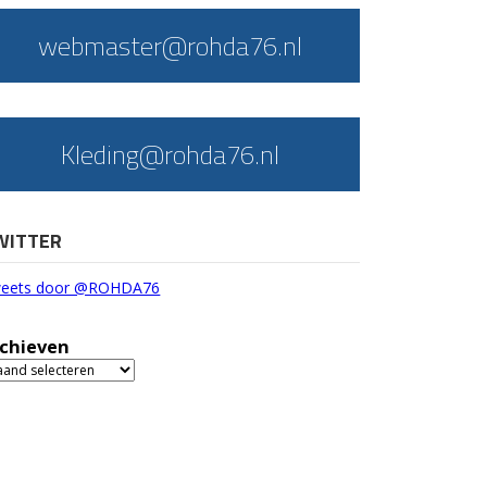
webmaster@rohda76.nl
Kleding@rohda76.nl
WITTER
eets door @ROHDA76
chieven
chieven