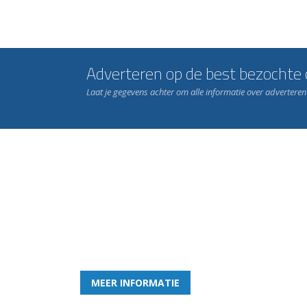
Adverteren op de best bezochte c
Laat je gegevens achter om alle informatie over advertere
Word nu lid van Rohda
en geniet iedere week van het leukste spelletje bi
MEER INFORMATIE