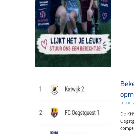
Beke
opma
30 JULI
De KNV
Oegstg
compet