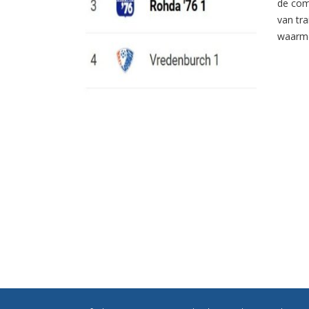
de com
van tr
waarme