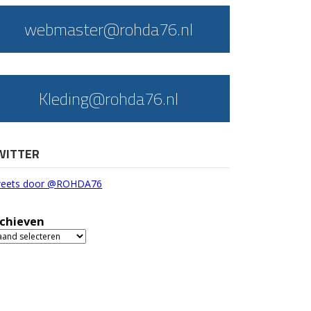
webmaster@rohda76.nl
Kleding@rohda76.nl
WITTER
eets door @ROHDA76
chieven
chieven