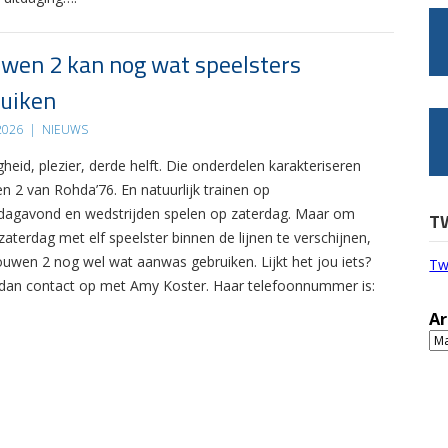
wen 2 kan nog wat speelsters
uiken
 2026
|
NIEUWS
gheid, plezier, derde helft. Die onderdelen karakteriseren
n 2 van Rohda’76. En natuurlijk trainen op
agavond en wedstrijden spelen op zaterdag. Maar om
T
zaterdag met elf speelster binnen de lijnen te verschijnen,
ouwen 2 nog wel wat aanwas gebruiken. Lijkt het jou iets?
Tw
an contact op met Amy Koster. Haar telefoonnummer is:
Ar
Ar