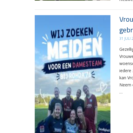
Vrou
gebr
31 JULI
Gezelli
Vrouwe
woensd
iedere 
kan Vr
Neem d
…