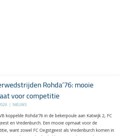
rwedstrijden Rohda’76: mooie
at voor competitie
 2026
|
NIEUWS
B koppelde Rohda’76 in de bekerpoule aan Katwijk 2, FC
eest en Vredenburch. Een mooie opmaat voor de
itie, want zowel FC Oegstgeest als Vredenburch komen in