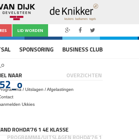
RES
LID WORDEN
TSAL
SPONSORING
BUSINESS CLUB
2_O
NEL NAAR
OVERZICHTEN
52_o
Programma / Uitslagen / Afgelastingen
Contact
Aanmelden Ukkies
AND ROHDA'76 1 4E KLASSE
PROGRAMMA/UITSLAGEN ROHDA'76 1