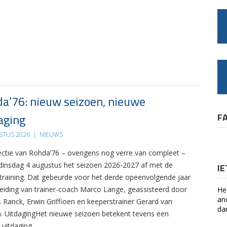
a’76: nieuw seizoen, nieuwe
aging
F
STUS 2026
|
NIEUWS
ectie van Rohda’76 – overigens nog verre van compleet –
 dinsdag 4 augustus het seizoen 2026-2027 af met de
I
 training. Dat gebeurde voor het derde opeenvolgende jaar
leiding van trainer-coach Marco Lange, geassisteerd door
He
an
s Ranck, Erwin Griffioen en keeperstrainer Gerard van
da
. UitdagingHet nieuwe seizoen betekent tevens een
 uitdaging….