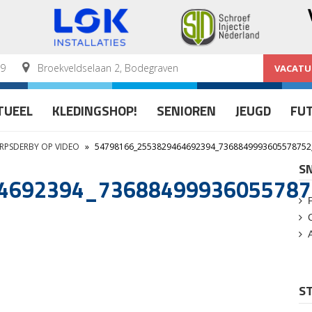
59
Broekveldselaan 2, Bodegraven
VACATU
TUEEL
KLEDINGSHOP!
SENIOREN
JEUGD
FU
RPSDERBY OP VIDEO
»
54798166_2553829464692394_736884999360557875
S
4692394_73688499936055787
ST