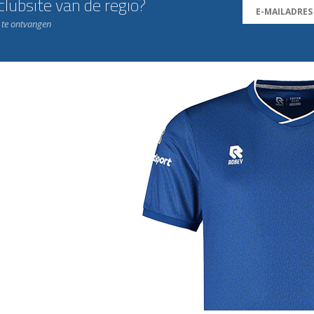
lubsite van de regio?
n te ontvangen
j de leukste club!