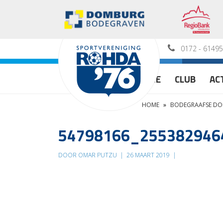
0172 - 6149
HOME
CLUB
AC
HOME
»
BODEGRAAFSE DO
54798166_255382946
DOOR OMAR PUTZU
|
26 MAART 2019
|