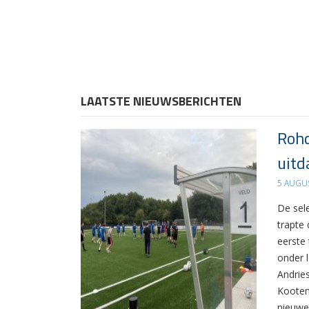
LAATSTE NIEUWSBERICHTEN
Rohd
uitd
5 AUGU
De sel
trapte
eerste
onder 
Andrie
Kooten
nieuwe