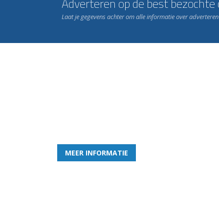
Adverteren op de best bezochte c
Laat je gegevens achter om alle informatie over advertere
Word nu lid van Rohda
en geniet iedere week van het leukste spelletje bi
MEER INFORMATIE