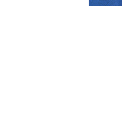
Gezellige zaterdagvereniging in Bodegraven. Het eerste elftal bij
de heren komt uit in de vierde klasse.
Club
Roosters
Overige
Algemene
Speeldagenkalender
Alcoholrichtlijn
informatie
Bardienst
In de media
Bestuur &
Schoonmaakrooster
Diverse
Commissies
kleedkamers
links
Vacatures
Klaverjassen
Privacyverklaring