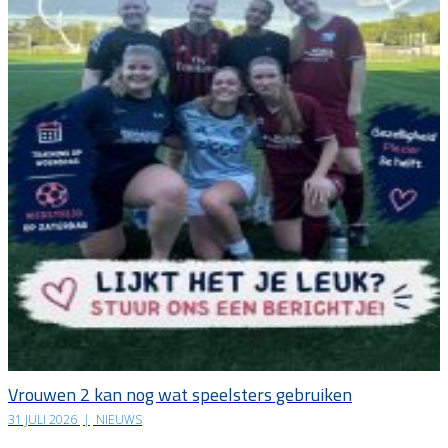
Vrouwen 2 kan nog wat speelsters gebruiken
31 JULI 2026
|
NIEUWS