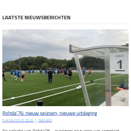
LAATSTE NIEUWSBERICHTEN
Rohda’76: nieuw seizoen, nieuwe uitdaging
5 AUGUSTUS 2026
|
NIEUWS
De selectie van Rohda’76 – overigens nog verre van compleet –