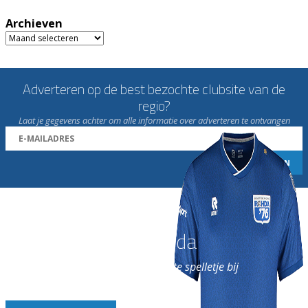
Archieven
Archieven
Adverteren op de best bezochte clubsite van de
regio?
Laat je gegevens achter om alle informatie over adverteren te ontvangen
Word nu lid van Rohda
en geniet iedere week van het leukste spelletje bij
de leukste club!