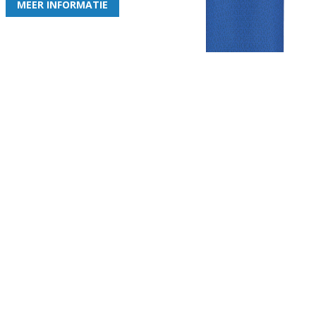
MEER INFORMATIE
Gezellige zaterdagvereniging in Bodegraven. Het eerste elftal bij
de heren komt uit in de vierde klasse.
Club
Roosters
Overige
Algemene
Speeldagenkalender
Alcoholrichtlijn
informatie
Bardienst
In de media
Bestuur &
Schoonmaakrooster
Diverse