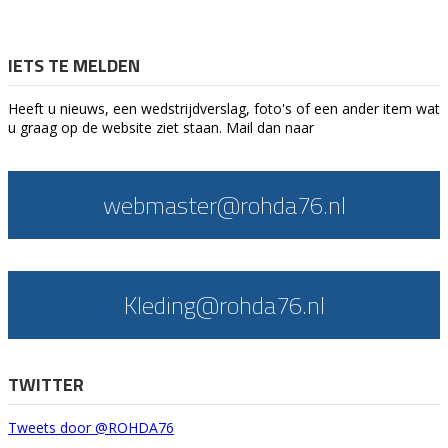
IETS TE MELDEN
Heeft u nieuws, een wedstrijdverslag, foto's of een ander item wat
u graag op de website ziet staan. Mail dan naar
webmaster@rohda76.nl
Kleding@rohda76.nl
TWITTER
Tweets door @ROHDA76