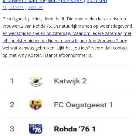
Vrouwen 2 kan nog wat speelsters gebruiken
31 JULI 2026
|
NIEUWS
Gezelligheid, plezier, derde helft. Die onderdelen karakteriseren
Vrouwen 2 van Rohda’76. En natuurlijk trainen op woensdagavond
en wedstrijden spelen op zaterdag. Maar om iedere zaterdag met
elf speelster binnen de lijnen te verschijnen, kan Vrouwen 2 nog
wel wat aanwas gebruiken. Lijkt het jou iets? Neem dan contact
op met Amy Koster. Haar telefoonnummer is:…