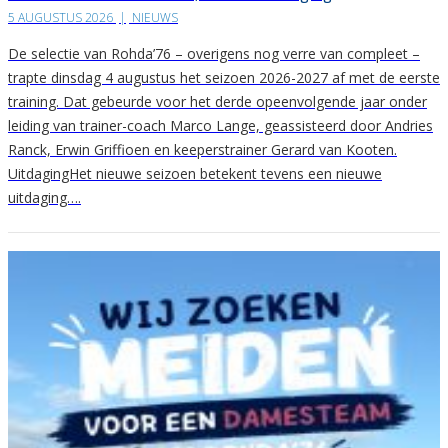
5 AUGUSTUS 2026
|
NIEUWS
De selectie van Rohda’76 – overigens nog verre van compleet –
trapte dinsdag 4 augustus het seizoen 2026-2027 af met de eerste
training. Dat gebeurde voor het derde opeenvolgende jaar onder
leiding van trainer-coach Marco Lange, geassisteerd door Andries
Ranck, Erwin Griffioen en keeperstrainer Gerard van Kooten.
UitdagingHet nieuwe seizoen betekent tevens een nieuwe
uitdaging….