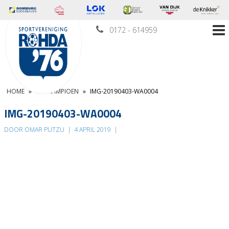
0172 - 614959
HOME
»
VR2 KAMPIOEN
»
IMG-20190403-WA0004
IMG-20190403-WA0004
DOOR OMAR PUTZU
|
4 APRIL 2019
|