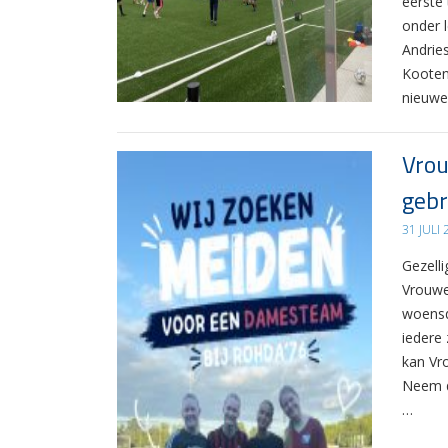
eerste
onder 
Andrie
Kooten
nieuwe
Vrou
gebr
31 JULI
Gezelli
Vrouwe
woensd
iedere 
kan Vr
Neem d
…