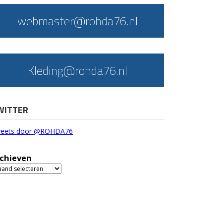
webmaster@rohda76.nl
Kleding@rohda76.nl
WITTER
eets door @ROHDA76
chieven
chieven