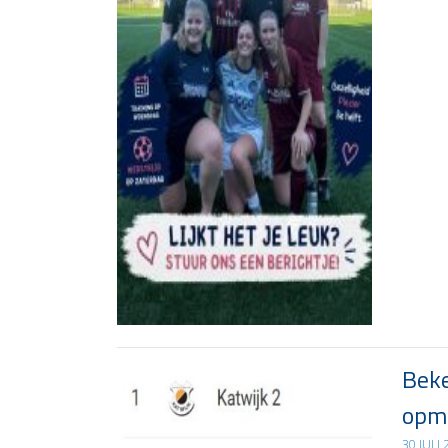
Beke
opma
30 JULI