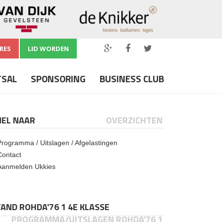
RES
LID WORDEN
TSAL
SPONSORING
BUSINESS CLUB
NEL NAAR
OVERZICHTEN
Programma / Uitslagen / Afgelastingen
Contact
Aanmelden Ukkies
AND ROHDA'76 1 4E KLASSE
PROGRAMMA/UITSLAGEN ROHDA'76 1