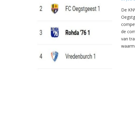
De KNV
Oegstg
compet
de com
van tr
waarme