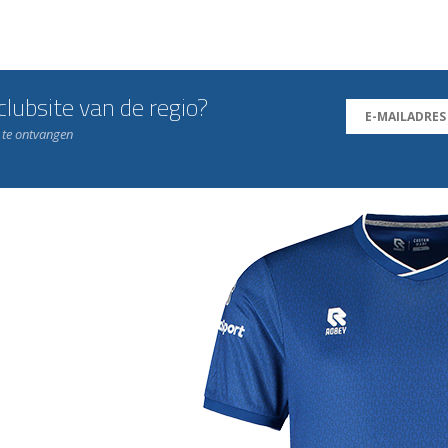
lubsite van de regio?
n te ontvangen
j de leukste club!