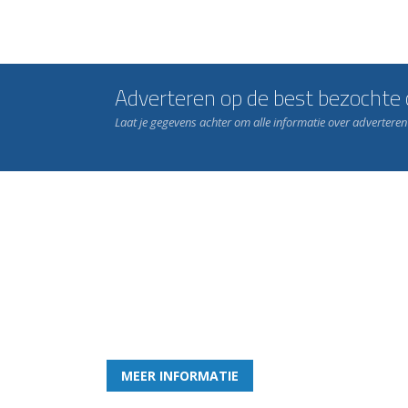
Adverteren op de best bezochte c
Laat je gegevens achter om alle informatie over advertere
Word nu lid van Rohda
en geniet iedere week van het leukste spelletje bi
MEER INFORMATIE