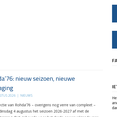
F
a’76: nieuw seizoen, nieuwe
aging
I
STUS 2026
|
NIEUWS
He
an
ectie van Rohda’76 – overigens nog verre van compleet –
da
 dinsdag 4 augustus het seizoen 2026-2027 af met de