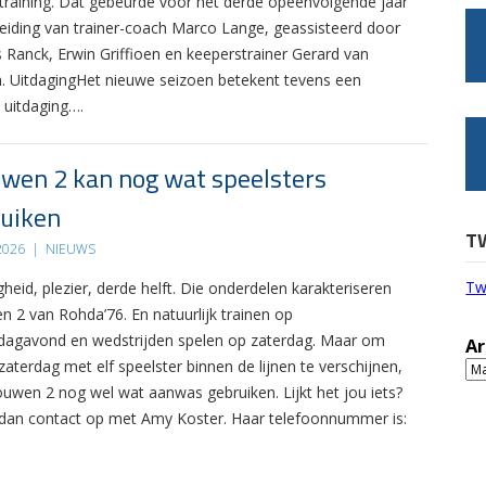
 training. Dat gebeurde voor het derde opeenvolgende jaar
leiding van trainer-coach Marco Lange, geassisteerd door
s Ranck, Erwin Griffioen en keeperstrainer Gerard van
. UitdagingHet nieuwe seizoen betekent tevens een
 uitdaging….
wen 2 kan nog wat speelsters
uiken
T
 2026
|
NIEUWS
Tw
gheid, plezier, derde helft. Die onderdelen karakteriseren
n 2 van Rohda’76. En natuurlijk trainen op
agavond en wedstrijden spelen op zaterdag. Maar om
Ar
zaterdag met elf speelster binnen de lijnen te verschijnen,
Ar
ouwen 2 nog wel wat aanwas gebruiken. Lijkt het jou iets?
an contact op met Amy Koster. Haar telefoonnummer is: