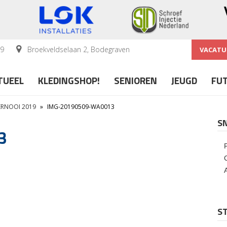
59
Broekveldselaan 2, Bodegraven
VACATU
TUEEL
KLEDINGSHOP!
SENIOREN
JEUGD
FU
ERNOOI 2019
»
IMG-20190509-WA0013
S
3
ST