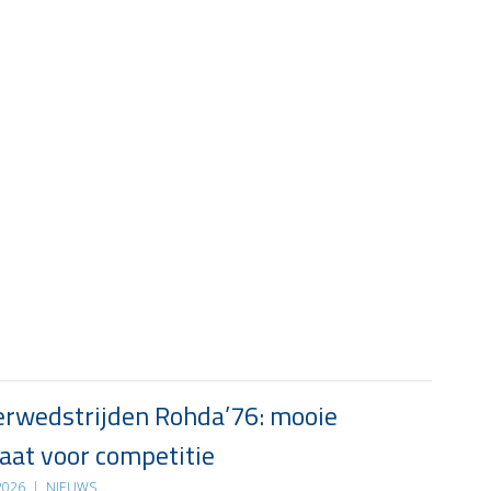
rwedstrijden Rohda’76: mooie
at voor competitie
 2026
|
NIEUWS