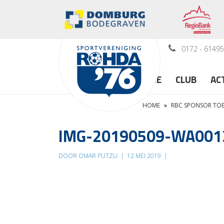
0172 - 6149
HOME
CLUB
AC
HOME
»
RBC SPONSOR TO
IMG-20190509-WA001
DOOR OMAR PUTZU
|
12 MEI 2019
|