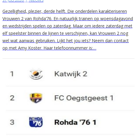
31 JULI 2026
|
NIEUWS
Gezelligheid, plezier, derde helft. Die onderdelen karakteriseren
Vrouwen 2 van Rohda’76. En natuurlijk trainen op woensdagavond
en wedstrijden spelen op zaterdag. Maar om iedere zaterdag met
elf speelster binnen de lijnen te verschijnen, kan Vrouwen 2 nog
wel wat aanwas gebruiken. Lijkt het jou iets? Neem dan contact
op met Amy Koster. Haar telefoonnummer is:…