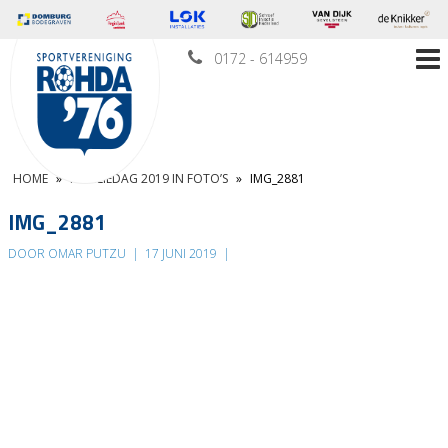
0172 - 614959
HOME
»
FAMILIEDAG 2019 IN FOTO’S
»
IMG_2881
IMG_2881
DOOR OMAR PUTZU
|
17 JUNI 2019
|