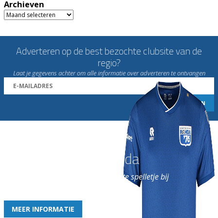
Archieven
Archieven
Adverteren op de best bezochte clubsite van de
regio?
Laat je gegevens achter om alle informatie over adverteren te ontvangen
Word nu lid van Rohda
en geniet iedere week van het leukste spelletje bij
de leukste club!
MEER INFORMATIE