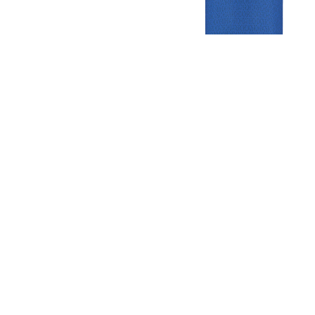
Gezellige zaterdagvereniging in Bodegraven. Het eerste elftal bij
de heren komt uit in de vierde klasse.
Club
Roosters
Overige
Algemene
Speeldagenkalender
Alcoholrichtlijn
informatie
Bardienst
In de media
Bestuur &
Schoonmaakrooster
Diverse
Commissies
kleedkamers
links