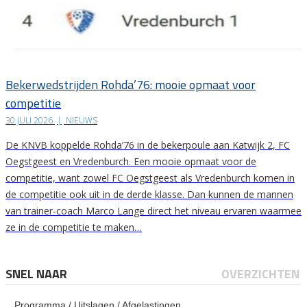
Bekerwedstrijden Rohda’76: mooie opmaat voor
competitie
30 JULI 2026
|
NIEUWS
De KNVB koppelde Rohda’76 in de bekerpoule aan Katwijk 2, FC
Oegstgeest en Vredenburch. Een mooie opmaat voor de
competitie, want zowel FC Oegstgeest als Vredenburch komen in
de competitie ook uit in de derde klasse. Dan kunnen de mannen
van trainer-coach Marco Lange direct het niveau ervaren waarmee
ze in de competitie te maken…
SNEL NAAR
OVERZICHTEN
Programma / Uitslagen / Afgelastingen