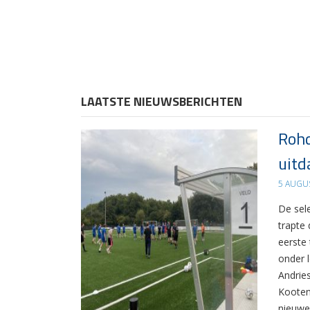
LAATSTE NIEUWSBERICHTEN
Rohd
uitd
5 AUGU
De sel
trapte
eerste
onder 
Andrie
Kooten
nieuwe