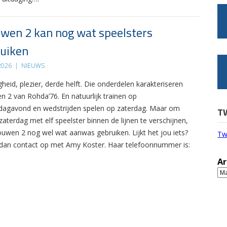
wen 2 kan nog wat speelsters
uiken
 2026
|
NIEUWS
gheid, plezier, derde helft. Die onderdelen karakteriseren
n 2 van Rohda’76. En natuurlijk trainen op
agavond en wedstrijden spelen op zaterdag. Maar om
T
zaterdag met elf speelster binnen de lijnen te verschijnen,
ouwen 2 nog wel wat aanwas gebruiken. Lijkt het jou iets?
Tw
an contact op met Amy Koster. Haar telefoonnummer is:
Ar
Ar