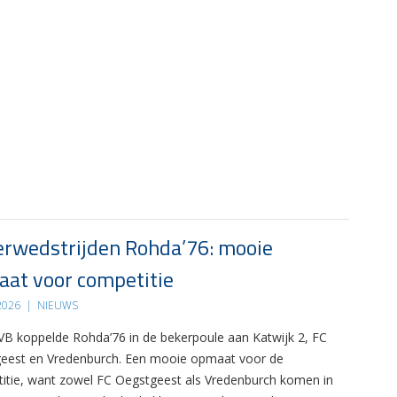
rwedstrijden Rohda’76: mooie
at voor competitie
 2026
|
NIEUWS
B koppelde Rohda’76 in de bekerpoule aan Katwijk 2, FC
eest en Vredenburch. Een mooie opmaat voor de
itie, want zowel FC Oegstgeest als Vredenburch komen in