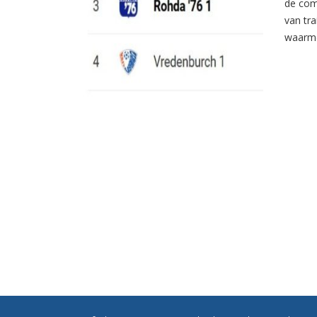
de com
van tr
waarme