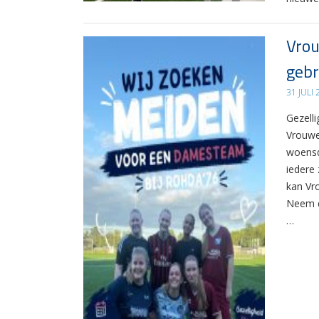
Vrou
gebr
31 JULI
Gezelli
Vrouwe
woensd
iedere 
kan Vr
Neem d
…