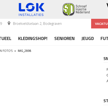
59
Broekveldselaan 2, Bodegraven
VACATU
TUEEL
KLEDINGSHOP!
SENIOREN
JEUGD
FU
IN FOTO’S
»
IMG_2898
S
ST