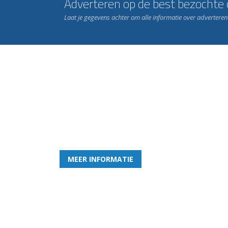
Adverteren op de best bezochte c
Laat je gegevens achter om alle informatie over advertere
Word nu lid van Rohda
en geniet iedere week van het leukste spelletje bi
MEER INFORMATIE