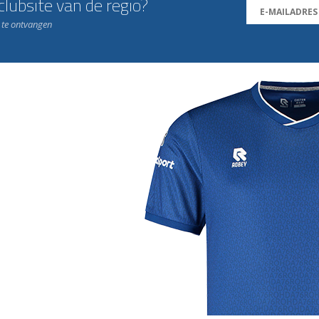
lubsite van de regio?
n te ontvangen
j de leukste club!