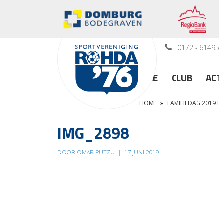
0172 - 6149
HOME
CLUB
AC
HOME
»
FAMILIEDAG 2019 
IMG_2898
DOOR OMAR PUTZU
|
17 JUNI 2019
|