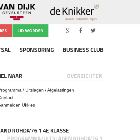
RES
LID WORDEN
TSAL
SPONSORING
BUSINESS CLUB
NEL NAAR
OVERZICHTEN
Programma / Uitslagen / Afgelastingen
Contact
Aanmelden Ukkies
AND ROHDA'76 1 4E KLASSE
PROGRAMMA/UITSLAGEN ROHDA'76 1