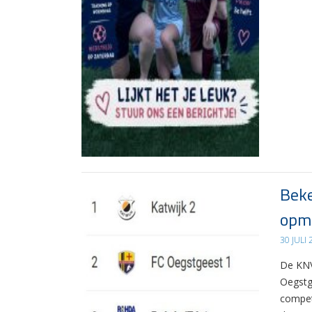
Beke
opma
30 JULI
De KNV
Oegstg
compet