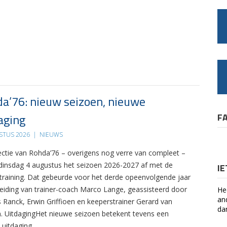
a’76: nieuw seizoen, nieuwe
aging
F
STUS 2026
|
NIEUWS
ectie van Rohda’76 – overigens nog verre van compleet –
 dinsdag 4 augustus het seizoen 2026-2027 af met de
I
 training. Dat gebeurde voor het derde opeenvolgende jaar
leiding van trainer-coach Marco Lange, geassisteerd door
He
an
s Ranck, Erwin Griffioen en keeperstrainer Gerard van
da
. UitdagingHet nieuwe seizoen betekent tevens een
 uitdaging….