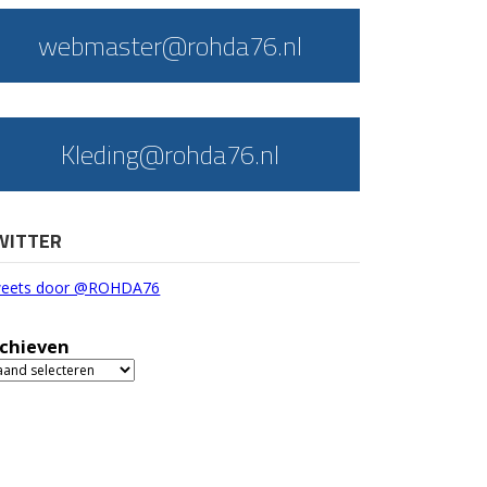
webmaster@rohda76.nl
Kleding@rohda76.nl
WITTER
eets door @ROHDA76
chieven
chieven