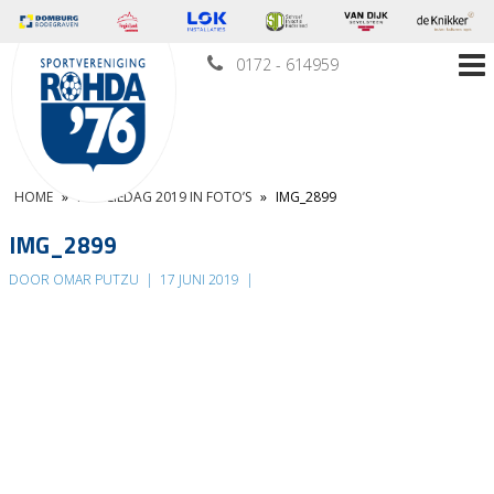
0172 - 614959
HOME
»
FAMILIEDAG 2019 IN FOTO’S
»
IMG_2899
IMG_2899
DOOR OMAR PUTZU
|
17 JUNI 2019
|