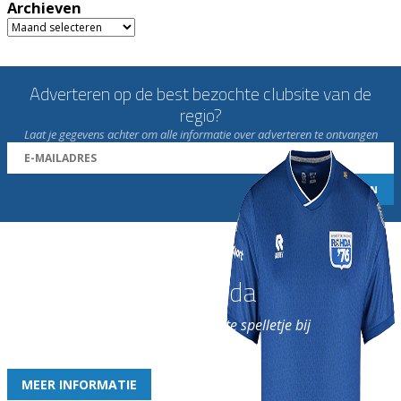
Archieven
Archieven
Adverteren op de best bezochte clubsite van de
regio?
Laat je gegevens achter om alle informatie over adverteren te ontvangen
Word nu lid van Rohda
en geniet iedere week van het leukste spelletje bij
de leukste club!
MEER INFORMATIE