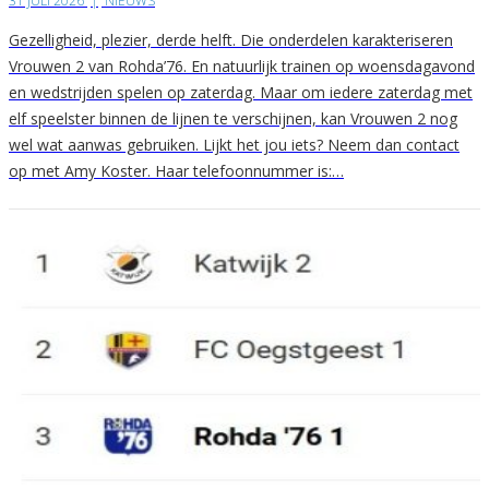
31 JULI 2026
|
NIEUWS
Gezelligheid, plezier, derde helft. Die onderdelen karakteriseren
Vrouwen 2 van Rohda’76. En natuurlijk trainen op woensdagavond
en wedstrijden spelen op zaterdag. Maar om iedere zaterdag met
elf speelster binnen de lijnen te verschijnen, kan Vrouwen 2 nog
wel wat aanwas gebruiken. Lijkt het jou iets? Neem dan contact
op met Amy Koster. Haar telefoonnummer is:…