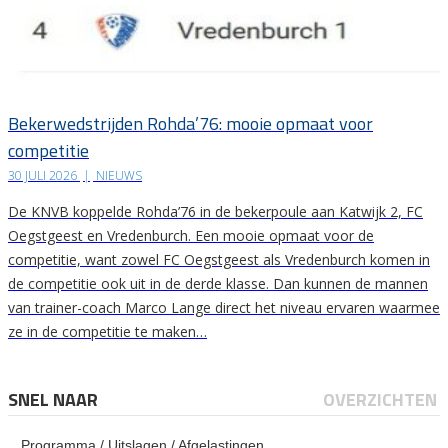
Bekerwedstrijden Rohda’76: mooie opmaat voor
competitie
30 JULI 2026
|
NIEUWS
De KNVB koppelde Rohda’76 in de bekerpoule aan Katwijk 2, FC
Oegstgeest en Vredenburch. Een mooie opmaat voor de
competitie, want zowel FC Oegstgeest als Vredenburch komen in
de competitie ook uit in de derde klasse. Dan kunnen de mannen
van trainer-coach Marco Lange direct het niveau ervaren waarmee
ze in de competitie te maken…
SNEL NAAR
OVERZICHTEN
Programma / Uitslagen / Afgelastingen