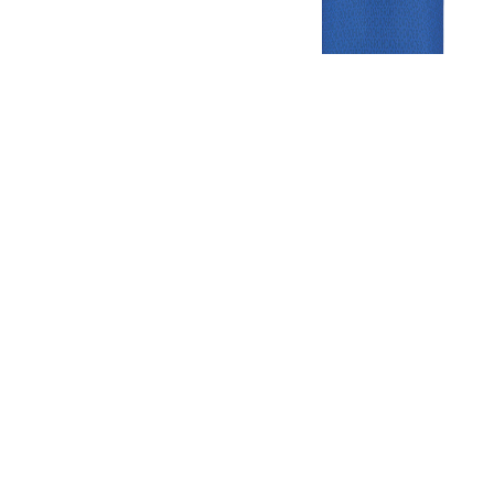
Gezellige zaterdagvereniging in Bodegraven. Het eerste elftal bij
de heren komt uit in de vierde klasse.
Club
Roosters
Overige
Algemene
Speeldagenkalender
Alcoholrichtlijn
informatie
Bardienst
In de media
Bestuur &
Schoonmaakrooster
Diverse
Commissies
kleedkamers
links