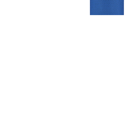
Gezellige zaterdagvereniging in Bodegraven. Het eerste elftal bij
de heren komt uit in de vierde klasse.
Club
Roosters
Overige
Algemene
Speeldagenkalender
Alcoholrichtlijn
informatie
Bardienst
In de media
Bestuur &
Schoonmaakrooster
Diverse
Commissies
kleedkamers
links