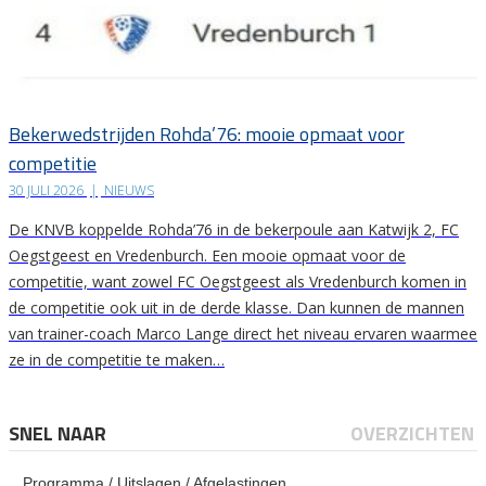
Bekerwedstrijden Rohda’76: mooie opmaat voor
competitie
30 JULI 2026
|
NIEUWS
De KNVB koppelde Rohda’76 in de bekerpoule aan Katwijk 2, FC
Oegstgeest en Vredenburch. Een mooie opmaat voor de
competitie, want zowel FC Oegstgeest als Vredenburch komen in
de competitie ook uit in de derde klasse. Dan kunnen de mannen
van trainer-coach Marco Lange direct het niveau ervaren waarmee
ze in de competitie te maken…
SNEL NAAR
OVERZICHTEN
Programma / Uitslagen / Afgelastingen