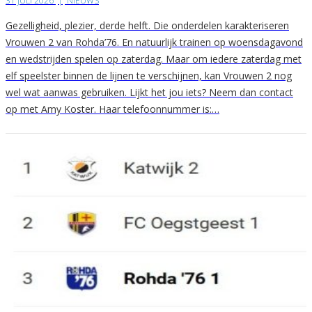
31 JULI 2026
|
NIEUWS
Gezelligheid, plezier, derde helft. Die onderdelen karakteriseren
Vrouwen 2 van Rohda’76. En natuurlijk trainen op woensdagavond
en wedstrijden spelen op zaterdag. Maar om iedere zaterdag met
elf speelster binnen de lijnen te verschijnen, kan Vrouwen 2 nog
wel wat aanwas gebruiken. Lijkt het jou iets? Neem dan contact
op met Amy Koster. Haar telefoonnummer is:…