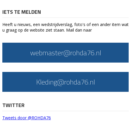
IETS TE MELDEN
Heeft u nieuws, een wedstrijdverslag, foto's of een ander item wat
u graag op de website ziet staan. Mail dan naar
webmaster@rohda76.nl
Kleding@rohda76.nl
TWITTER
Tweets door @ROHDA76