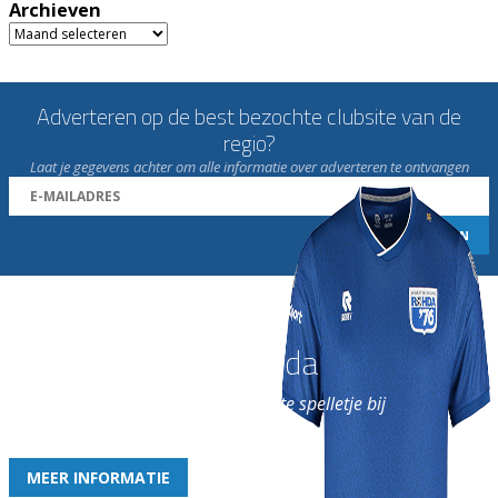
Archieven
Archieven
Adverteren op de best bezochte clubsite van de
regio?
Laat je gegevens achter om alle informatie over adverteren te ontvangen
Word nu lid van Rohda
en geniet iedere week van het leukste spelletje bij
de leukste club!
MEER INFORMATIE