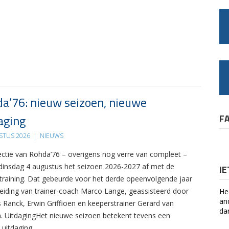
a’76: nieuw seizoen, nieuwe
aging
F
STUS 2026
|
NIEUWS
ectie van Rohda’76 – overigens nog verre van compleet –
 dinsdag 4 augustus het seizoen 2026-2027 af met de
I
 training. Dat gebeurde voor het derde opeenvolgende jaar
leiding van trainer-coach Marco Lange, geassisteerd door
He
an
s Ranck, Erwin Griffioen en keeperstrainer Gerard van
da
. UitdagingHet nieuwe seizoen betekent tevens een
 uitdaging….