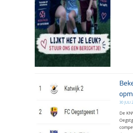
Beke
opma
30 JULI
De KNV
Oegstg
compet