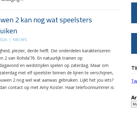
wen 2 kan nog wat speelsters
uiken
 2026
|
NIEUWS
gheid, plezier, derde helft. Die onderdelen karakteriseren
n 2 van Rohda’76. En natuurlijk trainen op
agavond en wedstrijden spelen op zaterdag. Maar om
T
zaterdag met elf speelster binnen de lijnen te verschijnen,
ouwen 2 nog wel wat aanwas gebruiken. Lijkt het jou iets?
Tw
an contact op met Amy Koster. Haar telefoonnummer is:
Ar
Ar