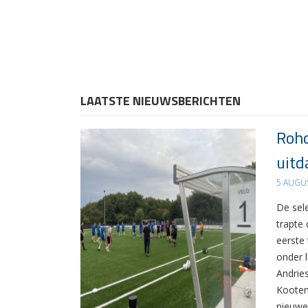
LAATSTE NIEUWSBERICHTEN
Rohd
uitd
5 AUGU
De sel
trapte
eerste
onder 
Andrie
Kooten
nieuwe