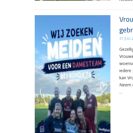
Vrou
gebr
31 JULI
Gezelli
Vrouwe
woensd
iedere 
kan Vr
Neem d
…