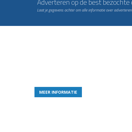
Adverteren op de best bezochte c
Laat je gegevens achter om alle informatie over advertere
Word nu lid van Rohda
en geniet iedere week van het leukste spelletje bi
MEER INFORMATIE