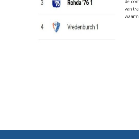
de com
van tr
waarme