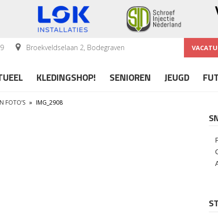
59
Broekveldselaan 2, Bodegraven
VACATU
TUEEL
KLEDINGSHOP!
SENIOREN
JEUGD
FU
IN FOTO’S
»
IMG_2908
S
ST