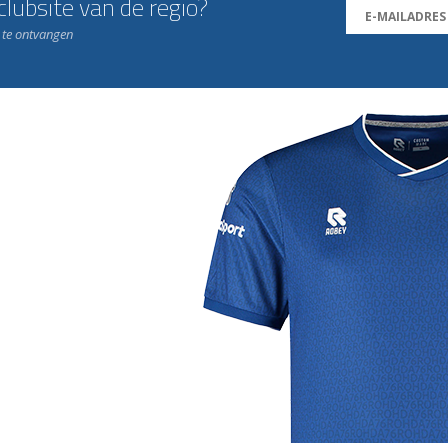
lubsite van de regio?
n te ontvangen
j de leukste club!