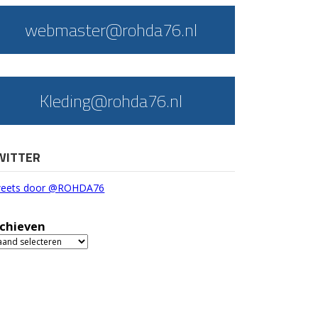
webmaster@rohda76.nl
Kleding@rohda76.nl
WITTER
eets door @ROHDA76
chieven
chieven