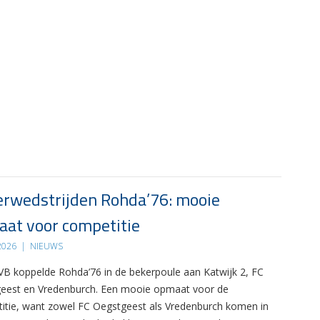
rwedstrijden Rohda’76: mooie
at voor competitie
 2026
|
NIEUWS
B koppelde Rohda’76 in de bekerpoule aan Katwijk 2, FC
eest en Vredenburch. Een mooie opmaat voor de
itie, want zowel FC Oegstgeest als Vredenburch komen in