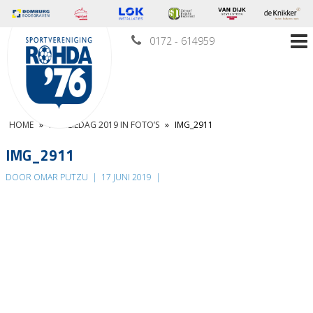
0172 - 614959
HOME
»
FAMILIEDAG 2019 IN FOTO’S
»
IMG_2911
IMG_2911
DOOR OMAR PUTZU
|
17 JUNI 2019
|