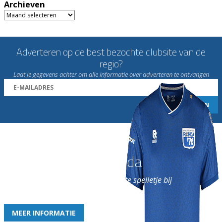
Archieven
Archieven
Adverteren op de best bezochte clubsite van de
regio?
Laat je gegevens achter om alle informatie over adverteren te ontvangen
Word nu lid van Rohda
en geniet iedere week van het leukste spelletje bij
de leukste club!
MEER INFORMATIE