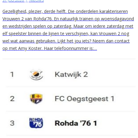
31 JULI 2026
|
NIEUWS
Gezelligheid, plezier, derde helft. Die onderdelen karakteriseren
Vrouwen 2 van Rohda’76. En natuurlijk trainen op woensdagavond
en wedstrijden spelen op zaterdag. Maar om iedere zaterdag met
elf speelster binnen de lijnen te verschijnen, kan Vrouwen 2 nog
wel wat aanwas gebruiken. Lijkt het jou iets? Neem dan contact
op met Amy Koster. Haar telefoonnummer is:…