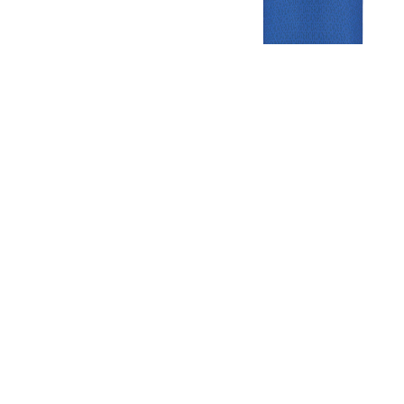
Gezellige zaterdagvereniging in Bodegraven. Het eerste elftal bij
de heren komt uit in de vierde klasse.
Club
Roosters
Overige
Algemene
Speeldagenkalender
Alcoholrichtlijn
informatie
Bardienst
In de media
Bestuur &
Schoonmaakrooster
Diverse
Commissies
kleedkamers
links