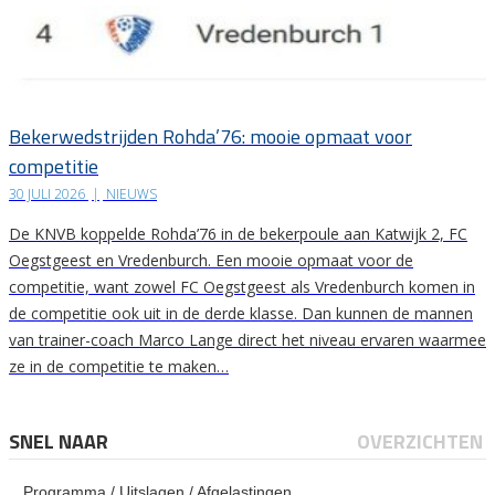
Bekerwedstrijden Rohda’76: mooie opmaat voor
competitie
30 JULI 2026
|
NIEUWS
De KNVB koppelde Rohda’76 in de bekerpoule aan Katwijk 2, FC
Oegstgeest en Vredenburch. Een mooie opmaat voor de
competitie, want zowel FC Oegstgeest als Vredenburch komen in
de competitie ook uit in de derde klasse. Dan kunnen de mannen
van trainer-coach Marco Lange direct het niveau ervaren waarmee
ze in de competitie te maken…
SNEL NAAR
OVERZICHTEN
Programma / Uitslagen / Afgelastingen