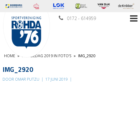
0172 - 614959
HOME
»
FAMILIEDAG 2019 IN FOTO’S
»
IMG_2920
IMG_2920
DOOR OMAR PUTZU
|
17 JUNI 2019
|