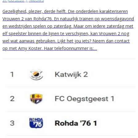
31 JULI 2026
|
NIEUWS
Gezelligheid, plezier, derde helft. Die onderdelen karakteriseren
Vrouwen 2 van Rohda’76. En natuurlijk trainen op woensdagavond
en wedstrijden spelen op zaterdag. Maar om iedere zaterdag met
elf speelster binnen de lijnen te verschijnen, kan Vrouwen 2 nog
wel wat aanwas gebruiken. Lijkt het jou iets? Neem dan contact
op met Amy Koster. Haar telefoonnummer is:…