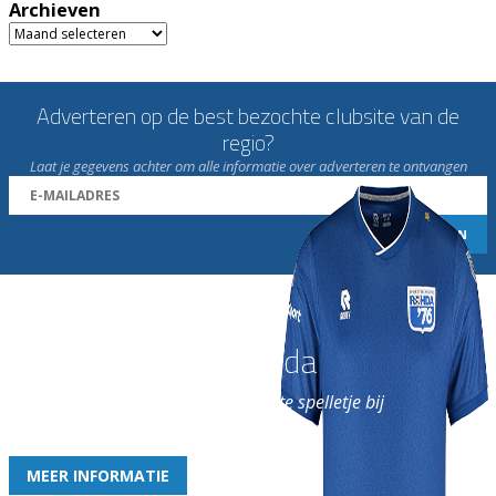
Archieven
Archieven
Adverteren op de best bezochte clubsite van de
regio?
Laat je gegevens achter om alle informatie over adverteren te ontvangen
Word nu lid van Rohda
en geniet iedere week van het leukste spelletje bij
de leukste club!
MEER INFORMATIE