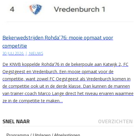
Bekerwedstrijden Rohda’76: mooie opmaat voor
competitie
30 JULI 2026
|
NIEUWS
De KNVB koppelde Rohda’76 in de bekerpoule aan Katwijk 2, FC
Oegstgeest en Vredenburch. Een mooie opmaat voor de
competitie, want zowel FC Oegstgeest als Vredenburch komen in
de competitie ook uit in de derde klasse. Dan kunnen de mannen
van trainer-coach Marco Lange direct het niveau ervaren waarmee
ze in de competitie te maken…
SNEL NAAR
OVERZICHTEN
Programma / Uitslagen / Afgelastingen