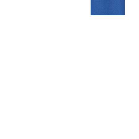
Gezellige zaterdagvereniging in Bodegraven. Het eerste elftal bij
de heren komt uit in de vierde klasse.
Club
Roosters
Overige
Algemene
Speeldagenkalender
Alcoholrichtlijn
informatie
Bardienst
In de media
Bestuur &
Schoonmaakrooster
Diverse
Commissies
kleedkamers
links