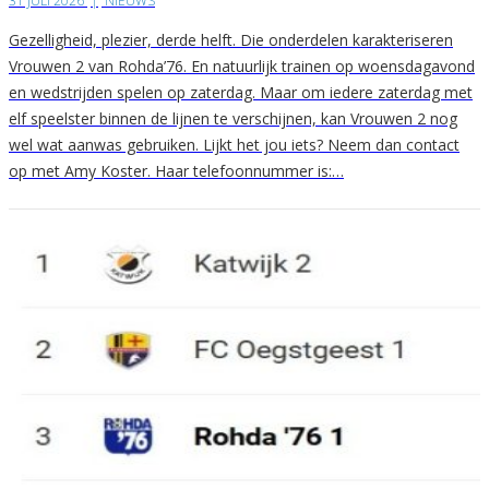
31 JULI 2026
|
NIEUWS
Gezelligheid, plezier, derde helft. Die onderdelen karakteriseren
Vrouwen 2 van Rohda’76. En natuurlijk trainen op woensdagavond
en wedstrijden spelen op zaterdag. Maar om iedere zaterdag met
elf speelster binnen de lijnen te verschijnen, kan Vrouwen 2 nog
wel wat aanwas gebruiken. Lijkt het jou iets? Neem dan contact
op met Amy Koster. Haar telefoonnummer is:…