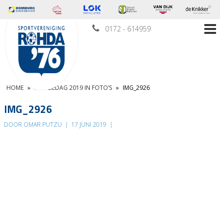
0172 - 614959
HOME
»
FAMILIEDAG 2019 IN FOTO’S
»
IMG_2926
IMG_2926
DOOR OMAR PUTZU
|
17 JUNI 2019
|