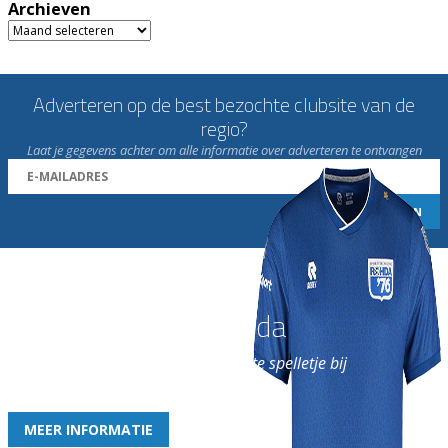
Archieven
Archieven
Adverteren op de best bezochte clubsite van de
regio?
Laat je gegevens achter om alle informatie over adverteren te ontvangen
Word nu lid van Rohda
en geniet iedere week van het leukste spelletje bij
de leukste club!
MEER INFORMATIE