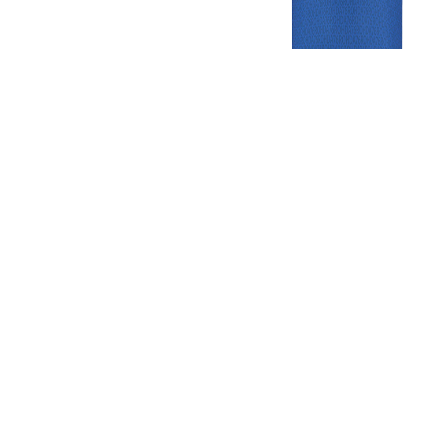
Gezellige zaterdagvereniging in Bodegraven. Het eerste elftal bij
de heren komt uit in de vierde klasse.
Club
Roosters
Overige
Algemene
Speeldagenkalender
Alcoholrichtlijn
informatie
Bardienst
In de media
Bestuur &
Schoonmaakrooster
Diverse
Commissies
kleedkamers
links