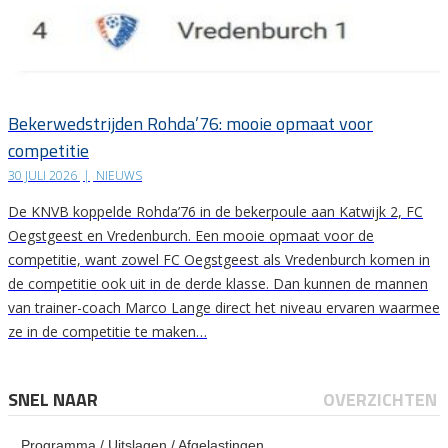
Bekerwedstrijden Rohda’76: mooie opmaat voor
competitie
30 JULI 2026
|
NIEUWS
De KNVB koppelde Rohda’76 in de bekerpoule aan Katwijk 2, FC
Oegstgeest en Vredenburch. Een mooie opmaat voor de
competitie, want zowel FC Oegstgeest als Vredenburch komen in
de competitie ook uit in de derde klasse. Dan kunnen de mannen
van trainer-coach Marco Lange direct het niveau ervaren waarmee
ze in de competitie te maken…
SNEL NAAR
OVERZICHTEN
Programma / Uitslagen / Afgelastingen