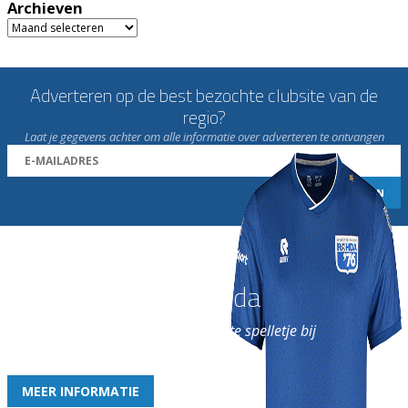
Archieven
Archieven
Adverteren op de best bezochte clubsite van de
regio?
Laat je gegevens achter om alle informatie over adverteren te ontvangen
Word nu lid van Rohda
en geniet iedere week van het leukste spelletje bij
de leukste club!
MEER INFORMATIE