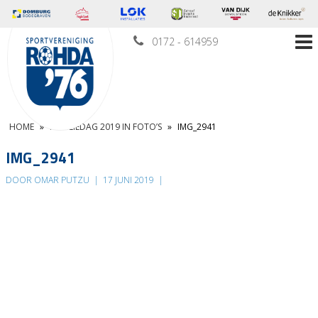
0172 - 614959
HOME
»
FAMILIEDAG 2019 IN FOTO’S
»
IMG_2941
IMG_2941
DOOR OMAR PUTZU
|
17 JUNI 2019
|