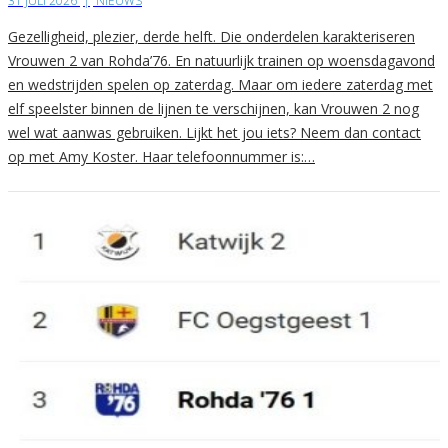
31 JULI 2026
|
NIEUWS
Gezelligheid, plezier, derde helft. Die onderdelen karakteriseren
Vrouwen 2 van Rohda’76. En natuurlijk trainen op woensdagavond
en wedstrijden spelen op zaterdag. Maar om iedere zaterdag met
elf speelster binnen de lijnen te verschijnen, kan Vrouwen 2 nog
wel wat aanwas gebruiken. Lijkt het jou iets? Neem dan contact
op met Amy Koster. Haar telefoonnummer is:…