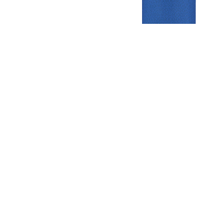
Gezellige zaterdagvereniging in Bodegraven. Het eerste elftal bij
de heren komt uit in de vierde klasse.
Club
Roosters
Overige
Algemene
Speeldagenkalender
Alcoholrichtlijn
informatie
Bardienst
In de media
Bestuur &
Schoonmaakrooster
Diverse
Commissies
kleedkamers
links