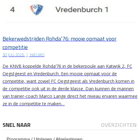
Bekerwedstrijden Rohda’76: mooie opmaat voor
competitie
30 JULI 2026
|
NIEUWS
De KNVB koppelde Rohda’76 in de bekerpoule aan Katwijk 2, FC
Oegstgeest en Vredenburch. Een mooie opmaat voor de
competitie, want zowel FC Oegstgeest als Vredenburch komen in
de competitie ook uit in de derde klasse. Dan kunnen de mannen
van trainer-coach Marco Lange direct het niveau ervaren waarmee
ze in de competitie te maken…
SNEL NAAR
OVERZICHTEN
Programma / Uitslagen / Afgelastingen