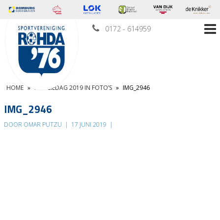
0172 - 614959
HOME
»
FAMILIEDAG 2019 IN FOTO’S
»
IMG_2946
IMG_2946
DOOR OMAR PUTZU
|
17 JUNI 2019
|