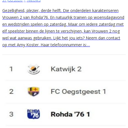
31 JULI 2026
|
NIEUWS
Gezelligheid, plezier, derde helft. Die onderdelen karakteriseren
Vrouwen 2 van Rohda’76. En natuurlijk trainen op woensdagavond
en wedstrijden spelen op zaterdag. Maar om iedere zaterdag met
elf speelster binnen de lijnen te verschijnen, kan Vrouwen 2 nog
wel wat aanwas gebruiken. Lijkt het jou iets? Neem dan contact
op met Amy Koster. Haar telefoonnummer is:…