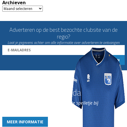
Archieven
Archieven
Adverteren op de best bezochte clubsite van de
regio?
Laat je gegevens achter om alle informatie over adverteren te ontvangen
Word nu lid van Rohda
en geniet iedere week van het leukste spelletje bij
de leukste club!
MEER INFORMATIE