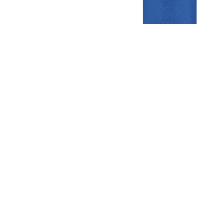
Gezellige zaterdagvereniging in Bodegraven. Het eerste elftal bij
de heren komt uit in de vierde klasse.
Club
Roosters
Overige
Algemene
Speeldagenkalender
Alcoholrichtlijn
informatie
Bardienst
In de media
Bestuur &
Schoonmaakrooster
Diverse
Commissies
kleedkamers
links