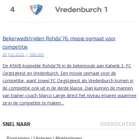
Bekerwedstrijden Rohda’76: mooie opmaat voor
competitie
30 JULI 2026
|
NIEUWS
De KNVB koppelde Rohda’76 in de bekerpoule aan Katwijk 2, FC
Oegstgeest en Vredenburch. Een mooie opmaat voor de
competitie, want zowel FC Oegstgeest als Vredenburch komen in
de competitie ook uit in de derde klasse. Dan kunnen de mannen
van trainer-coach Marco Lange direct het niveau ervaren waarmee
ze in de competitie te maken…
SNEL NAAR
OVERZICHTEN
Programma / Uitslagen / Afgelastingen