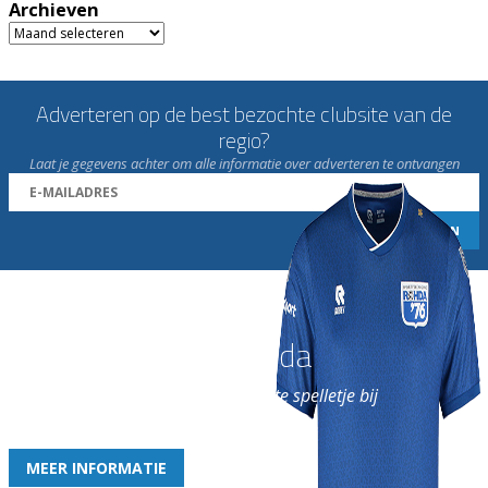
Archieven
Archieven
Adverteren op de best bezochte clubsite van de
regio?
Laat je gegevens achter om alle informatie over adverteren te ontvangen
Word nu lid van Rohda
en geniet iedere week van het leukste spelletje bij
de leukste club!
MEER INFORMATIE