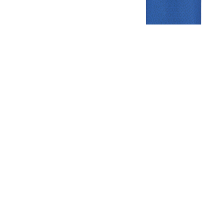
Gezellige zaterdagvereniging in Bodegraven. Het eerste elftal bij
de heren komt uit in de vierde klasse.
Club
Roosters
Overige
Algemene
Speeldagenkalender
Alcoholrichtlijn
informatie
Bardienst
In de media
Bestuur &
Schoonmaakrooster
Diverse
Commissies
kleedkamers
links