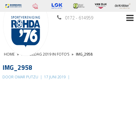
0172 - 614959
HOME
»
FAMILIEDAG 2019 IN FOTO’S
»
IMG_2958
IMG_2958
DOOR OMAR PUTZU
|
17 JUNI 2019
|