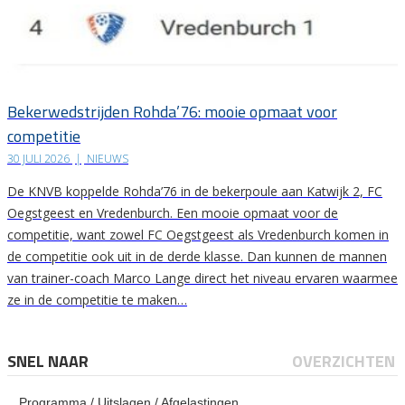
Bekerwedstrijden Rohda’76: mooie opmaat voor
competitie
30 JULI 2026
|
NIEUWS
De KNVB koppelde Rohda’76 in de bekerpoule aan Katwijk 2, FC
Oegstgeest en Vredenburch. Een mooie opmaat voor de
competitie, want zowel FC Oegstgeest als Vredenburch komen in
de competitie ook uit in de derde klasse. Dan kunnen de mannen
van trainer-coach Marco Lange direct het niveau ervaren waarmee
ze in de competitie te maken…
SNEL NAAR
OVERZICHTEN
Programma / Uitslagen / Afgelastingen