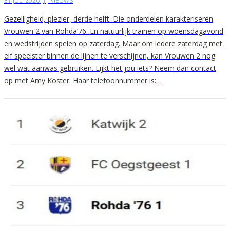
31 JULI 2026
|
NIEUWS
Gezelligheid, plezier, derde helft. Die onderdelen karakteriseren
Vrouwen 2 van Rohda’76. En natuurlijk trainen op woensdagavond
en wedstrijden spelen op zaterdag. Maar om iedere zaterdag met
elf speelster binnen de lijnen te verschijnen, kan Vrouwen 2 nog
wel wat aanwas gebruiken. Lijkt het jou iets? Neem dan contact
op met Amy Koster. Haar telefoonnummer is:…