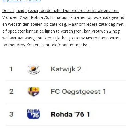
31 JULI 2026
|
NIEUWS
Gezelligheid, plezier, derde helft. Die onderdelen karakteriseren
Vrouwen 2 van Rohda’76. En natuurlijk trainen op woensdagavond
en wedstrijden spelen op zaterdag. Maar om iedere zaterdag met
elf speelster binnen de lijnen te verschijnen, kan Vrouwen 2 nog
wel wat aanwas gebruiken. Lijkt het jou iets? Neem dan contact
op met Amy Koster. Haar telefoonnummer is:…