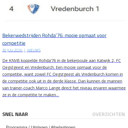
Bekerwedstrijden Rohda’76: mooie opmaat voor
competitie
30 JULI 2026
|
NIEUWS
De KNVB koppelde Rohda’76 in de bekerpoule aan Katwijk 2, FC
Oegstgeest en Vredenburch. Een mooie opmaat voor de
competitie, want zowel FC Oegstgeest als Vredenburch komen in
de competitie ook uit in de derde klasse. Dan kunnen de mannen
van trainer-coach Marco Lange direct het niveau ervaren waarmee
ze in de competitie te maken…
SNEL NAAR
OVERZICHTEN
Programma / Uitslagen / Afgelastingen