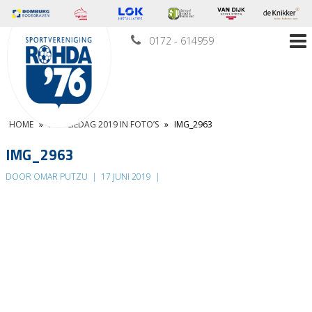
0172 - 614959
HOME
»
FAMILIEDAG 2019 IN FOTO’S
»
IMG_2963
IMG_2963
DOOR OMAR PUTZU
|
17 JUNI 2019
|