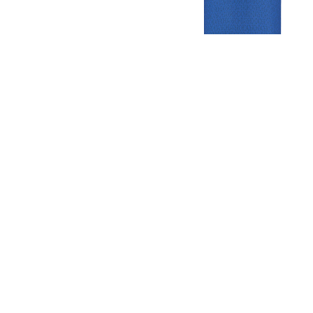
Gezellige zaterdagvereniging in Bodegraven. Het eerste elftal bij
de heren komt uit in de vierde klasse.
Club
Roosters
Overige
Algemene
Speeldagenkalender
Alcoholrichtlijn
informatie
Bardienst
In de media
Bestuur &
Schoonmaakrooster
Diverse
Commissies
kleedkamers
links