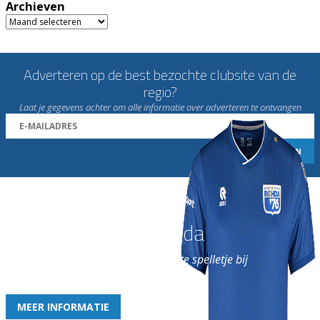
Archieven
Archieven
Adverteren op de best bezochte clubsite van de
regio?
Laat je gegevens achter om alle informatie over adverteren te ontvangen
Word nu lid van Rohda
en geniet iedere week van het leukste spelletje bij
de leukste club!
MEER INFORMATIE