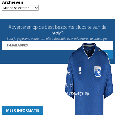
Archieven
Archieven
Adverteren op de best bezochte clubsite van de
regio?
Laat je gegevens achter om alle informatie over adverteren te ontvangen
Word nu lid van Rohda
en geniet iedere week van het leukste spelletje bij
de leukste club!
MEER INFORMATIE