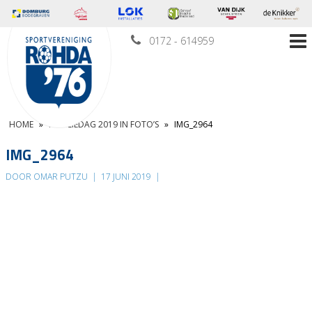
0172 - 614959
HOME
»
FAMILIEDAG 2019 IN FOTO’S
»
IMG_2964
IMG_2964
DOOR OMAR PUTZU
|
17 JUNI 2019
|