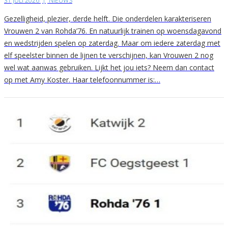
31 JULI 2026
|
NIEUWS
Gezelligheid, plezier, derde helft. Die onderdelen karakteriseren
Vrouwen 2 van Rohda’76. En natuurlijk trainen op woensdagavond
en wedstrijden spelen op zaterdag. Maar om iedere zaterdag met
elf speelster binnen de lijnen te verschijnen, kan Vrouwen 2 nog
wel wat aanwas gebruiken. Lijkt het jou iets? Neem dan contact
op met Amy Koster. Haar telefoonnummer is:…