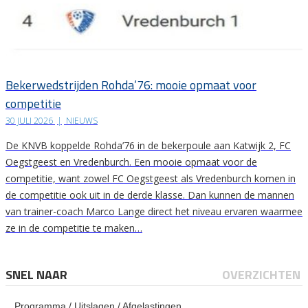
Bekerwedstrijden Rohda’76: mooie opmaat voor
competitie
30 JULI 2026
|
NIEUWS
De KNVB koppelde Rohda’76 in de bekerpoule aan Katwijk 2, FC
Oegstgeest en Vredenburch. Een mooie opmaat voor de
competitie, want zowel FC Oegstgeest als Vredenburch komen in
de competitie ook uit in de derde klasse. Dan kunnen de mannen
van trainer-coach Marco Lange direct het niveau ervaren waarmee
ze in de competitie te maken…
SNEL NAAR
OVERZICHTEN
Programma / Uitslagen / Afgelastingen