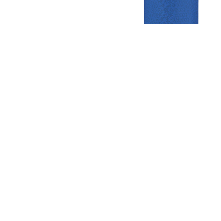
Gezellige zaterdagvereniging in Bodegraven. Het eerste elftal bij
de heren komt uit in de vierde klasse.
Club
Roosters
Overige
Algemene
Speeldagenkalender
Alcoholrichtlijn
informatie
Bardienst
In de media
Bestuur &
Schoonmaakrooster
Diverse
Commissies
kleedkamers
links