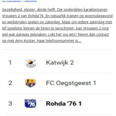
31 JULI 2026
|
NIEUWS
Gezelligheid, plezier, derde helft. Die onderdelen karakteriseren
Vrouwen 2 van Rohda’76. En natuurlijk trainen op woensdagavond
en wedstrijden spelen op zaterdag. Maar om iedere zaterdag met
elf speelster binnen de lijnen te verschijnen, kan Vrouwen 2 nog
wel wat aanwas gebruiken. Lijkt het jou iets? Neem dan contact
op met Amy Koster. Haar telefoonnummer is:…