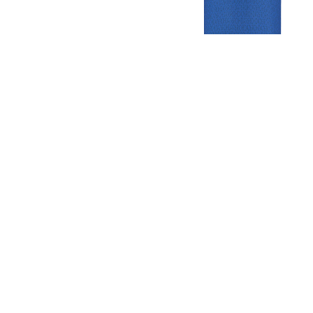
Gezellige zaterdagvereniging in Bodegraven. Het eerste elftal bij
de heren komt uit in de vierde klasse.
Club
Roosters
Overige
Algemene
Speeldagenkalender
Alcoholrichtlijn
informatie
Bardienst
In de media
Bestuur &
Schoonmaakrooster
Diverse
Commissies
kleedkamers
links