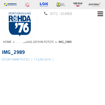
0172 - 614959
HOME
»
FAMILIEDAG 2019 IN FOTO’S
»
IMG_2989
IMG_2989
DOOR OMAR PUTZU
|
17 JUNI 2019
|