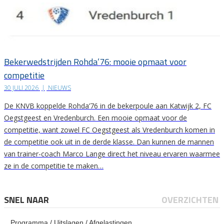
Bekerwedstrijden Rohda’76: mooie opmaat voor
competitie
30 JULI 2026
|
NIEUWS
De KNVB koppelde Rohda’76 in de bekerpoule aan Katwijk 2, FC
Oegstgeest en Vredenburch. Een mooie opmaat voor de
competitie, want zowel FC Oegstgeest als Vredenburch komen in
de competitie ook uit in de derde klasse. Dan kunnen de mannen
van trainer-coach Marco Lange direct het niveau ervaren waarmee
ze in de competitie te maken…
SNEL NAAR
OVERZICHTEN
Programma / Uitslagen / Afgelastingen