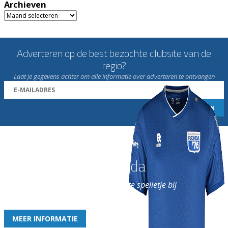
Archieven
Archieven
Adverteren op de best bezochte clubsite van de
regio?
Laat je gegevens achter om alle informatie over adverteren te ontvangen
Word nu lid van Rohda
en geniet iedere week van het leukste spelletje bij
de leukste club!
MEER INFORMATIE