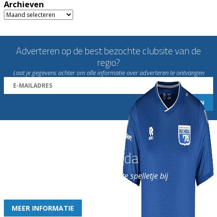
Archieven
Archieven
Adverteren op de best bezochte clubsite van de
regio?
Laat je gegevens achter om alle informatie over adverteren te ontvangen
Word nu lid van Rohda
en geniet iedere week van het leukste spelletje bij
de leukste club!
MEER INFORMATIE