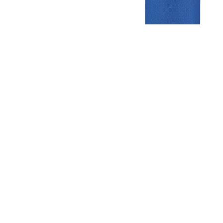
Gezellige zaterdagvereniging in Bodegraven. Het eerste elftal bij
de heren komt uit in de vierde klasse.
Club
Roosters
Overige
Algemene
Speeldagenkalender
Alcoholrichtlijn
informatie
Bardienst
In de media
Bestuur &
Schoonmaakrooster
Diverse
Commissies
kleedkamers
links