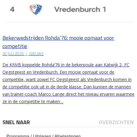
Bekerwedstrijden Rohda’76: mooie opmaat voor
competitie
30 JULI 2026
|
NIEUWS
De KNVB koppelde Rohda’76 in de bekerpoule aan Katwijk 2, FC
Oegstgeest en Vredenburch. Een mooie opmaat voor de
competitie, want zowel FC Oegstgeest als Vredenburch komen in
de competitie ook uit in de derde klasse. Dan kunnen de mannen
van trainer-coach Marco Lange direct het niveau ervaren waarmee
ze in de competitie te maken…
SNEL NAAR
OVERZICHTEN
Programma / Uitslagen / Afgelastingen