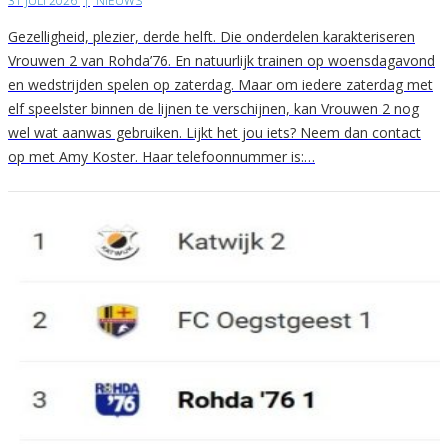
31 JULI 2026
|
NIEUWS
Gezelligheid, plezier, derde helft. Die onderdelen karakteriseren
Vrouwen 2 van Rohda’76. En natuurlijk trainen op woensdagavond
en wedstrijden spelen op zaterdag. Maar om iedere zaterdag met
elf speelster binnen de lijnen te verschijnen, kan Vrouwen 2 nog
wel wat aanwas gebruiken. Lijkt het jou iets? Neem dan contact
op met Amy Koster. Haar telefoonnummer is:…