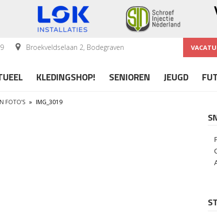
59
Broekveldselaan 2, Bodegraven
VACATU
TUEEL
KLEDINGSHOP!
SENIOREN
JEUGD
FU
IN FOTO’S
»
IMG_3019
S
ST