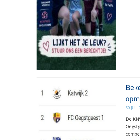
Beke
opma
30 JULI
De KNV
Oegstg
compet