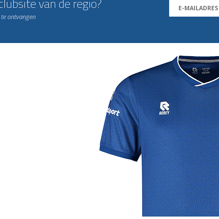
lubsite van de regio?
n te ontvangen
j de leukste club!