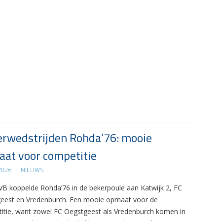
rwedstrijden Rohda’76: mooie
at voor competitie
 2026
|
NIEUWS
B koppelde Rohda’76 in de bekerpoule aan Katwijk 2, FC
eest en Vredenburch. Een mooie opmaat voor de
itie, want zowel FC Oegstgeest als Vredenburch komen in