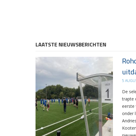
LAATSTE NIEUWSBERICHTEN
Rohd
uitd
5 AUGU
De sel
trapte
eerste
onder 
Andrie
Kooten
nieuwe