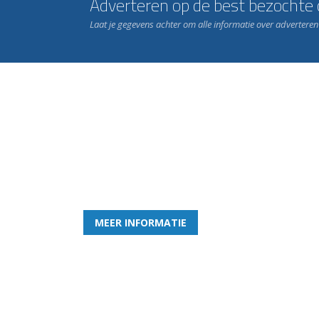
Adverteren op de best bezochte c
Laat je gegevens achter om alle informatie over advertere
Word nu lid van Rohda
en geniet iedere week van het leukste spelletje bi
MEER INFORMATIE