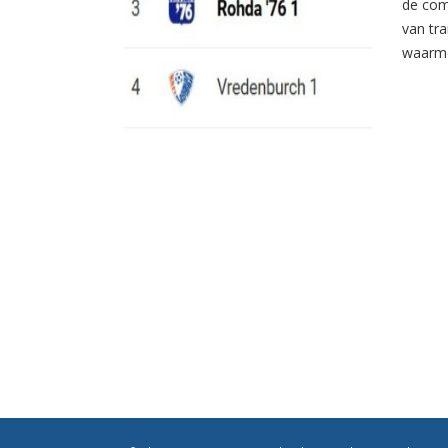
de com
van tr
waarme