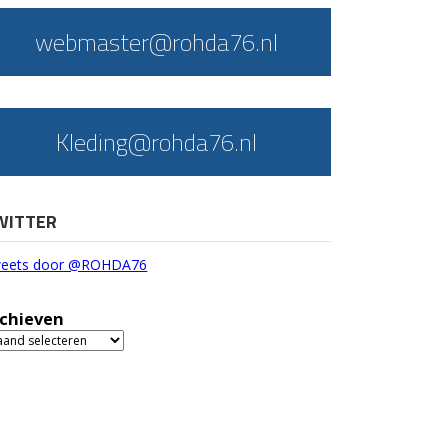
webmaster@rohda76.nl
Kleding@rohda76.nl
WITTER
eets door @ROHDA76
chieven
chieven