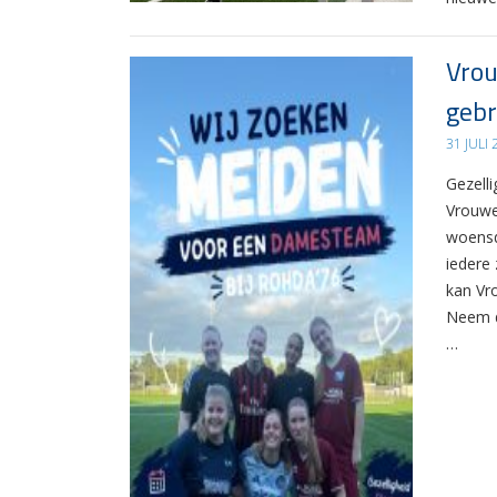
Vrou
gebr
31 JULI
Gezelli
Vrouwe
woensd
iedere 
kan Vr
Neem d
…