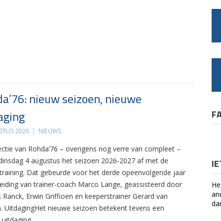
a’76: nieuw seizoen, nieuwe
aging
F
STUS 2026
|
NIEUWS
ectie van Rohda’76 – overigens nog verre van compleet –
 dinsdag 4 augustus het seizoen 2026-2027 af met de
I
 training. Dat gebeurde voor het derde opeenvolgende jaar
leiding van trainer-coach Marco Lange, geassisteerd door
He
an
s Ranck, Erwin Griffioen en keeperstrainer Gerard van
da
. UitdagingHet nieuwe seizoen betekent tevens een
 uitdaging….