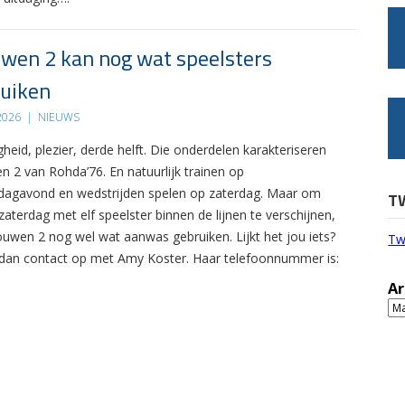
wen 2 kan nog wat speelsters
uiken
 2026
|
NIEUWS
gheid, plezier, derde helft. Die onderdelen karakteriseren
n 2 van Rohda’76. En natuurlijk trainen op
agavond en wedstrijden spelen op zaterdag. Maar om
T
zaterdag met elf speelster binnen de lijnen te verschijnen,
ouwen 2 nog wel wat aanwas gebruiken. Lijkt het jou iets?
Tw
an contact op met Amy Koster. Haar telefoonnummer is:
Ar
Ar