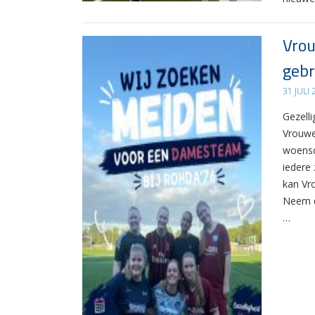
Vrou
gebr
31 JULI
Gezelli
Vrouwe
woensd
iedere 
kan Vr
Neem d
…