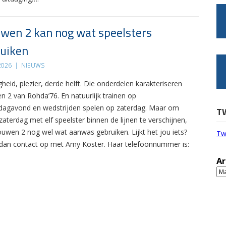
wen 2 kan nog wat speelsters
uiken
 2026
|
NIEUWS
gheid, plezier, derde helft. Die onderdelen karakteriseren
n 2 van Rohda’76. En natuurlijk trainen op
agavond en wedstrijden spelen op zaterdag. Maar om
T
zaterdag met elf speelster binnen de lijnen te verschijnen,
ouwen 2 nog wel wat aanwas gebruiken. Lijkt het jou iets?
Tw
an contact op met Amy Koster. Haar telefoonnummer is:
Ar
Ar