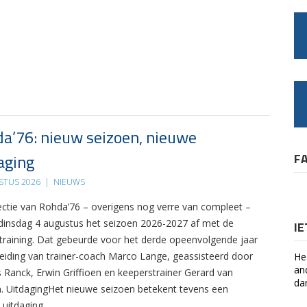
a’76: nieuw seizoen, nieuwe
aging
F
STUS 2026
|
NIEUWS
ectie van Rohda’76 – overigens nog verre van compleet –
 dinsdag 4 augustus het seizoen 2026-2027 af met de
I
 training. Dat gebeurde voor het derde opeenvolgende jaar
leiding van trainer-coach Marco Lange, geassisteerd door
He
an
s Ranck, Erwin Griffioen en keeperstrainer Gerard van
da
. UitdagingHet nieuwe seizoen betekent tevens een
 uitdaging….