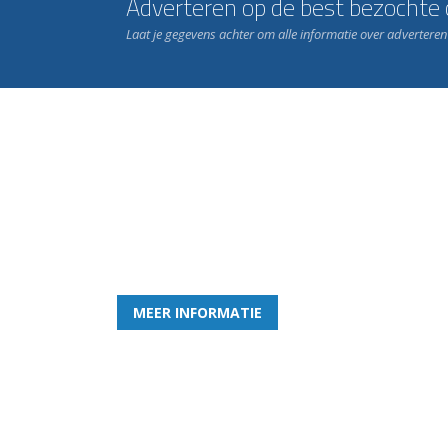
Adverteren op de best bezochte c
Laat je gegevens achter om alle informatie over advertere
Word nu lid van Rohda
en geniet iedere week van het leukste spelletje bi
MEER INFORMATIE