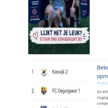
Beke
opma
30 JULI
De KNV
Oegstg
compet