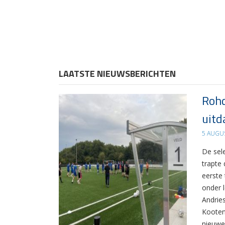
LAATSTE NIEUWSBERICHTEN
Rohd
uitd
5 AUGU
De sel
trapte
eerste
onder 
Andrie
Kooten
nieuwe