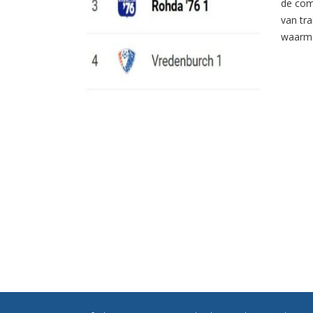
de com
van tr
waarme