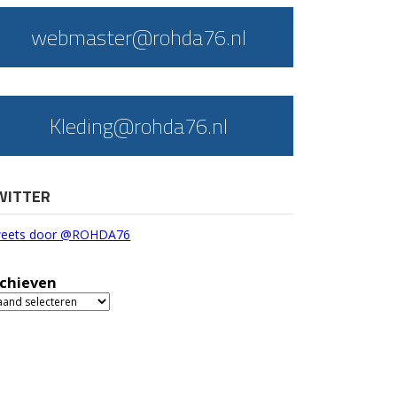
webmaster@rohda76.nl
Kleding@rohda76.nl
WITTER
eets door @ROHDA76
chieven
chieven