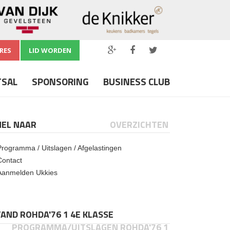
RES
LID WORDEN
TSAL
SPONSORING
BUSINESS CLUB
NEL NAAR
OVERZICHTEN
Programma / Uitslagen / Afgelastingen
Contact
Aanmelden Ukkies
AND ROHDA'76 1 4E KLASSE
PROGRAMMA/UITSLAGEN ROHDA'76 1