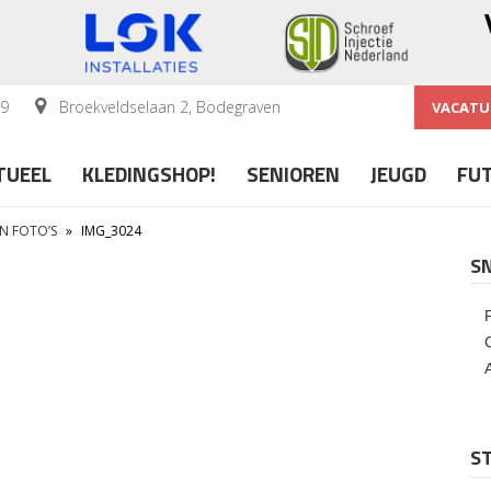
59
Broekveldselaan 2, Bodegraven
VACATU
TUEEL
KLEDINGSHOP!
SENIOREN
JEUGD
FU
IN FOTO’S
»
IMG_3024
S
ST