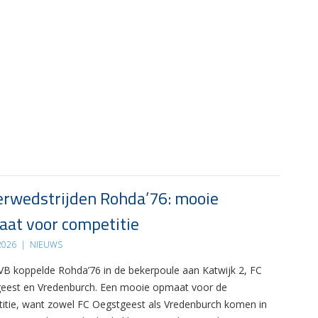
rwedstrijden Rohda’76: mooie
at voor competitie
 2026
|
NIEUWS
B koppelde Rohda’76 in de bekerpoule aan Katwijk 2, FC
eest en Vredenburch. Een mooie opmaat voor de
itie, want zowel FC Oegstgeest als Vredenburch komen in