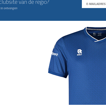
lubsite van de regio?
n te ontvangen
j de leukste club!