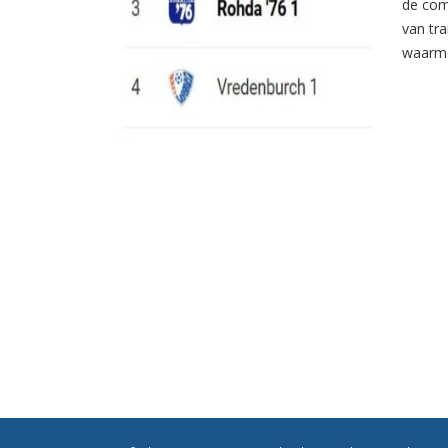
de com
van tr
waarme