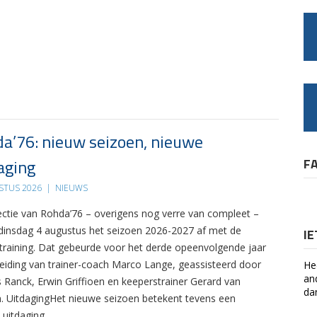
a’76: nieuw seizoen, nieuwe
aging
F
STUS 2026
|
NIEUWS
ectie van Rohda’76 – overigens nog verre van compleet –
 dinsdag 4 augustus het seizoen 2026-2027 af met de
I
 training. Dat gebeurde voor het derde opeenvolgende jaar
leiding van trainer-coach Marco Lange, geassisteerd door
He
an
s Ranck, Erwin Griffioen en keeperstrainer Gerard van
da
. UitdagingHet nieuwe seizoen betekent tevens een
 uitdaging….