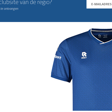
lubsite van de regio?
n te ontvangen
j de leukste club!