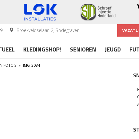
59
Broekveldselaan 2, Bodegraven
VACATU
TUEEL
KLEDINGSHOP!
SENIOREN
JEUGD
FU
IN FOTO’S
»
IMG_3034
S
ST