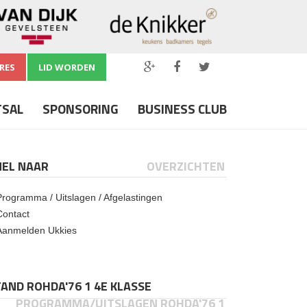
RES
LID WORDEN
TSAL
SPONSORING
BUSINESS CLUB
NEL NAAR
OVERZICHTEN
Programma / Uitslagen / Afgelastingen
Contact
Aanmelden Ukkies
AND ROHDA'76 1 4E KLASSE
PROGRAMMA/UITSLAGEN ROHDA'76 1