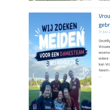
Vrou
gebr
31 JULI
Gezelli
Vrouwe
woensd
iedere 
kan Vr
Neem d
…