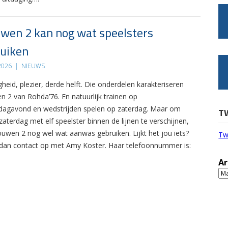
wen 2 kan nog wat speelsters
uiken
 2026
|
NIEUWS
gheid, plezier, derde helft. Die onderdelen karakteriseren
n 2 van Rohda’76. En natuurlijk trainen op
agavond en wedstrijden spelen op zaterdag. Maar om
T
zaterdag met elf speelster binnen de lijnen te verschijnen,
ouwen 2 nog wel wat aanwas gebruiken. Lijkt het jou iets?
Tw
an contact op met Amy Koster. Haar telefoonnummer is:
Ar
Ar