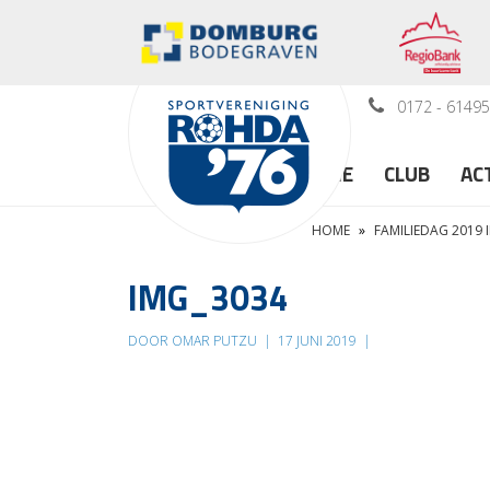
0172 - 6149
HOME
CLUB
AC
HOME
»
FAMILIEDAG 2019 
IMG_3034
DOOR OMAR PUTZU
|
17 JUNI 2019
|