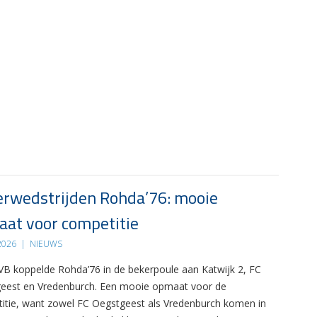
rwedstrijden Rohda’76: mooie
at voor competitie
 2026
|
NIEUWS
B koppelde Rohda’76 in de bekerpoule aan Katwijk 2, FC
eest en Vredenburch. Een mooie opmaat voor de
itie, want zowel FC Oegstgeest als Vredenburch komen in