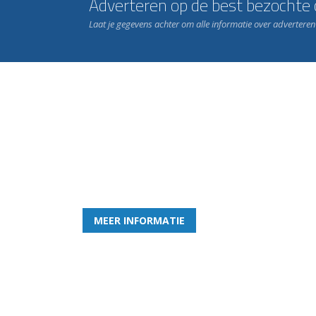
Adverteren op de best bezochte c
Laat je gegevens achter om alle informatie over advertere
Word nu lid van Rohda
en geniet iedere week van het leukste spelletje bi
MEER INFORMATIE