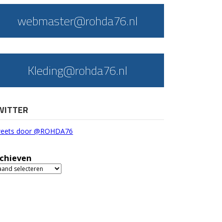
webmaster@rohda76.nl
Kleding@rohda76.nl
WITTER
eets door @ROHDA76
chieven
chieven