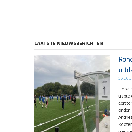
LAATSTE NIEUWSBERICHTEN
Rohd
uitd
5 AUGU
De sel
trapte
eerste
onder 
Andrie
Kooten
nieuwe