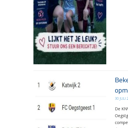
Beke
opma
30 JULI
De KNV
Oegstg
compet