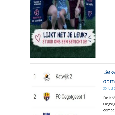
Beke
opma
30 JULI
De KNV
Oegstg
compet