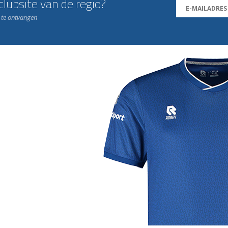
lubsite van de regio?
n te ontvangen
j de leukste club!