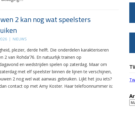
wen 2 kan nog wat speelsters
uiken
 2026
|
NIEUWS
gheid, plezier, derde helft. Die onderdelen karakteriseren
n 2 van Rohda’76. En natuurlijk trainen op
agavond en wedstrijden spelen op zaterdag. Maar om
T
zaterdag met elf speelster binnen de lijnen te verschijnen,
ouwen 2 nog wel wat aanwas gebruiken. Lijkt het jou iets?
Tw
an contact op met Amy Koster. Haar telefoonnummer is:
Ar
Ar