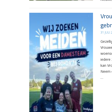
Vrou
gebr
31 JULI
Gezelli
Vrouwe
woensd
iedere 
kan Vr
Neem d
…