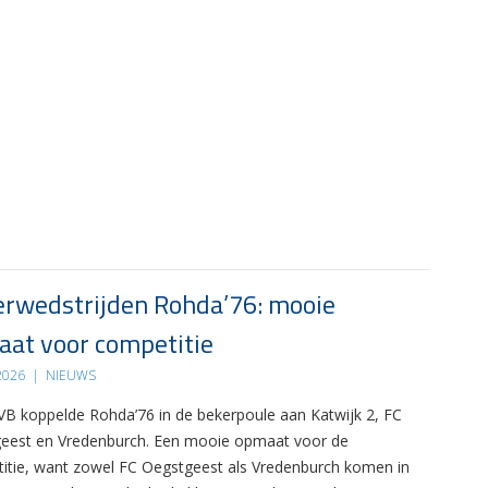
rwedstrijden Rohda’76: mooie
at voor competitie
 2026
|
NIEUWS
B koppelde Rohda’76 in de bekerpoule aan Katwijk 2, FC
eest en Vredenburch. Een mooie opmaat voor de
itie, want zowel FC Oegstgeest als Vredenburch komen in