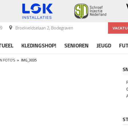
59
Broekveldselaan 2, Bodegraven
VACATU
TUEEL
KLEDINGSHOP!
SENIOREN
JEUGD
FU
IN FOTO’S
»
IMG_3035
S
ST