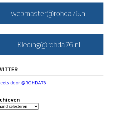
webmaster@rohda76.nl
Kleding@rohda76.nl
WITTER
eets door @ROHDA76
chieven
chieven