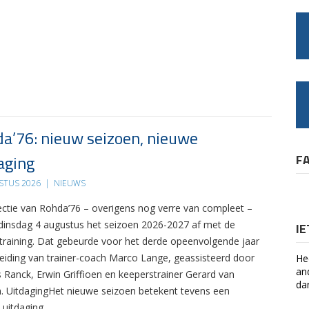
a’76: nieuw seizoen, nieuwe
aging
F
STUS 2026
|
NIEUWS
ectie van Rohda’76 – overigens nog verre van compleet –
 dinsdag 4 augustus het seizoen 2026-2027 af met de
I
 training. Dat gebeurde voor het derde opeenvolgende jaar
leiding van trainer-coach Marco Lange, geassisteerd door
He
an
s Ranck, Erwin Griffioen en keeperstrainer Gerard van
da
. UitdagingHet nieuwe seizoen betekent tevens een
 uitdaging….