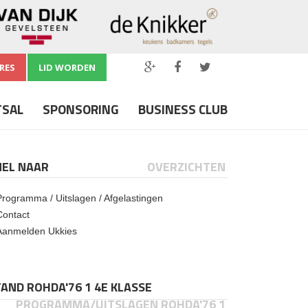
RES
LID WORDEN
TSAL
SPONSORING
BUSINESS CLUB
NEL NAAR
OVERZICHTEN
Programma / Uitslagen / Afgelastingen
Contact
Aanmelden Ukkies
AND ROHDA'76 1 4E KLASSE
PROGRAMMA/UITSLAGEN ROHDA'76 1