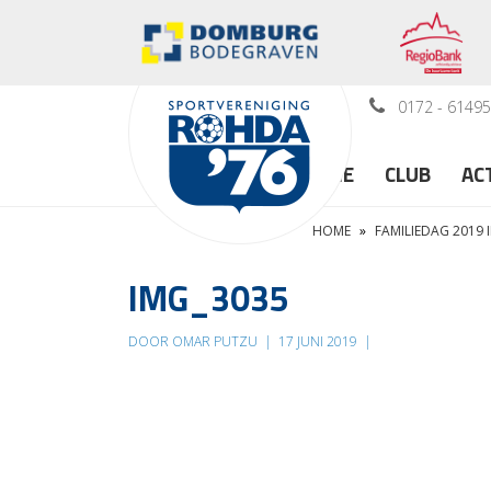
0172 - 6149
HOME
CLUB
AC
HOME
»
FAMILIEDAG 2019 
IMG_3035
DOOR OMAR PUTZU
|
17 JUNI 2019
|