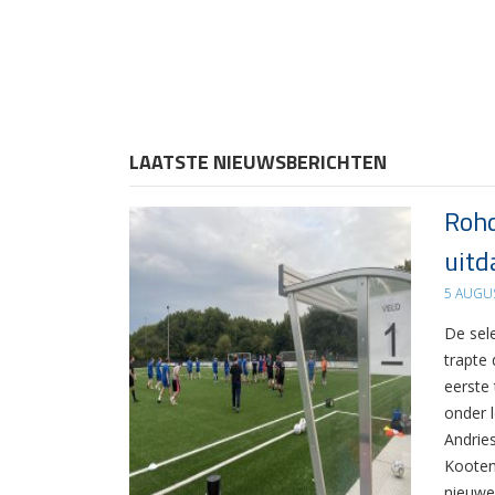
LAATSTE NIEUWSBERICHTEN
Rohd
uitd
5 AUGU
De sel
trapte
eerste
onder 
Andrie
Kooten
nieuwe