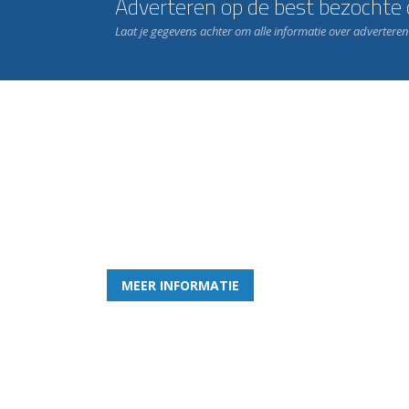
Adverteren op de best bezochte c
Laat je gegevens achter om alle informatie over advertere
Word nu lid van Rohda
en geniet iedere week van het leukste spelletje bi
MEER INFORMATIE