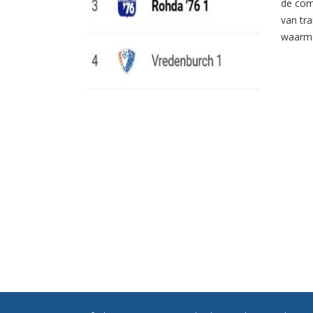
de com
van tr
waarme