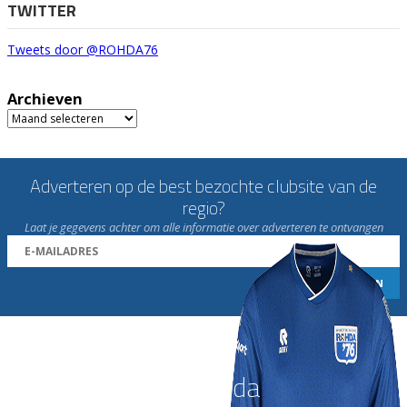
TWITTER
Tweets door @ROHDA76
Archieven
Archieven
Adverteren op de best bezochte clubsite van de
regio?
Laat je gegevens achter om alle informatie over adverteren te ontvangen
Word nu lid van Rohda