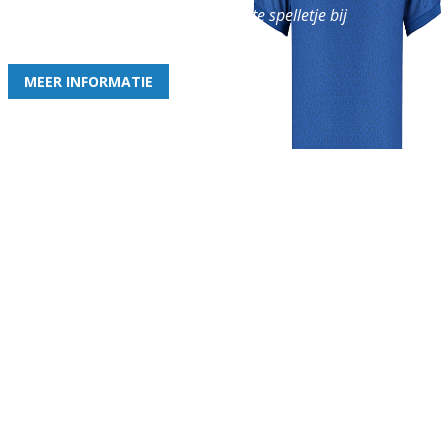
en geniet iedere week van het leukste spelletje bij
de leukste club!
MEER INFORMATIE
Gezellige zaterdagvereniging in Bodegraven. Het eerste elftal bij
de heren komt uit in de vierde klasse.
Club
Roosters
Overige