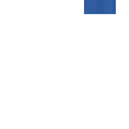
Gezellige zaterdagvereniging in Bodegraven. Het eerste elftal bij
de heren komt uit in de vierde klasse.
Club
Roosters
Overige
Algemene
Speeldagenkalender
Alcoholrichtlijn
informatie
Bardienst
In de media
Bestuur &
Schoonmaakrooster
Diverse
Commissies
kleedkamers
links