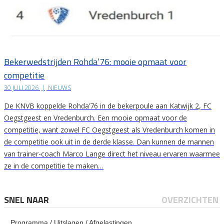
Bekerwedstrijden Rohda’76: mooie opmaat voor
competitie
30 JULI 2026
|
NIEUWS
De KNVB koppelde Rohda’76 in de bekerpoule aan Katwijk 2, FC
Oegstgeest en Vredenburch. Een mooie opmaat voor de
competitie, want zowel FC Oegstgeest als Vredenburch komen in
de competitie ook uit in de derde klasse. Dan kunnen de mannen
van trainer-coach Marco Lange direct het niveau ervaren waarmee
ze in de competitie te maken…
SNEL NAAR
OVERZICHTEN
Programma / Uitslagen / Afgelastingen