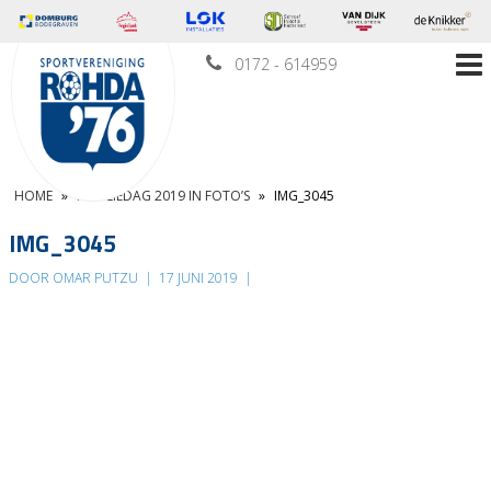
0172 - 614959
HOME
»
FAMILIEDAG 2019 IN FOTO’S
»
IMG_3045
IMG_3045
DOOR OMAR PUTZU
|
17 JUNI 2019
|