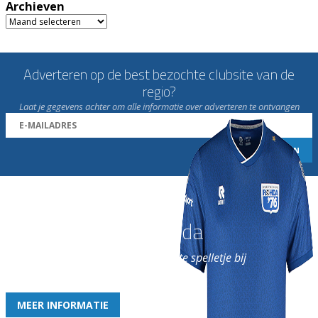
Archieven
Archieven
Adverteren op de best bezochte clubsite van de
regio?
Laat je gegevens achter om alle informatie over adverteren te ontvangen
Word nu lid van Rohda
en geniet iedere week van het leukste spelletje bij
de leukste club!
MEER INFORMATIE