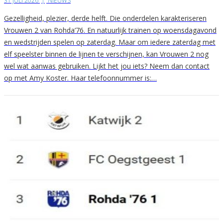
31 JULI 2026
|
NIEUWS
Gezelligheid, plezier, derde helft. Die onderdelen karakteriseren
Vrouwen 2 van Rohda’76. En natuurlijk trainen op woensdagavond
en wedstrijden spelen op zaterdag. Maar om iedere zaterdag met
elf speelster binnen de lijnen te verschijnen, kan Vrouwen 2 nog
wel wat aanwas gebruiken. Lijkt het jou iets? Neem dan contact
op met Amy Koster. Haar telefoonnummer is:…