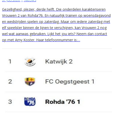
31 JULI 2026
|
NIEUWS
Gezelligheid, plezier, derde helft. Die onderdelen karakteriseren
Vrouwen 2 van Rohda’76. En natuurlijk trainen op woensdagavond
en wedstrijden spelen op zaterdag. Maar om iedere zaterdag met
elf speelster binnen de lijnen te verschijnen, kan Vrouwen 2 nog
wel wat aanwas gebruiken. Lijkt het jou iets? Neem dan contact
op met Amy Koster. Haar telefoonnummer is:…