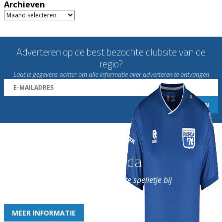
Archieven
Archieven
Adverteren op de best bezochte clubsite van de
regio?
Laat je gegevens achter om alle informatie over adverteren te ontvangen
Word nu lid van Rohda
en geniet iedere week van het leukste spelletje bij
de leukste club!
MEER INFORMATIE