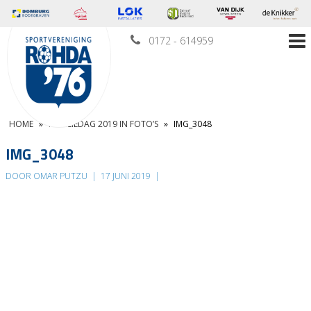
0172 - 614959
HOME
»
FAMILIEDAG 2019 IN FOTO’S
»
IMG_3048
IMG_3048
DOOR OMAR PUTZU
|
17 JUNI 2019
|