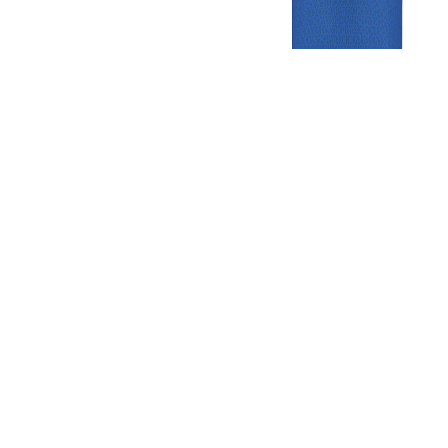
Gezellige zaterdagvereniging in Bodegraven. Het eerste elftal bij
de heren komt uit in de vierde klasse.
Club
Roosters
Overige
Algemene
Speeldagenkalender
Alcoholrichtlijn
informatie
Bardienst
In de media
Bestuur &
Schoonmaakrooster
Diverse
Commissies
kleedkamers
links