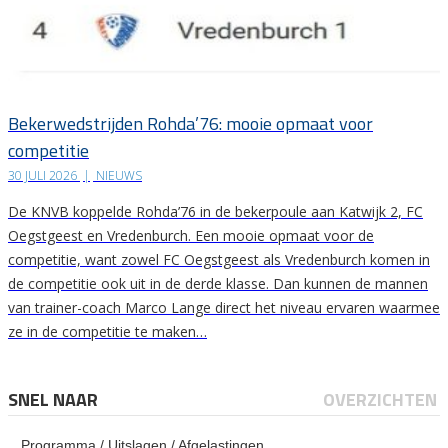
Bekerwedstrijden Rohda’76: mooie opmaat voor
competitie
30 JULI 2026
|
NIEUWS
De KNVB koppelde Rohda’76 in de bekerpoule aan Katwijk 2, FC
Oegstgeest en Vredenburch. Een mooie opmaat voor de
competitie, want zowel FC Oegstgeest als Vredenburch komen in
de competitie ook uit in de derde klasse. Dan kunnen de mannen
van trainer-coach Marco Lange direct het niveau ervaren waarmee
ze in de competitie te maken…
SNEL NAAR
OVERZICHTEN
Programma / Uitslagen / Afgelastingen