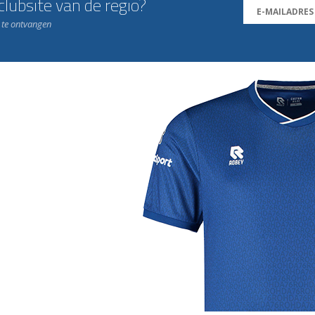
lubsite van de regio?
n te ontvangen
j de leukste club!