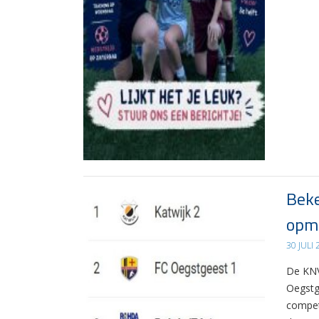
Beke
opma
30 JULI
De KNV
Oegstg
compet