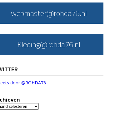
webmaster@rohda76.nl
Kleding@rohda76.nl
WITTER
eets door @ROHDA76
chieven
chieven