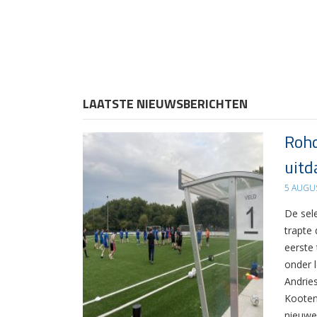
LAATSTE NIEUWSBERICHTEN
Rohd
uitd
5 AUGU
De sel
trapte
eerste
onder 
Andrie
Kooten
nieuwe