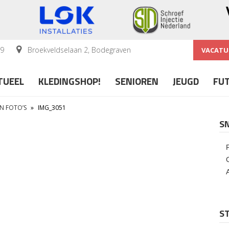
59
Broekveldselaan 2, Bodegraven
VACATU
TUEEL
KLEDINGSHOP!
SENIOREN
JEUGD
FU
IN FOTO’S
»
IMG_3051
S
ST