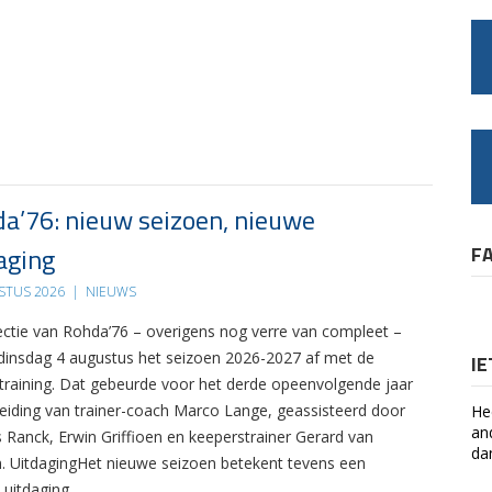
a’76: nieuw seizoen, nieuwe
aging
F
STUS 2026
|
NIEUWS
ectie van Rohda’76 – overigens nog verre van compleet –
 dinsdag 4 augustus het seizoen 2026-2027 af met de
I
 training. Dat gebeurde voor het derde opeenvolgende jaar
leiding van trainer-coach Marco Lange, geassisteerd door
He
an
s Ranck, Erwin Griffioen en keeperstrainer Gerard van
da
. UitdagingHet nieuwe seizoen betekent tevens een
 uitdaging….