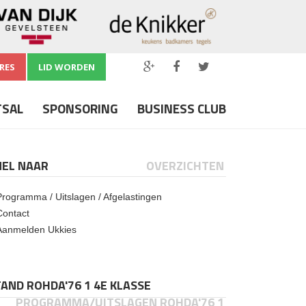
RES
LID WORDEN
TSAL
SPONSORING
BUSINESS CLUB
NEL NAAR
OVERZICHTEN
Programma / Uitslagen / Afgelastingen
Contact
Aanmelden Ukkies
AND ROHDA'76 1 4E KLASSE
PROGRAMMA/UITSLAGEN ROHDA'76 1