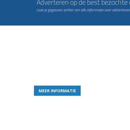
Adverteren op de best bezochte c
Laat je gegevens achter om alle informatie over advertere
Word nu lid van Rohda
en geniet iedere week van het leukste spelletje bi
MEER INFORMATIE