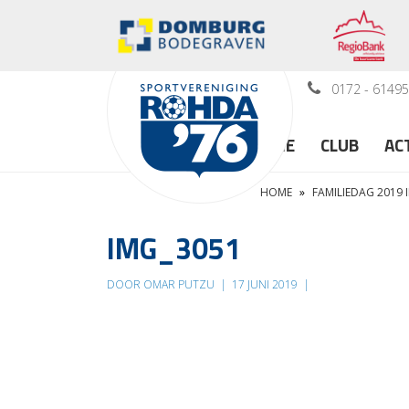
0172 - 6149
HOME
CLUB
AC
HOME
»
FAMILIEDAG 2019 
IMG_3051
DOOR OMAR PUTZU
|
17 JUNI 2019
|