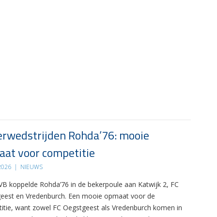
rwedstrijden Rohda’76: mooie
at voor competitie
 2026
|
NIEUWS
B koppelde Rohda’76 in de bekerpoule aan Katwijk 2, FC
eest en Vredenburch. Een mooie opmaat voor de
itie, want zowel FC Oegstgeest als Vredenburch komen in