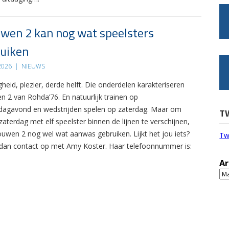
wen 2 kan nog wat speelsters
uiken
 2026
|
NIEUWS
gheid, plezier, derde helft. Die onderdelen karakteriseren
n 2 van Rohda’76. En natuurlijk trainen op
agavond en wedstrijden spelen op zaterdag. Maar om
T
zaterdag met elf speelster binnen de lijnen te verschijnen,
ouwen 2 nog wel wat aanwas gebruiken. Lijkt het jou iets?
Tw
an contact op met Amy Koster. Haar telefoonnummer is:
Ar
Ar