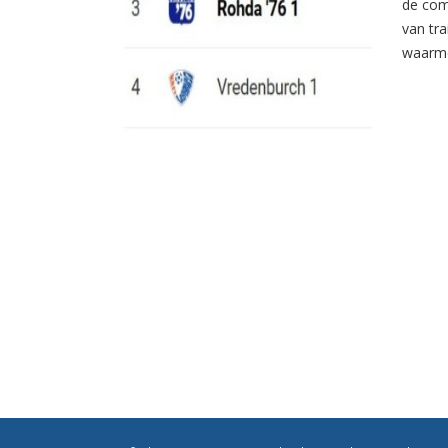
de com
van tr
waarme