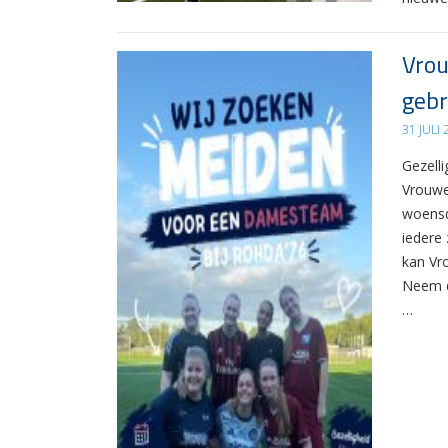
Vrou
gebr
31 JULI
Gezelli
Vrouwe
woensd
iedere 
kan Vr
Neem d
…