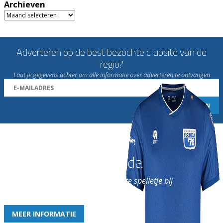
Archieven
Archieven
Adverteren op de best bezochte clubsite van de
regio?
Laat je gegevens achter om alle informatie over adverteren te ontvangen
Word nu lid van Rohda
en geniet iedere week van het leukste spelletje bij
de leukste club!
MEER INFORMATIE