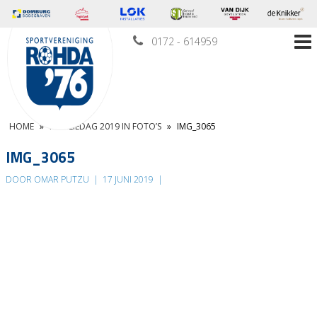
0172 - 614959
HOME
»
FAMILIEDAG 2019 IN FOTO’S
»
IMG_3065
IMG_3065
DOOR OMAR PUTZU
|
17 JUNI 2019
|