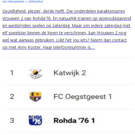
31 JULI 2026
|
NIEUWS
Gezelligheid, plezier, derde helft. Die onderdelen karakteriseren
Vrouwen 2 van Rohda’76. En natuurlijk trainen op woensdagavond
en wedstrijden spelen op zaterdag. Maar om iedere zaterdag met
elf speelster binnen de lijnen te verschijnen, kan Vrouwen 2 nog
wel wat aanwas gebruiken. Lijkt het jou iets? Neem dan contact
op met Amy Koster. Haar telefoonnummer is:…