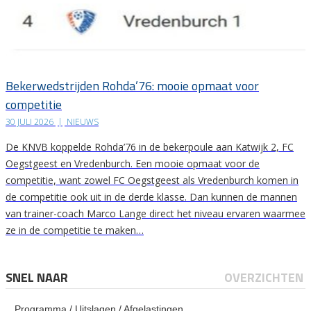
Bekerwedstrijden Rohda’76: mooie opmaat voor
competitie
30 JULI 2026
|
NIEUWS
De KNVB koppelde Rohda’76 in de bekerpoule aan Katwijk 2, FC
Oegstgeest en Vredenburch. Een mooie opmaat voor de
competitie, want zowel FC Oegstgeest als Vredenburch komen in
de competitie ook uit in de derde klasse. Dan kunnen de mannen
van trainer-coach Marco Lange direct het niveau ervaren waarmee
ze in de competitie te maken…
SNEL NAAR
OVERZICHTEN
Programma / Uitslagen / Afgelastingen