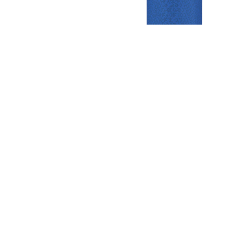
Gezellige zaterdagvereniging in Bodegraven. Het eerste elftal bij
de heren komt uit in de vierde klasse.
Club
Roosters
Overige
Algemene
Speeldagenkalender
Alcoholrichtlijn
informatie
Bardienst
In de media
Bestuur &
Schoonmaakrooster
Diverse
Commissies
kleedkamers
links