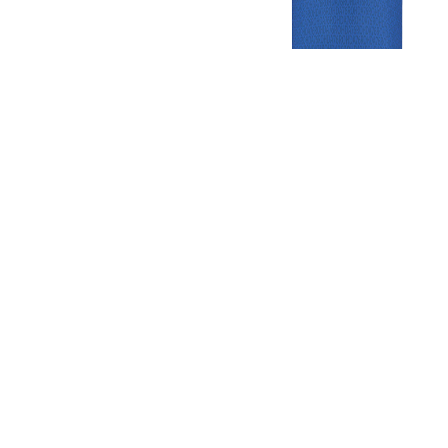
Gezellige zaterdagvereniging in Bodegraven. Het eerste elftal bij
de heren komt uit in de vierde klasse.
Club
Roosters
Overige
Algemene
Speeldagenkalender
Alcoholrichtlijn
informatie
Bardienst
In de media
Bestuur &
Schoonmaakrooster
Diverse
Commissies
kleedkamers
links