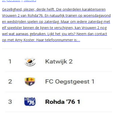
31 JULI 2026
|
NIEUWS
Gezelligheid, plezier, derde helft. Die onderdelen karakteriseren
Vrouwen 2 van Rohda’76. En natuurlijk trainen op woensdagavond
en wedstrijden spelen op zaterdag. Maar om iedere zaterdag met
elf speelster binnen de lijnen te verschijnen, kan Vrouwen 2 nog
wel wat aanwas gebruiken. Lijkt het jou iets? Neem dan contact
op met Amy Koster. Haar telefoonnummer is:…