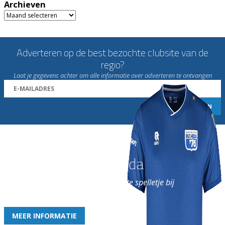
Archieven
Archieven
Adverteren op de best bezochte clubsite van de
regio?
Laat je gegevens achter om alle informatie over adverteren te ontvangen
Word nu lid van Rohda
en geniet iedere week van het leukste spelletje bij
de leukste club!
MEER INFORMATIE