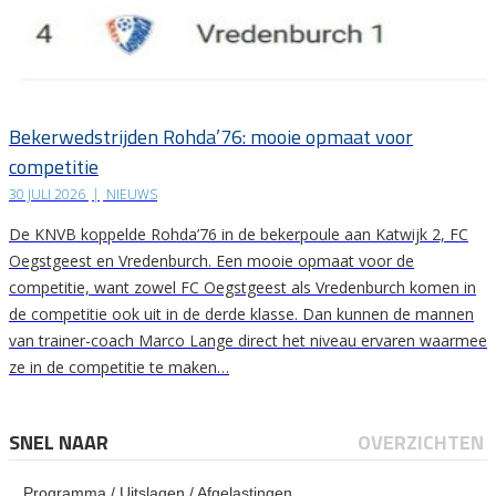
Bekerwedstrijden Rohda’76: mooie opmaat voor
competitie
30 JULI 2026
|
NIEUWS
De KNVB koppelde Rohda’76 in de bekerpoule aan Katwijk 2, FC
Oegstgeest en Vredenburch. Een mooie opmaat voor de
competitie, want zowel FC Oegstgeest als Vredenburch komen in
de competitie ook uit in de derde klasse. Dan kunnen de mannen
van trainer-coach Marco Lange direct het niveau ervaren waarmee
ze in de competitie te maken…
SNEL NAAR
OVERZICHTEN
Programma / Uitslagen / Afgelastingen