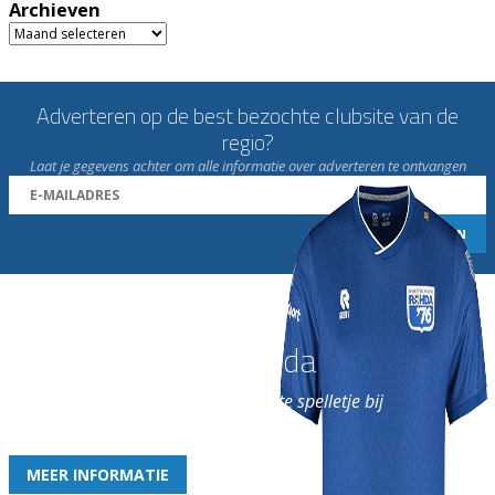
Archieven
Archieven
Adverteren op de best bezochte clubsite van de
regio?
Laat je gegevens achter om alle informatie over adverteren te ontvangen
Word nu lid van Rohda
en geniet iedere week van het leukste spelletje bij
de leukste club!
MEER INFORMATIE