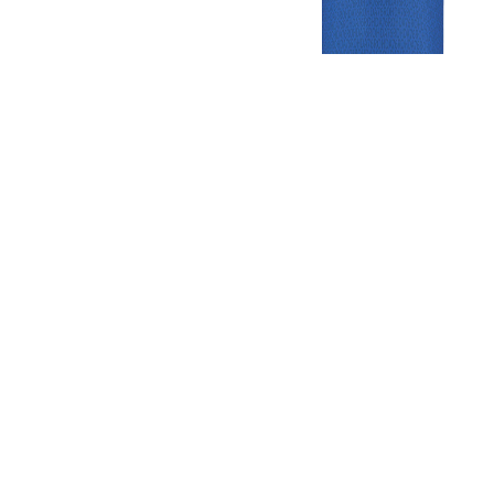
Gezellige zaterdagvereniging in Bodegraven. Het eerste elftal bij
de heren komt uit in de vierde klasse.
Club
Roosters
Overige
Algemene
Speeldagenkalender
Alcoholrichtlijn
informatie
Bardienst
In de media
Bestuur &
Schoonmaakrooster
Diverse
Commissies
kleedkamers
links