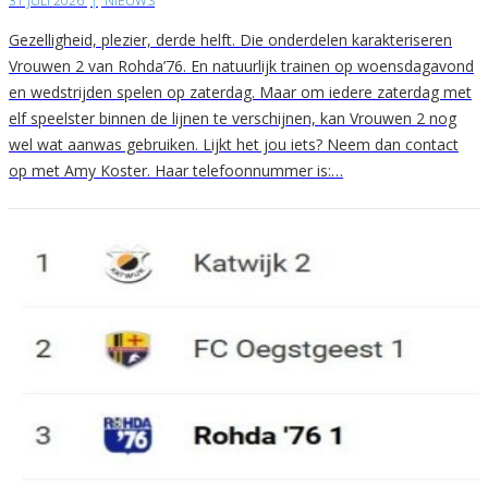
31 JULI 2026
|
NIEUWS
Gezelligheid, plezier, derde helft. Die onderdelen karakteriseren
Vrouwen 2 van Rohda’76. En natuurlijk trainen op woensdagavond
en wedstrijden spelen op zaterdag. Maar om iedere zaterdag met
elf speelster binnen de lijnen te verschijnen, kan Vrouwen 2 nog
wel wat aanwas gebruiken. Lijkt het jou iets? Neem dan contact
op met Amy Koster. Haar telefoonnummer is:…