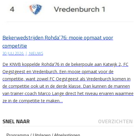
Bekerwedstrijden Rohda’76: mooie opmaat voor
competitie
30 JULI 2026
|
NIEUWS
De KNVB koppelde Rohda’76 in de bekerpoule aan Katwijk 2, FC
Oegstgeest en Vredenburch. Een mooie opmaat voor de
competitie, want zowel FC Oegstgeest als Vredenburch komen in
de competitie ook uit in de derde klasse. Dan kunnen de mannen
van trainer-coach Marco Lange direct het niveau ervaren waarmee
ze in de competitie te maken…
SNEL NAAR
OVERZICHTEN
Programma / Uitslagen / Afgelastingen