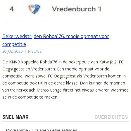
Bekerwedstrijden Rohda’76: mooie opmaat voor
competitie
30 JULI 2026
|
NIEUWS
De KNVB koppelde Rohda’76 in de bekerpoule aan Katwijk 2, FC
Oegstgeest en Vredenburch. Een mooie opmaat voor de
competitie, want zowel FC Oegstgeest als Vredenburch komen in
de competitie ook uit in de derde klasse. Dan kunnen de mannen
van trainer-coach Marco Lange direct het niveau ervaren waarmee
ze in de competitie te maken…
SNEL NAAR
OVERZICHTEN
Programma / Uitslagen / Afgelastingen