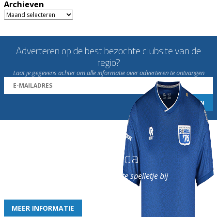
Archieven
Archieven
Adverteren op de best bezochte clubsite van de
regio?
Laat je gegevens achter om alle informatie over adverteren te ontvangen
Word nu lid van Rohda
en geniet iedere week van het leukste spelletje bij
de leukste club!
MEER INFORMATIE