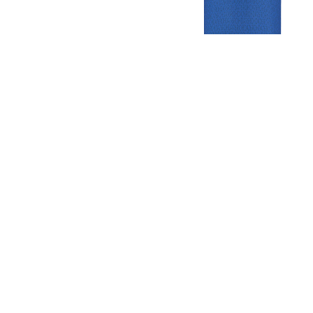
Gezellige zaterdagvereniging in Bodegraven. Het eerste elftal bij
de heren komt uit in de vierde klasse.
Club
Roosters
Overige
Algemene
Speeldagenkalender
Alcoholrichtlijn
informatie
Bardienst
In de media
Bestuur &
Schoonmaakrooster
Diverse
Commissies
kleedkamers
links