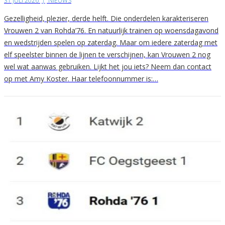
31 JULI 2026
|
NIEUWS
Gezelligheid, plezier, derde helft. Die onderdelen karakteriseren
Vrouwen 2 van Rohda’76. En natuurlijk trainen op woensdagavond
en wedstrijden spelen op zaterdag. Maar om iedere zaterdag met
elf speelster binnen de lijnen te verschijnen, kan Vrouwen 2 nog
wel wat aanwas gebruiken. Lijkt het jou iets? Neem dan contact
op met Amy Koster. Haar telefoonnummer is:…