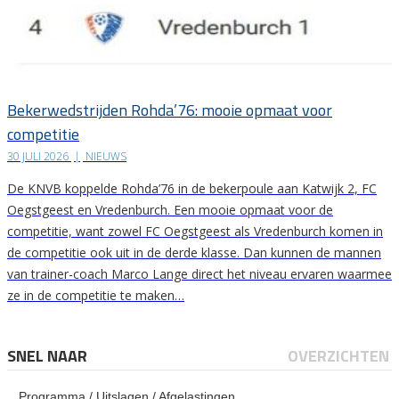
Bekerwedstrijden Rohda’76: mooie opmaat voor
competitie
30 JULI 2026
|
NIEUWS
De KNVB koppelde Rohda’76 in de bekerpoule aan Katwijk 2, FC
Oegstgeest en Vredenburch. Een mooie opmaat voor de
competitie, want zowel FC Oegstgeest als Vredenburch komen in
de competitie ook uit in de derde klasse. Dan kunnen de mannen
van trainer-coach Marco Lange direct het niveau ervaren waarmee
ze in de competitie te maken…
SNEL NAAR
OVERZICHTEN
Programma / Uitslagen / Afgelastingen