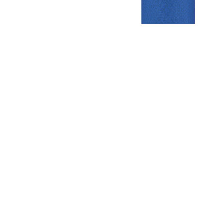
Gezellige zaterdagvereniging in Bodegraven. Het eerste elftal bij
de heren komt uit in de vierde klasse.
Club
Roosters
Overige
Algemene
Speeldagenkalender
Alcoholrichtlijn
informatie
Bardienst
In de media
Bestuur &
Schoonmaakrooster
Diverse
Commissies
kleedkamers
links