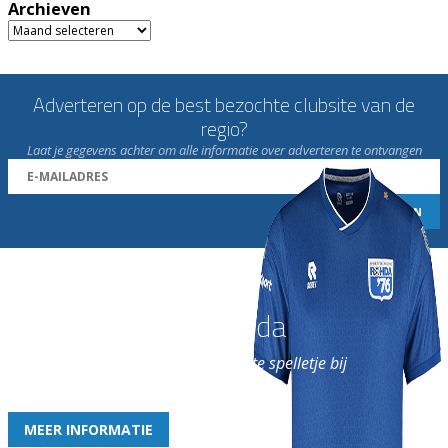
Archieven
Archieven
Adverteren op de best bezochte clubsite van de
regio?
Laat je gegevens achter om alle informatie over adverteren te ontvangen
Word nu lid van Rohda
en geniet iedere week van het leukste spelletje bij
de leukste club!
MEER INFORMATIE