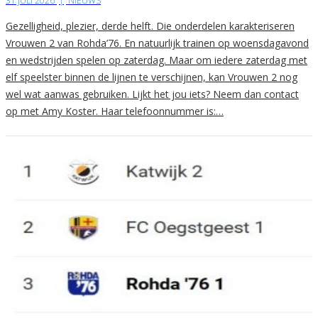
31 JULI 2026
|
NIEUWS
Gezelligheid, plezier, derde helft. Die onderdelen karakteriseren
Vrouwen 2 van Rohda’76. En natuurlijk trainen op woensdagavond
en wedstrijden spelen op zaterdag. Maar om iedere zaterdag met
elf speelster binnen de lijnen te verschijnen, kan Vrouwen 2 nog
wel wat aanwas gebruiken. Lijkt het jou iets? Neem dan contact
op met Amy Koster. Haar telefoonnummer is:…