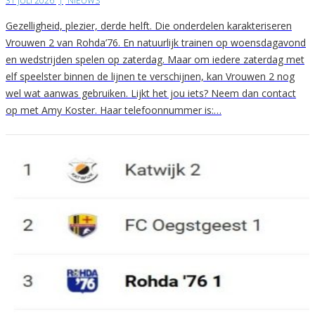
31 JULI 2026
|
NIEUWS
Gezelligheid, plezier, derde helft. Die onderdelen karakteriseren
Vrouwen 2 van Rohda’76. En natuurlijk trainen op woensdagavond
en wedstrijden spelen op zaterdag. Maar om iedere zaterdag met
elf speelster binnen de lijnen te verschijnen, kan Vrouwen 2 nog
wel wat aanwas gebruiken. Lijkt het jou iets? Neem dan contact
op met Amy Koster. Haar telefoonnummer is:…