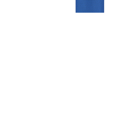
Gezellige zaterdagvereniging in Bodegraven. Het eerste elftal bij
de heren komt uit in de vierde klasse.
Club
Roosters
Overige
Algemene
Speeldagenkalender
Alcoholrichtlijn
informatie
Bardienst
In de media
Bestuur &
Schoonmaakrooster
Diverse
Commissies
kleedkamers
links