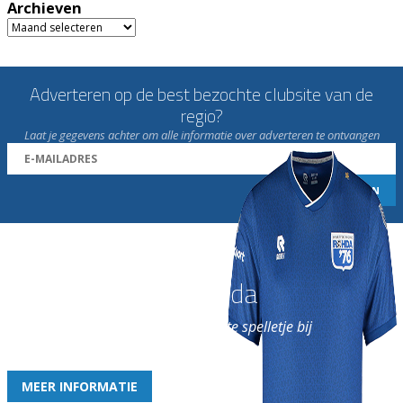
Archieven
Archieven
Adverteren op de best bezochte clubsite van de
regio?
Laat je gegevens achter om alle informatie over adverteren te ontvangen
Word nu lid van Rohda
en geniet iedere week van het leukste spelletje bij
de leukste club!
MEER INFORMATIE