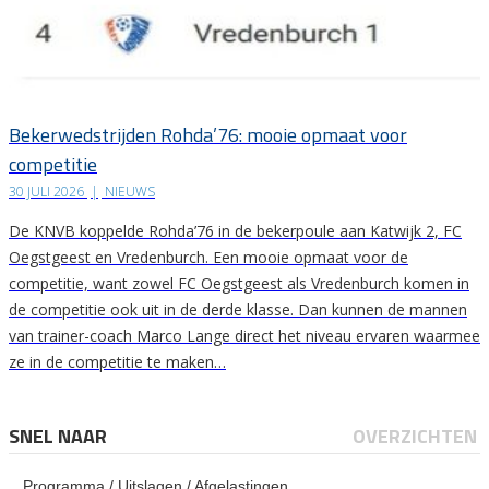
Bekerwedstrijden Rohda’76: mooie opmaat voor
competitie
30 JULI 2026
|
NIEUWS
De KNVB koppelde Rohda’76 in de bekerpoule aan Katwijk 2, FC
Oegstgeest en Vredenburch. Een mooie opmaat voor de
competitie, want zowel FC Oegstgeest als Vredenburch komen in
de competitie ook uit in de derde klasse. Dan kunnen de mannen
van trainer-coach Marco Lange direct het niveau ervaren waarmee
ze in de competitie te maken…
SNEL NAAR
OVERZICHTEN
Programma / Uitslagen / Afgelastingen