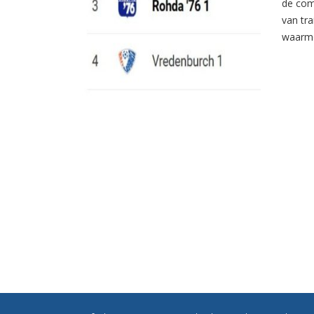
de com
van tr
waarme