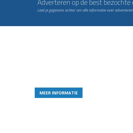
Adverteren op de best bezochte c
Laat je gegevens achter om alle informatie over advertere
Word nu lid van Rohda
en geniet iedere week van het leukste spelletje bi
MEER INFORMATIE