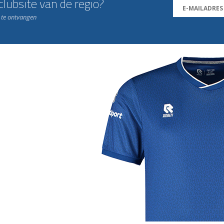
lubsite van de regio?
n te ontvangen
j de leukste club!