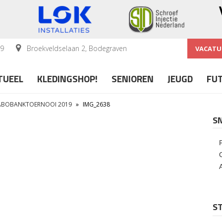
59
Broekveldselaan 2, Bodegraven
VACATU
TUEEL
KLEDINGSHOP!
SENIOREN
JEUGD
FU
RABOBANKTOERNOOI 2019
»
IMG_2638
S
ST