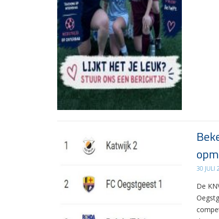
Beke
opma
30 JULI
De KNV
Oegstg
compet