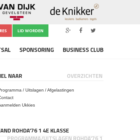
RES
LID WORDEN
TSAL
SPONSORING
BUSINESS CLUB
NEL NAAR
OVERZICHTEN
Programma / Uitslagen / Afgelastingen
Contact
Aanmelden Ukkies
AND ROHDA'76 1 4E KLASSE
PROGRAMMA/UITSLAGEN ROHDA'76 1