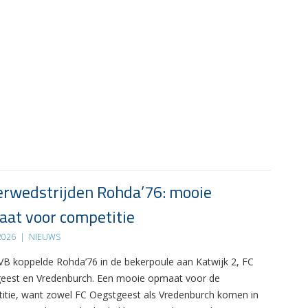
rwedstrijden Rohda’76: mooie
at voor competitie
 2026
|
NIEUWS
B koppelde Rohda’76 in de bekerpoule aan Katwijk 2, FC
eest en Vredenburch. Een mooie opmaat voor de
itie, want zowel FC Oegstgeest als Vredenburch komen in