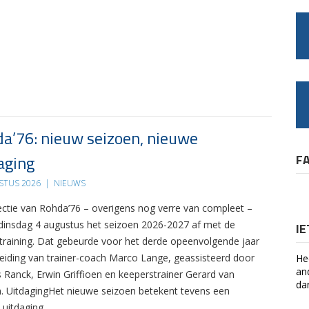
a’76: nieuw seizoen, nieuwe
aging
F
STUS 2026
|
NIEUWS
ectie van Rohda’76 – overigens nog verre van compleet –
 dinsdag 4 augustus het seizoen 2026-2027 af met de
I
 training. Dat gebeurde voor het derde opeenvolgende jaar
leiding van trainer-coach Marco Lange, geassisteerd door
He
an
s Ranck, Erwin Griffioen en keeperstrainer Gerard van
da
. UitdagingHet nieuwe seizoen betekent tevens een
 uitdaging….