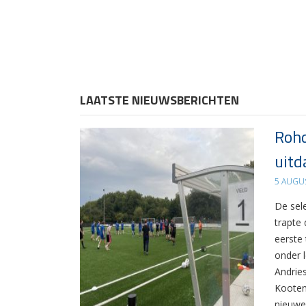
LAATSTE NIEUWSBERICHTEN
Rohd
uitd
5 AUGU
De sel
trapte
eerste
onder 
Andrie
Kooten
nieuwe