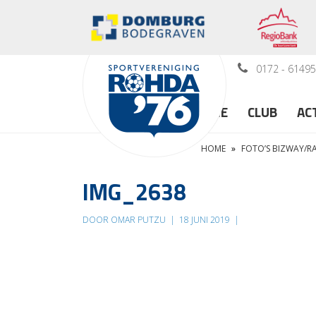
0172 - 6149
HOME
CLUB
AC
HOME
»
FOTO’S BIZWAY/
IMG_2638
DOOR OMAR PUTZU
|
18 JUNI 2019
|