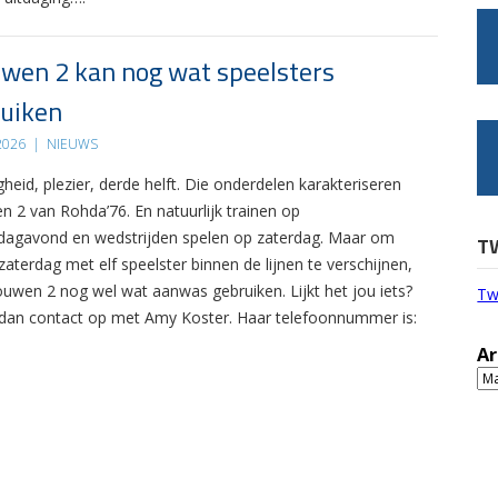
wen 2 kan nog wat speelsters
uiken
 2026
|
NIEUWS
gheid, plezier, derde helft. Die onderdelen karakteriseren
n 2 van Rohda’76. En natuurlijk trainen op
agavond en wedstrijden spelen op zaterdag. Maar om
T
zaterdag met elf speelster binnen de lijnen te verschijnen,
ouwen 2 nog wel wat aanwas gebruiken. Lijkt het jou iets?
Tw
an contact op met Amy Koster. Haar telefoonnummer is:
Ar
Ar