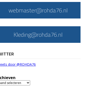
webmaster@rohda76.nl
Kleding@rohda76.nl
WITTER
eets door @ROHDA76
chieven
chieven