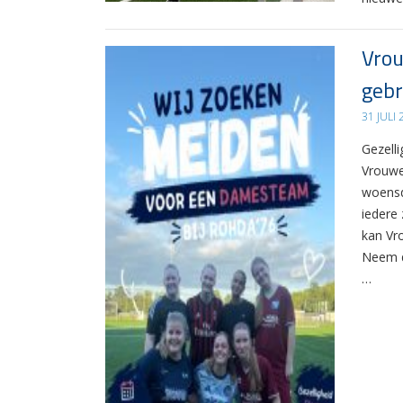
Vrou
gebr
31 JULI
Gezelli
Vrouwe
woensd
iedere 
kan Vr
Neem d
…