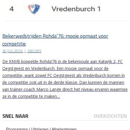
Bekerwedstrijden Rohda’76: mooie opmaat voor
competitie
30 JULI 2026
|
NIEUWS
De KNVB koppelde Rohda’76 in de bekerpoule aan Katwijk 2, FC
Oegstgeest en Vredenburch. Een mooie opmaat voor de
competitie, want zowel FC Oegstgeest als Vredenburch komen in
de competitie ook uit in de derde klasse. Dan kunnen de mannen
van trainer-coach Marco Lange direct het niveau ervaren waarmee
ze in de competitie te maken…
SNEL NAAR
OVERZICHTEN
Programma / Uitslagen / Afgelastingen