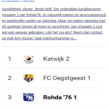
31 JULI 2026
|
NIEUWS
Gezelligheid, plezier, derde helft. Die onderdelen karakteriseren
Vrouwen 2 van Rohda’76. En natuurlijk trainen op woensdagavond
en wedstrijden spelen op zaterdag. Maar om iedere zaterdag met
elf speelster binnen de lijnen te verschijnen, kan Vrouwen 2 nog
wel wat aanwas gebruiken. Lijkt het jou iets? Neem dan contact
op met Amy Koster. Haar telefoonnummer is:…