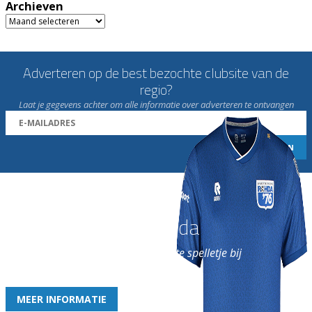
Archieven
Archieven
Adverteren op de best bezochte clubsite van de
regio?
Laat je gegevens achter om alle informatie over adverteren te ontvangen
Word nu lid van Rohda
en geniet iedere week van het leukste spelletje bij
de leukste club!
MEER INFORMATIE