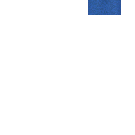
Gezellige zaterdagvereniging in Bodegraven. Het eerste elftal bij
de heren komt uit in de vierde klasse.
Club
Roosters
Overige
Algemene
Speeldagenkalender
Alcoholrichtlijn
informatie
Bardienst
In de media
Bestuur &
Schoonmaakrooster
Diverse
Commissies
kleedkamers
links